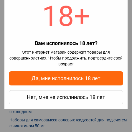
18+
Наборы для самозамеса солевых жидкостей для под систем
производства Израиля
Наборы для самозамеса солевых жидкостей для под систем
без холодка
Наборы для самозамеса солевых жидкостей для под систем
3GER
Вам исполнилось 18 лет?
Наборы для самозамеса Chaser для под систем
Этот интернет магазин содержит товары для
Наборы для самозамеса In Bottle 30 мл для POD систем
совершеннолетних. Чтобы продолжить, подтвердите свой
Наборы для самозамеса солевых жидкостей для под систем
возраст
фруктово-ягодные
Да, мне исполнилось 18 лет
Наборы для самозамеса солевых жидкостей для под систем
производства Малайзии
Наборы для самозамеса солевых жидкостей для под систем
Нет, мне не исполнилось 18 лет
производства Украины
Наборы для самозамеса солевых жидкостей для под систем
с холодком
Наборы для самозамеса солевых жидкостей для под систем
с никотином 50 мг