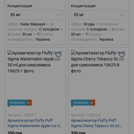
Концентрация
Концентрация
50 мг
50 мг
🤔Вкус
Киви, Маракуя
🧊
🤔Вкус
Ягоды
🧊Наличие
Наличие холодка
С холодком
холодка
С холодком
🧪Объем
🧪Объем
30 мл
🌏Страна
30 мл
🌏Страна
производитель
Украина
производитель
Украина
Новинка
Подарок
Новинка
Подарок
Артикул: 10625-1
Артикул: 10625-8
Ароматизатор Fluffy Puff
Ароматизатор Fluffy Puff
Sigma Watermelon Apple Ice 30
Sigma Cherry Tobacco 30 ml
ml для самозамеса
для самозамеса
350 грн
350 грн