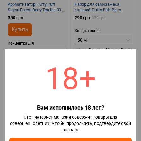
Ароматизатор Fluffy Puff
Набор для самозамеса
Sigma Forest Berry Tea Ice 30 ml
солевой Fluffy Puff Berry
для самозамеса
Lemonade Ice 30 ml 50 mg
350 грн
290 грн
339 грн
Купить
Концентрация
50 мг
Концентрация
🤔Вкус
Лимонад, Цитрус, Ягоды
50 мг
🧊Наличие холодка
С
холодком
🧪Объем
30 мл
🌏
🤔Вкус
Чай, Ягоды
🧊Наличие
18+
Страна производитель
холодка
С холодком
🧪Объем
Украина
30 мл
🌏Страна
производитель
Украина
Вам исполнилось 18 лет?
Этот интернет магазин содержит товары для
совершеннолетних. Чтобы продолжить, подтвердите свой
возраст
Акция
Хит