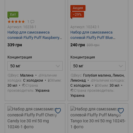
Акция
Хит
−29%
1
Артикул: 10238-1
Артикул: 10242-1
Набор для самозамеса
Набор для самозамеса
солевой Fluffy Puff Raspberry
солевой Fluffy Puff Blue
Ice 30 ml 50 mg
Raspberry Lemonade Ice 30 ml
339 грн
240 грн
339 грн
50 mg
Концентрация
Концентрация
50 мг
50 мг
🤔Вкус
Малина
🧊Наличие
🤔Вкус
Голубая малина, Лимон,
холодка
С холодком
🧪Объем
Лимонад
🧊Наличие холодка
30 мл
🌏Страна
С холодком
🧪Объем
30 мл
производитель
Украина
🌏Страна производитель
Украина