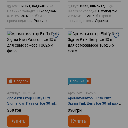
🤔Вкус
Вишня, Леденец
🧊
🤔Вкус
Киви, Лимонад
🧊
Наличие холодка
С холодком
Наличие холодка
С холодком
🧪Объем
30 мл
🌏Страна
🧪Объем
30 мл
🌏Страна
производитель
Украина
производитель
Украина
Подарок
Новинка
Подарок
Артикул: 10625-4
Артикул: 10625-5
Ароматизатор Fluffy Puff
Ароматизатор Fluffy Puff
Sigma Kiwi Passion Ice 30 ml
Sigma Pink Berry Ice 30 ml для
для самозамеса
самозамеса
350 грн
350 грн
Купить
Купить