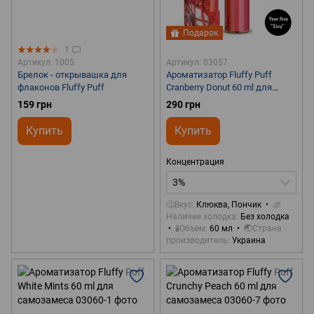
Подарок
1
Артикул: 1005
Артикул: 03057
Брелок - открывашка для
Ароматизатор Fluffy Puff
флаконов Fluffy Puff
Cranberry Donut 60 ml для
самозамеса
159 грн
290 грн
Купить
Купить
Концентрация
3%
🤔Вкус
Клюква, Пончик
🧊
Наличие холодка
Без холодка
🧪Объем
60 мл
🌏Страна
производитель
Украина