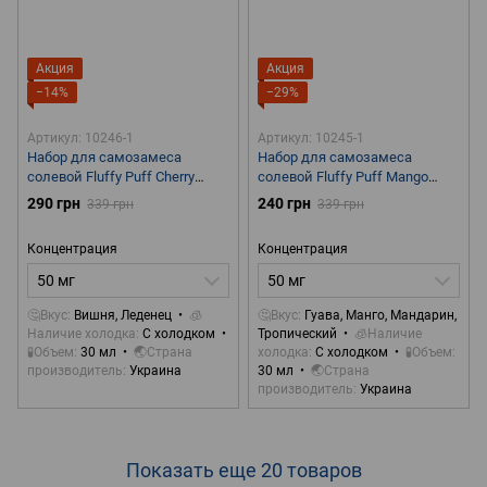
Акция
Акция
−14%
−29%
Артикул: 10246-1
Артикул: 10245-1
Набор для самозамеса
Набор для самозамеса
солевой Fluffy Puff Cherry
солевой Fluffy Puff Mango
Candy Ice 30 ml 50 mg
Tango Ice 30 ml 50 mg
290 грн
240 грн
339 грн
339 грн
Концентрация
Концентрация
50 мг
50 мг
🤔Вкус
Вишня, Леденец
🧊
🤔Вкус
Гуава, Манго, Мандарин,
Наличие холодка
С холодком
Тропический
🧊Наличие
🧪Объем
30 мл
🌏Страна
холодка
С холодком
🧪Объем
производитель
Украина
30 мл
🌏Страна
производитель
Украина
Показать еще 20 товаров