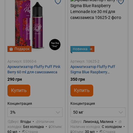
Подарок
Новинка
Подарок
Артикул: 03060-6
Артикул: 10625-2
Ароматизатор Fluffy Puff Pink
Ароматизатор Fluffy Puff
Berry 60 ml для самозамеса
Sigma Blue Raspberry
Lemonade Ice 30 ml для
290 грн
350 грн
самозамеса
Купить
Купить
Концентрация
Концентрация
3%
50 мг
🤔Вкус
Ягоды
🧊Наличие
🤔Вкус
Лимонад, Малина
🧊
холодка
Без холодка
🧪Объем
Наличие холодка
С холодком
60 мл
🌏Страна
🧪Объем
30 мл
🌏Страна