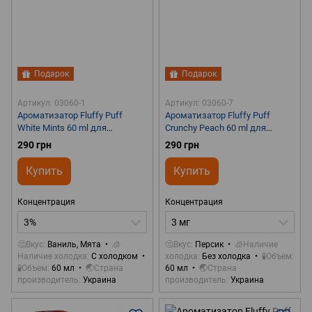
Подарок
Подарок
Артикул: 03060-1
Артикул: 03060-7
Ароматизатор Fluffy Puff
Ароматизатор Fluffy Puff
White Mints 60 ml для
Crunchy Peach 60 ml для
самозамеса
самозамеса
290 грн
290 грн
Купить
Купить
Концентрация
Концентрация
3%
3 мг
🤔Вкус
Ваниль, Мята
🧊
🤔Вкус
Персик
🧊Наличие
Наличие холодка
С холодком
холодка
Без холодка
🧪Объем
🧪Объем
60 мл
🌏Страна
60 мл
🌏Страна
производитель
Украина
производитель
Украина