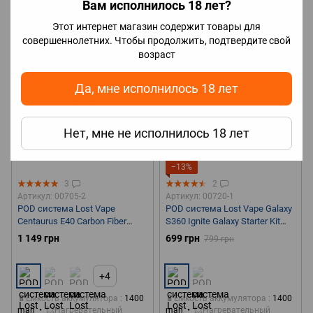
Вам исполнилось 18 лет?
⚡Максимальная мощность
⚡Максимальная мощность
30W
40W
Этот интернет магазин содержит товары для
совершеннолетних. Чтобы продолжить, подтвердите свой
возраст
Да, мне исполнилось 18 лет
Нет, мне не исполнилось 18 лет
Акция
Новинка
−13%
3
2
Артикул: 00705-2
Артикул: 00720-1
POD система Lost Vape
POD система Lost Vape Galaxy
Centaurus E40 Carbon Fiber
S360 Ignite Galaxy Starter Kit
Starter Kit Оригінал
Оригинал
1 149 грн
699 грн
799 грн
+4
🔋Емкость аккумулятора
1400
🔋Емкость аккумулятора
1400
mah
💥Нагревательный
mah
💥Нагревательный