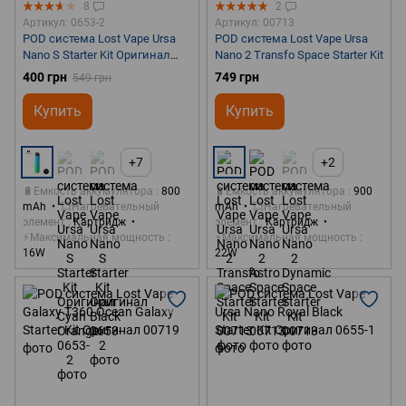
8
2
Артикул: 0653-2
Артикул: 00713
POD система Lost Vape Ursa
POD система Lost Vape Ursa
Nano S Starter Kit Оригинал
Nano 2 Transfo Space Starter Kit
Mint Green
400 грн
749 грн
549 грн
Купить
Купить
+7
+2
🔋Емкость аккумулятора
800
🔋Емкость аккумулятора
900
mAh
💥Нагревательный
mAh
💥Нагревательный
элемент
Картридж
элемент
Картридж
⚡Максимальная мощность
⚡Максимальная мощность
16W
22W