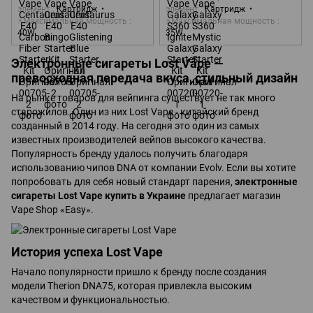
элемент
Картридж
элемент
Картридж
⚡Максимальная мощность
⚡Максимальная мощность
40W
35W
Электронные сигареты Lost Vape —
превосходная передача вкуса, стильный дизайн
На рынке товаров для вейпинга существует не так много
старожилов. Один из них Lost Vape - китайский бренд
созданный в 2014 году. На сегодня это один из самых
известных производителей вейпов высокого качества.
Популярность бренду удалось получить благодаря
использованию чипов DNA от компании Evolv. Если вы хотите
попробовать для себя новый стандарт парения,
электронные
сигареты Lost Vape купить в Украине
предлагает магазин
Vape Shop «Easy».
История успеха Lost Vape
Начало популярности пришло к бренду после создания
модели Therion DNA75, которая привлекла высоким
качеством и функциональностью.