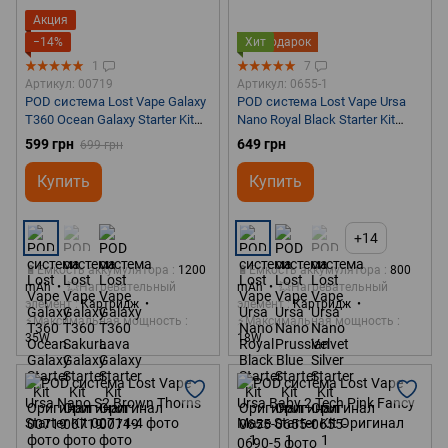
Акция
−14%
Хит
Подарок
1
7
Артикул: 00719
Артикул: 0655-1
POD система Lost Vape Galaxy
POD система Lost Vape Ursa
T360 Ocean Galaxy Starter Kit
Nano Royal Black Starter Kit
Оригинал
Оригинал
599 грн
649 грн
699 грн
Купить
Купить
+14
🔋Емкость аккумулятора
1200
🔋Емкость аккумулятора
800
mAh
💥Нагревательный
mAh
💥Нагревательный
элемент
Картридж
элемент
Картридж
⚡Максимальная мощность
⚡Максимальная мощность
35W
18W