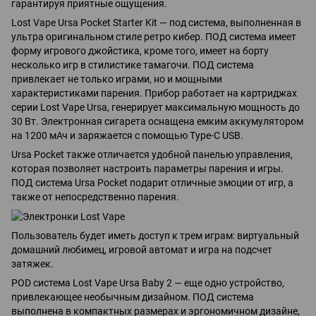
гарантируя приятные ощущения.
Lost Vape Ursa Pocket Starter Kit — под система, выполненная в
ультра оригинальном стиле ретро кибер. ПОД система имеет
форму игрового джойстика, кроме того, имеет на борту
несколько игр в стилистике тамагочи. ПОД система
привлекает не только играми, но и мощными
характеристиками парения. Прибор работает на картриджах
серии Lost Vape Ursa, генерирует максимальную мощность до
30 Вт. Электронная сигарета оснащена емким аккумулятором
на 1200 мАч и заряжается с помощью Type-C USB.
Ursa Pocket также отличается удобной панелью управления,
которая позволяет настроить параметры парения и игры.
ПОД система Ursa Pocket подарит отличные эмоции от игр, а
также от непосредственно парения.
Пользователь будет иметь доступ к трем играм: виртуальный
домашний любимец, игровой автомат и игра на подсчет
затяжек.
POD система Lost Vape Ursa Baby 2 — еще одно устройство,
привлекающее необычным дизайном. ПОД система
выполнена в компактных размерах и эргономичном дизайне,