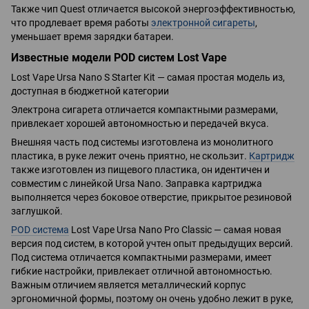
Также чип Quest отличается высокой энергоэффективностью,
что продлевает время работы
электронной сигареты
,
уменьшает время зарядки батареи.
Известные модели POD систем Lost Vape
Lost Vape Ursa Nano S Starter Kit — самая простая модель из,
доступная в бюджетной категории
Электрона сигарета отличается компактными размерами,
привлекает хорошей автономностью и передачей вкуса.
Внешняя часть под системы изготовлена из монолитного
пластика, в руке лежит очень приятно, не скользит.
Картридж
также изготовлен из пищевого пластика, он идентичен и
совместим с линейкой Ursa Nano. Заправка картриджа
выполняется через боковое отверстие, прикрытое резиновой
заглушкой.
POD система
Lost Vape Ursa Nano Pro Classic — самая новая
версия под систем, в которой учтен опыт предыдущих версий.
Под система отличается компактными размерами, имеет
гибкие настройки, привлекает отличной автономностью.
Важным отличием является металлический корпус
эргономичной формы, поэтому он очень удобно лежит в руке,