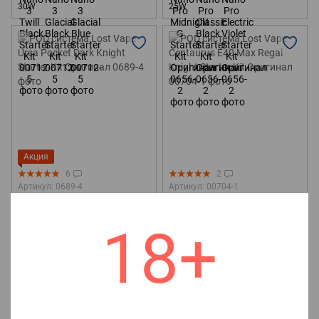
30W
25W
Акция
6
2
Артикул: 0689-4
Артикул: 00704-1
POD система Lost Vape Ursa
POD система Lost Vape
Pocket Dark Knight Starter Kit
Centaurus E40 Max Regal Knight
Оригинал
Starter Kit Оригинал
18+
1 399 грн
1 349 грн
+3
🔋Емкость аккумулятора
1200
🔋Емкость аккумулятора
1400
mAh
💥Нагревательный
mah
💥Нагревательный
элемент
Картридж
элемент
Картридж