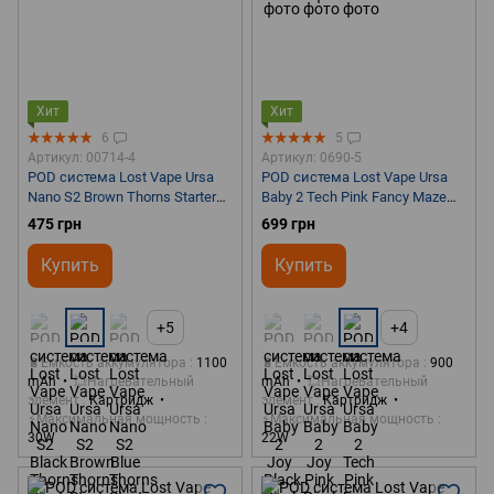
Хит
Хит
6
5
Артикул: 00714-4
Артикул: 0690-5
POD система Lost Vape Ursa
POD система Lost Vape Ursa
Nano S2 Brown Thorns Starter
Baby 2 Tech Pink Fancy Maze
Kit
Starter Kit Оригинал
475 грн
699 грн
Купить
Купить
+5
+4
🔋Емкость аккумулятора
1100
🔋Емкость аккумулятора
900
mAh
💥Нагревательный
mAh
💥Нагревательный
элемент
Картридж
элемент
Картридж
⚡Максимальная мощность
⚡Максимальная мощность
30W
22W