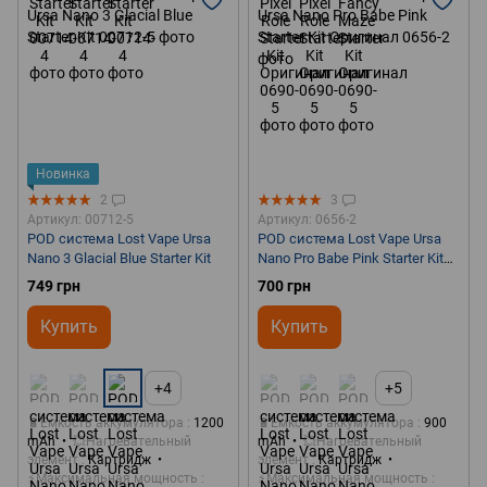
Новинка
2
3
Артикул: 00712-5
Артикул: 0656-2
POD система Lost Vape Ursa
POD система Lost Vape Ursa
Nano 3 Glacial Blue Starter Kit
Nano Pro Babe Pink Starter Kit
Оригинал
749 грн
700 грн
Купить
Купить
+4
+5
🔋Емкость аккумулятора
1200
🔋Емкость аккумулятора
900
mAh
💥Нагревательный
mAh
💥Нагревательный
элемент
Картридж
элемент
Картридж
⚡Максимальная мощность
⚡Максимальная мощность