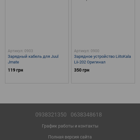
Артикул: 0903
Артикул: 0900
Зарядный кабель для Juul
Зарядное устройство LiitoKala
Jmate
Lii-202 Оригинал
119 грн
350 грн
0938321350
0638348618
График работы и контакты
Полная версия сайта