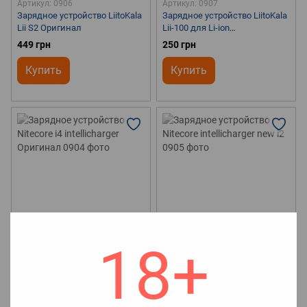
Артикул: 0906
Артикул: 0907
Зарядное устройство LiitoKala
Зарядное устройство LiitoKala
Lii S2 Оригинал
Lii-100 для Li-ion
аккумуляторов
449 грн
250 грн
Купить
Купить
18+
Артикул: 0904
Артикул: 0905
Зарядное устройство Nitecore
Зарядное устройство Nitecore
i4 intellicharger Оригинал
intellicharger new i2
600 грн
410 грн