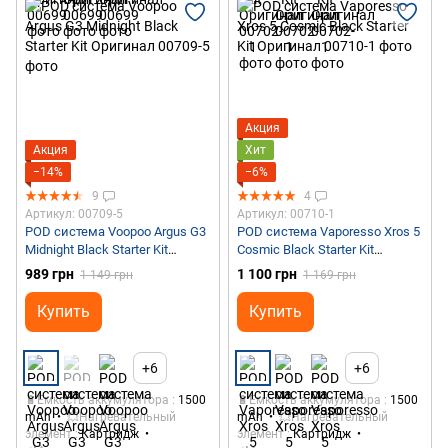
Акция
Акция
Хит
−14%
−6%
9
4
Артикул: 00709-5
Артикул: 00710-1
POD система Voopoo Argus G3
POD система Vaporesso Xros 5
Midnight Black Starter Kit
Cosmic Black Starter Kit
Оригинал
Оригинал
989 грн
1 100 грн
1 149 грн
1 169 грн
Купить
Купить
+6
+6
🔋Емкость аккумулятора
1500
🔋Емкость аккумулятора
1500
mAh
💥Нагревательный
mAh
💥Нагревательный
элемент
Картридж
элемент
Картридж