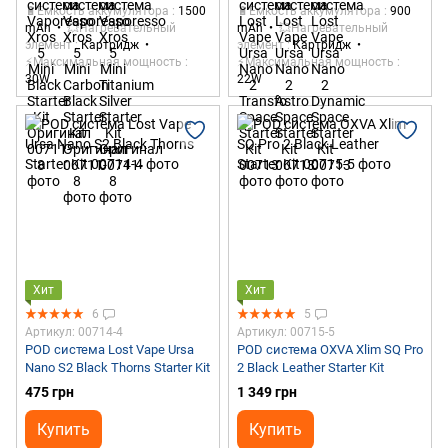
🔋Емкость аккумулятора
1500
🔋Емкость аккумулятора
900
mAh
💥Нагревательный
mAh
💥Нагревательный
элемент
Картридж
элемент
Картридж
⚡Максимальная мощность
⚡Максимальная мощность
30W
22W
Хит
Хит
6
5
Артикул: 00714-4
Артикул: 00715-5
POD система Lost Vape Ursa
POD система OXVA Xlim SQ Pro
Nano S2 Black Thorns Starter Kit
2 Black Leather Starter Kit
475 грн
1 349 грн
Купить
Купить