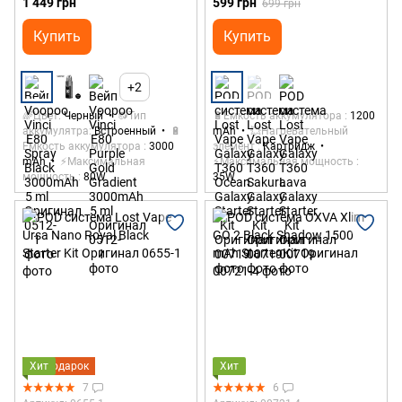
1 449 грн
599 грн
699 грн
Купить
Купить
+2
🌈Цвет
Черный
🔂Тип
🔋Емкость аккумулятора
1200
аккумулятра
Встроенный
🔋
mAh
💥Нагревательный
Емкость аккумулятора
3000
элемент
Картридж
mAh
⚡Максимальная
⚡Максимальная мощность
мощность
80W
35W
Хит
Подарок
Хит
7
6