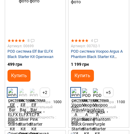
8
4
Артикул: 00699
Артикул: 00702-1
POD система Elf Bar ELFX
POD система Voopoo Argus A
Black Starter Kit Оригинал
Phantom Black Starter Kit
Оригинал
499 грн
1 199 грн
Купить
Купить
+2
+5
🔋Емкость аккумулятора
1000
🔋Емкость аккумулятора
1100
mAh
💥Нагревательный
mAh
💥Нагревательный
элемент
Картридж
элемент
Картридж
⚡Максимальная мощность
⚡Максимальная мощность
30W
30W