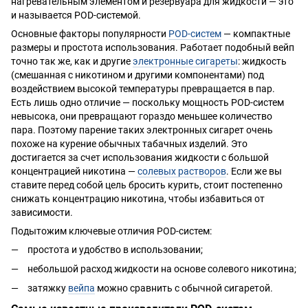
нагревательным элементом и резервуара для жидкости — это
и называется POD-системой.
Основные факторы популярности
POD-систем
— компактные
размеры и простота использования. Работает подобный вейп
точно так же, как и другие
электронные сигареты
: жидкость
(смешанная с никотином и другими компонентами) под
воздействием высокой температуры превращается в пар.
Есть лишь одно отличие — поскольку мощность POD-систем
невысока, они превращают гораздо меньшее количество
пара. Поэтому парение таких электронных сигарет очень
похоже на курение обычных табачных изделий. Это
достигается за счет использования жидкости с большой
концентрацией никотина —
солевых растворов
. Если же вы
ставите перед собой цель бросить курить, стоит постепенно
снижать концентрацию никотина, чтобы избавиться от
зависимости.
Подытожим ключевые отличия POD-систем:
простота и удобство в использовании;
небольшой расход жидкости на основе солевого никотина;
затяжку
вейпа
можно сравнить с обычной сигаретой.