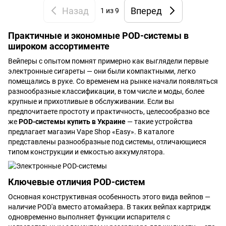
Назад
Вперед
1
из 9
Практичные и экономные POD-системы в
широком ассортименте
Вейперы с опытом помнят примерно как выглядели первые
электронные сигареты — они были компактными, легко
помещались в руке. Со временем на рынке начали появляться
разнообразные классификации, в том числе и моды, более
крупные и прихотливые в обслуживании. Если вы
предпочитаете простоту и практичность, целесообразно все
же
POD-системы купить в Украине
— такие устройства
предлагает магазин Vape Shop «Easy». В каталоге
представлены разнообразные под системы, отличающиеся
типом конструкции и емкостью аккумулятора.
Ключевые отличия POD-систем
Основная конструктивная особенность этого вида вейпов —
наличие POD'а вместо атомайзера. В таких вейпах картридж
одновременно выполняет функции испарителя с