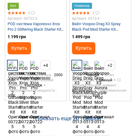
Хит
Новинка
5
3
Артикул: 00722-5
Артикул: 0513-4
POD система Vaporesso Xros
Вейп Voopoo Drag X3 Spray
Pro 2 Glittering Black Starter Kit
Black Pod Mod Starter Kit
Оригинал
Оригинал
1 199 грн
1 499 грн
Купить
Купить
+4
+2
🔋Емкость аккумулятора
2000
🌈Цвет
Черный
🔂Тип
mAh
💥Нагревательный
аккумулятра
Съемный
💥
элемент
Картридж
Нагревательный элемент
⚡Максимальная мощность
Испаритель
⚡Максимальная
30W
мощность
80W
Показать еще 20 товаров