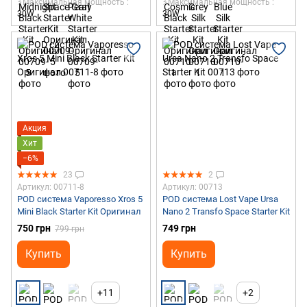
⚡Максимальная мощность
⚡Максимальная мощность
30W
30W
Акция
Хит
−6%
23
2
Артикул: 00711-8
Артикул: 00713
POD система Vaporesso Xros 5
POD система Lost Vape Ursa
Mini Black Starter Kit Оригинал
Nano 2 Transfo Space Starter Kit
750 грн
749 грн
799 грн
Купить
Купить
+11
+2