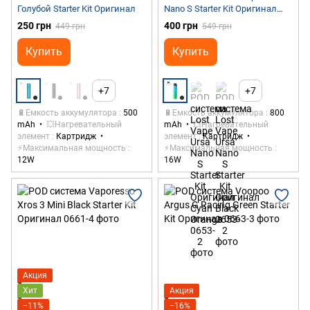
Голубой Starter Kit Оригинал
Nano S Starter Kit Оригинал
Mint Green
250 грн
400 грн
449 грн
549 грн
Купить
Купить
+7
+7
🔋Емкость аккумулятора
500
🔋Емкость аккумулятора
800
mAh
💥Нагревательный
mAh
💥Нагревательный
элемент
Картридж
элемент
Картридж
⚡Максимальная мощность
⚡Максимальная мощность
12W
16W
Акция
Хит
Акция
−11%
−16%