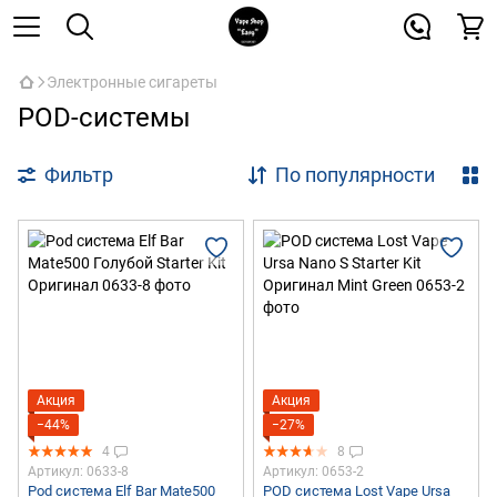
Электронные сигареты
POD-системы
Фильтр
По популярности
Акция
Акция
−44%
−27%
4
8
Артикул: 0633-8
Артикул: 0653-2
Pod система Elf Bar Mate500
POD система Lost Vape Ursa