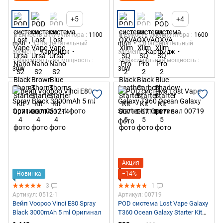
+5
+4
🔋Емкость аккумулятора
1100
🔋Емкость аккумулятора
1600
mAh
💥Нагревательный
mAh
💥Нагревательный
элемент
Картридж
элемент
Картридж
⚡Максимальная мощность
⚡Максимальная мощность
30W
30W
Акция
Новинка
−14%
3
1
Артикул: 0512-1
Артикул: 00719
Вейп Voopoo Vinci E80 Spray
POD система Lost Vape Galaxy
Black 3000mAh 5 ml Оригинал
T360 Ocean Galaxy Starter Kit
Оригинал