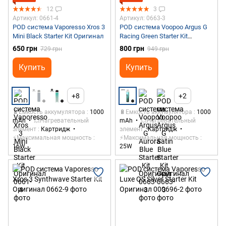
12
3
Артикул: 0661-4
Артикул: 0663-3
POD система Vaporesso Xros 3
POD система Voopoo Argus G
Mini Black Starter Kit Оригинал
Racing Green Starter Kit
Оригинал
650 грн
800 грн
729 грн
949 грн
Купить
Купить
+8
+2
🔋Емкость аккумулятора
1000
🔋Емкость аккумулятора
1000
mAh
💥Нагревательный
mAh
💥Нагревательный
элемент
Картридж
элемент
Картридж
⚡Максимальная мощность
⚡Максимальная мощность
16W
25W