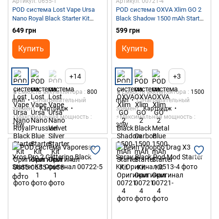
Артикул: 0655-1
Артикул: 00721-4
POD система Lost Vape Ursa
POD система OXVA Xlim GO 2
Nano Royal Black Starter Kit
Black Shadow 1500 mAh Starter
Оригинал
Kit Оригинал
649 грн
599 грн
Купить
Купить
+14
+3
🔋Емкость аккумулятора
800
🔋Емкость аккумулятора
1500
mAh
💥Нагревательный
mAh
💥Нагревательный
элемент
Картридж
элемент
Картридж
⚡Максимальная мощность
⚡Максимальная мощность
18W
30W