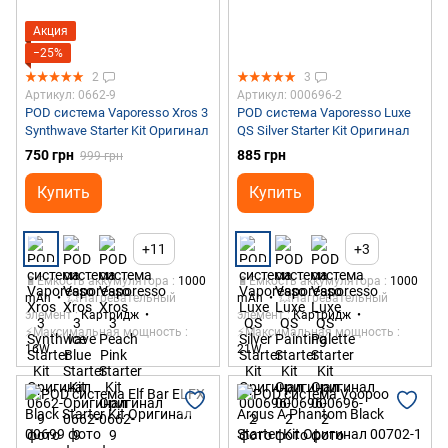
Акция
−25%
2
3
Артикул: 0662-9
Артикул: 000696-2
POD система Vaporesso Xros 3
POD система Vaporesso Luxe
Synthwave Starter Kit Оригинал
QS Silver Starter Kit Оригинал
750 грн
885 грн
999 грн
Купить
Купить
+11
+3
🔋Емкость аккумулятора
1000
🔋Емкость аккумулятора
1000
mAh
💥Нагревательный
mAh
💥Нагревательный
элемент
Картридж
элемент
Картридж
⚡Максимальная мощность
⚡Максимальная мощность
16W
21W