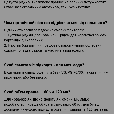
Це густа рідина, яка чудово працює на великих потужностях,
буває як з огранічним нікотином, так і без нікотину.
Чим органічний нікотин відрізняється від сольового?
Відмінність полягає у двох ключових факторах:
1. Густина рідини (сольова більш рідка, для коректної роботи
картриджів, і навпаки);
2. Нікотин (органічний працює по накопиченню, сольовий
одразу попадає у кров та має миттєвий ефект).
Який самозаміс підходить для мех мода?
Будь який із співідношенням бази VG/PG 70/30, та органічним
нікотином, або без нього.
Який об'єм краще — 60 чи 120 мл?
Для новачків які ще не знають які смаки їм більше
подобаються краще обирати самозаміс 60 мл, для більш
досвідчених чудово підійдуть органічні рідини на 120 мл, та як