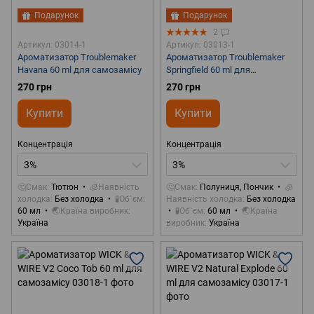
Подарунок
Подарунок
2
Артикул: 03014-1
Артикул: 03013-1
Ароматизатор Troublemaker
Ароматизатор Troublemaker
Havana 60 ml для самозамісу
Springfield 60 ml для
самозамісу
270 грн
270 грн
Купити
Купити
Концентрація
Концентрація
3%
3%
🤔Смак
Тютюн
🧊Наявність
🤔Смак
Полуниця, Пончик
🧊
холодка
Без холодка
🧪Об`єм
Наявність холодка
Без холодка
60 мл
🌏Країна виробник
🧪Об`єм
60 мл
🌏Країна
Україна
виробник
Україна