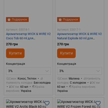
Подарунок
Подарунок
Артикул: 03018-1
Артикул: 03017-1
Ароматизатор WICK & WIRE V2
Ароматизатор WICK & WIRE V2
Coco Tob 60 ml для
Natural Explode 60 ml для
самозамісу
самозамісу
270 грн
270 грн
Купити
Купити
Концентрація
Концентрація
3%
3%
🤔Смак
Кокос, Тютюн
🧊
🤔Смак
Малина
🧊Наявність
Наявність холодка
Без холодка
холодка
С холодком
🧪Об`єм
🧪Об`єм
60 мл
🌏Країна
60 мл
🌏Країна виробник
виробник
Україна
Україна