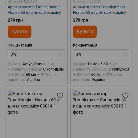
Артикул: 03015-1
Артикул: 03012-1
Ароматизатор Troublemaker
Ароматизатор Troublemaker
Alaska 60 ml для самозамісу
Florida 60 ml для самозамісу
270 грн
270 грн
Купити
Купити
Концентрація
Концентрація
3%
3%
🤔Смак
Аґрус, Ожина
🧊
🤔Смак
Лимон, Чай
🧊
Наявність холодка
С холодком
Наявність холодка
С холодком
🧪Об`єм
60 мл
🌏Країна
🧪Об`єм
60 мл
🌏Країна
виробник
Україна
виробник
Україна