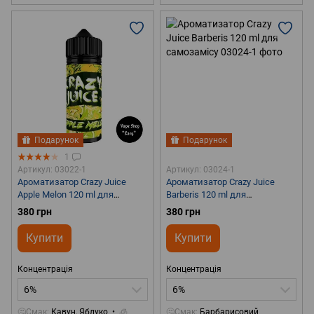
Подарунок
Подарунок
1
Артикул: 03022-1
Артикул: 03024-1
Ароматизатор Crazy Juice
Ароматизатор Crazy Juice
Apple Melon 120 ml для
Barberis 120 ml для
самозамісу
самозамісу
380 грн
380 грн
Купити
Купити
Концентрація
Концентрація
6%
6%
🤔Смак
Кавун, Яблуко
🧊
🤔Смак
Барбарисовий