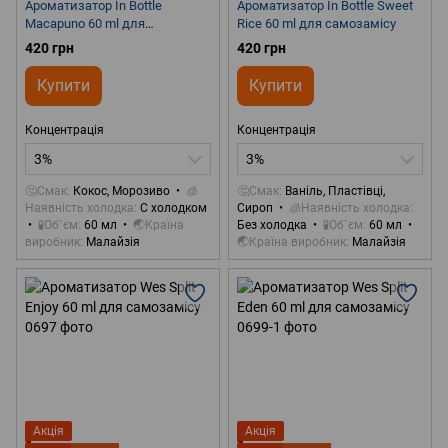
Ароматизатор In Bottle
Ароматизатор In Bottle Sweet
Macapuno 60 ml для
Rice 60 ml для самозамісу
самозамісу
420 грн
420 грн
Купити
Купити
Концентрація
Концентрація
3%
3%
🤔Смак
Кокос, Морозиво
🧊
🤔Смак
Ваніль, Пластівці,
Наявність холодка
С холодком
Сироп
🧊Наявність холодка
🧪Об`єм
60 мл
🌏Країна
Без холодка
🧪Об`єм
60 мл
виробник
Малайзія
🌏Країна виробник
Малайзія
Акція
Акція