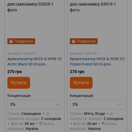
Подарунок
Подарунок
Артикул: 03020-1
Артикул: 03019-1
Ароматизатор WICK & WIRE V2
Ароматизатор WICK & WIRE V2
Arctic Black 60 ml для
Frozen Forest 60 ml для
самозамісу
самозамісу
270 грн
270 грн
Купити
Купити
Концентрація
Концентрація
3%
3%
🤔Смак
Смородина
🧊
🤔Смак
М'ята, Ягоди
🧊
Наявність холодка
С холодком
Наявність холодка
С холодком
🧪Об`єм
60 мл
🌏Країна
🧪Об`єм
60 мл
🌏Країна
виробник
Україна
виробник
Україна