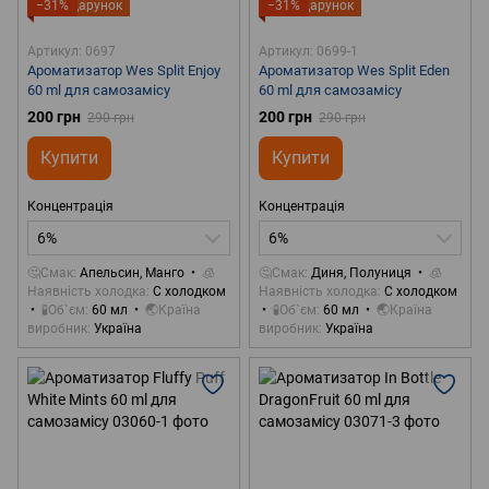
−31%
Подарунок
−31%
Подарунок
Артикул: 0697
Артикул: 0699-1
Ароматизатор Wes Split Enjoy
Ароматизатор Wes Split Eden
60 ml для самозамісу
60 ml для самозамісу
200 грн
200 грн
290 грн
290 грн
Купити
Купити
Концентрація
Концентрація
6%
6%
🤔Смак
Апельсин, Манго
🧊
🤔Смак
Диня, Полуниця
🧊
Наявність холодка
С холодком
Наявність холодка
С холодком
🧪Об`єм
60 мл
🌏Країна
🧪Об`єм
60 мл
🌏Країна
виробник
Україна
виробник
Україна