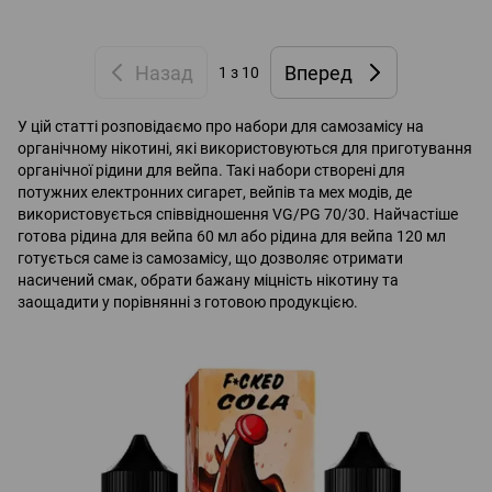
Назад
Вперед
1
з 10
У цій статті розповідаємо про набори для самозамісу на
органічному нікотині, які використовуються для приготування
органічної рідини для вейпа. Такі набори створені для
потужних електронних сигарет, вейпів та мех модів, де
використовується співвідношення VG/PG 70/30. Найчастіше
готова рідина для вейпа 60 мл або рідина для вейпа 120 мл
готується саме із самозамісу, що дозволяє отримати
насичений смак, обрати бажану міцність нікотину та
заощадити у порівнянні з готовою продукцією.