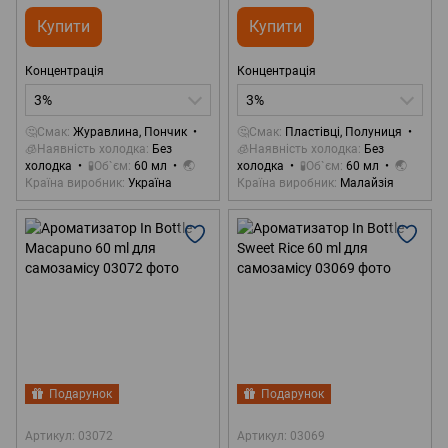
Купити
Купити
Концентрація
Концентрація
3%
3%
🤔Смак
Журавлина, Пончик
🤔Смак
Пластівці, Полуниця
🧊Наявність холодка
Без
🧊Наявність холодка
Без
холодка
🧪Об`єм
60 мл
🌏
холодка
🧪Об`єм
60 мл
🌏
Країна виробник
Україна
Країна виробник
Малайзія
Подарунок
Подарунок
Артикул: 03072
Артикул: 03069