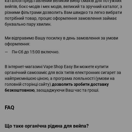
каталозі представлений великий вибір смаків для потужних
вейпів, бокс-модів і мех модів
, великий та зручний каталог, з
різними фільтрами дозволить Вам швидко та легко вибрати
потрібний товар, процес оформлення замовлення займає
буквально пару хвилин.
Ми відправимо Вашу посилку в день замовлення за умови
оформлення:
Пн-Сб до 15:00 включно.
В інтернет-магазині Vape Shop Easy Ви можете купити
органічний самозаміс для всіх типів електронних сигарет за
найприємнішою ціною, а програма лояльності (умови на
головній сторінці сайту)
дозволить зробити доставку
безкоштовною
, заощаджуючи Ваш час та гроші.
FAQ
Що таке органічна рідина для вейпа?