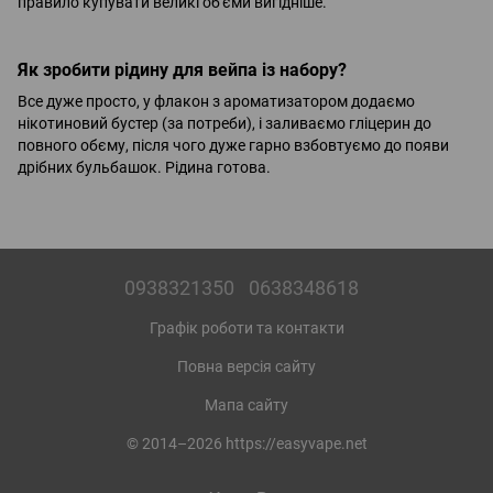
правило купувати великі об'єми вигідніше.
Як зробити рідину для вейпа із набору?
Все дуже просто, у флакон з ароматизатором додаємо
нікотиновий бустер (за потреби), і заливаємо гліцерин до
повного обєму, після чого дуже гарно взбовтуємо до появи
дрібних бульбашок. Рідина готова.
0938321350
0638348618
Графік роботи та контакти
Повна версія сайту
Мапа сайту
© 2014–2026 https://easyvape.net