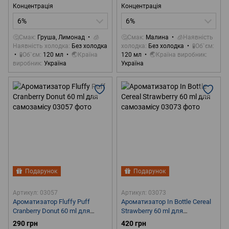
Концентрація
Концентрація
6%
6%
🤔Смак
Груша, Лимонад
🧊
🤔Смак
Малина
🧊Наявність
Наявність холодка
Без холодка
холодка
Без холодка
🧪Об`єм
🧪Об`єм
120 мл
🌏Країна
120 мл
🌏Країна виробник
виробник
Україна
Україна
Подарунок
Подарунок
Артикул: 03057
Артикул: 03073
Ароматизатор Fluffy Puff
Ароматизатор In Bottle Cereal
Cranberry Donut 60 ml для
Strawberry 60 ml для
самозамісу
самозамісу
290 грн
420 грн