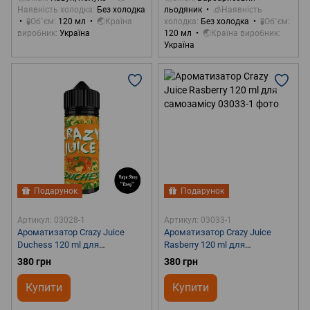
Наявність холодка
Без холодка
льодяник
🧊Наявність
🧪Об`єм
120 мл
🌏Країна
холодка
Без холодка
🧪Об`єм
виробник
Україна
120 мл
🌏Країна виробник
Україна
Подарунок
Подарунок
Артикул: 03028-1
Артикул: 03033-1
Ароматизатор Crazy Juice
Ароматизатор Crazy Juice
Duchess 120 ml для
Rasberry 120 ml для
самозамісу
самозамісу
380 грн
380 грн
Купити
Купити