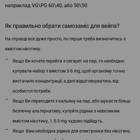
наприклад VG\PG 60\40, або 50\50.
Як правильно обрати самозаміс для вейпа?
На справді все дуже просто, по перше треба визначитись з
вмістом нікотину.
Якщо Ви хочете перейти з сигарет на пар, то необхідно
купувати набор з вмістом 3-6 mg, щоб організму точно
вистачило концентрації, а далі відштовхуватись від
особистої потреби.
Якщо Ви переходите з кальяну на пар, або шукаєте більш
безпечну альтернативу, купуйте рідини з невеликим
вмістом нікотину, 1.5-3 mg чудово підійдуть.
Якщо Вам необхідна рідина для електронки без нікотину,