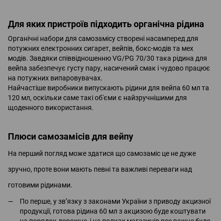
Для яких пристроїв підходить органічна рідина
Органічні набори для самозамісу створені насамперед для
потужних електронних сигарет, вейпів, бокс-модів та мех
модів. Завдяки співвідношенню VG/PG 70/30 така рідина для
вейпа забезпечує густу пару, насичений смак і чудово працює
на потужних випаровувачах.
Найчастіше виробники випускають рідини для вейпа 60 мл та
120 мл, оскільки саме такі об'єми є найзручнішими для
щоденного використання.
Плюси самозамісів для вейпу
На перший погляд може здатися що самозаміс це не дуже
зручно, проте вони мають певні та важливі переваги над
готовими рідинами.
По перше, у зв’язку з законами України з приводу акцизної
продукції, готова рідина 60 мл з акцизою буде коштувати