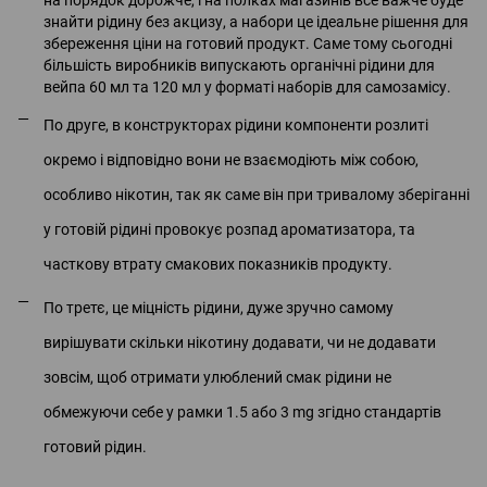
на порядок дорожче, і на полках магазинів все важче буде
знайти рідину без акцизу, а набори це ідеальне рішення для
збереження ціни на готовий продукт. Саме тому сьогодні
більшість виробників випускають органічні рідини для
вейпа 60 мл та 120 мл у форматі наборів для самозамісу.
По друге, в конструкторах рідини компоненти розлиті
окремо і відповідно вони не взаємодіють між собою,
особливо нікотин, так як саме він при тривалому зберіганні
у готовій рідині провокує розпад ароматизатора, та
часткову втрату смакових показників продукту.
По третє, це міцність рідини, дуже зручно самому
вирішувати скільки нікотину додавати, чи не додавати
зовсім, щоб отримати улюблений смак рідини не
обмежуючи себе у рамки 1.5 або 3 mg згідно стандартів
готовий рідин.