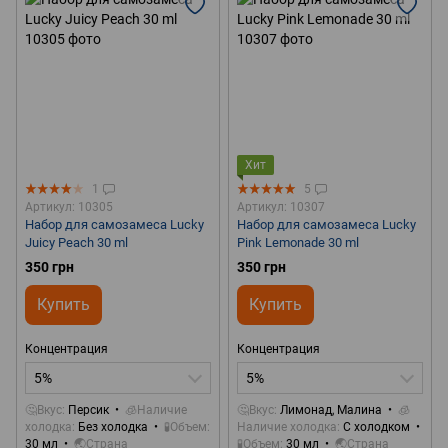
Хит
1
5
Артикул: 10305
Артикул: 10307
Набор для самозамеса Lucky
Набор для самозамеса Lucky
Juicy Peach 30 ml
Pink Lemonade 30 ml
350 грн
350 грн
Купить
Купить
Концентрация
Концентрация
5%
5%
🤔Вкус
Персик
🧊Наличие
🤔Вкус
Лимонад, Малина
🧊
холодка
Без холодка
🧪Объем
Наличие холодка
С холодком
30 мл
🌏Страна
🧪Объем
30 мл
🌏Страна