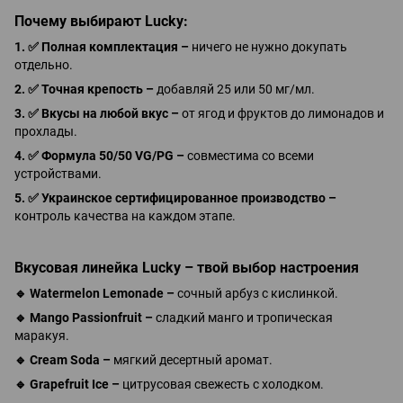
Почему выбирают Lucky:
1.
✅
Полная комплектация –
ничего не нужно докупать
отдельно.
2.
✅
Точная крепость –
добавляй 25 или 50 мг/мл.
3.
✅
Вкусы на любой вкус –
от ягод и фруктов до лимонадов и
прохлады.
4.
✅
Формула 50/50 VG/PG –
совместима со всеми
устройствами.
5.
✅
Украинское сертифицированное производство –
контроль качества на каждом этапе.
Вкусовая линейка Lucky – твой выбор настроения
🔹
Watermelon Lemonade –
сочный арбуз с кислинкой.
🔹
Mango Passionfruit –
сладкий манго и тропическая
маракуя.
🔹
Cream Soda –
мягкий десертный аромат.
🔹
Grapefruit Ice –
цитрусовая свежесть с холодком.