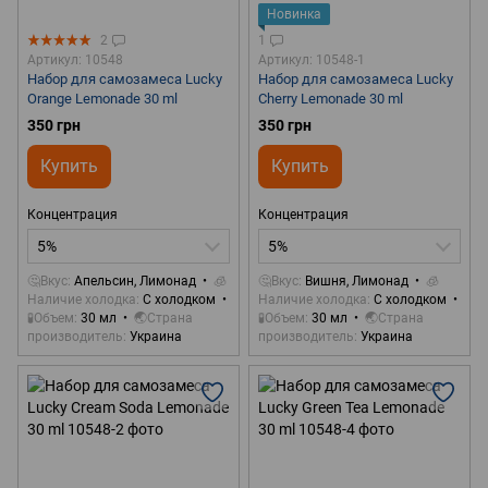
Новинка
2
1
Артикул: 10548
Артикул: 10548-1
Набор для самозамеса Lucky
Набор для самозамеса Lucky
Orange Lemonade 30 ml
Cherry Lemonade 30 ml
350 грн
350 грн
Купить
Купить
Концентрация
Концентрация
5%
5%
🤔Вкус
Апельсин, Лимонад
🧊
🤔Вкус
Вишня, Лимонад
🧊
Наличие холодка
С холодком
Наличие холодка
С холодком
🧪Объем
30 мл
🌏Страна
🧪Объем
30 мл
🌏Страна
производитель
Украина
производитель
Украина