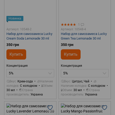
Новинка
1
Артикул: 10548-2
Артикул: 10548-4
Набор для самозамеса Lucky
Набор для самозамеса Lucky
Cream Soda Lemonade 30 ml
Green Tea Lemonade 30 ml
350 грн
350 грн
Купить
Купить
Концентрация
Концентрация
5%
5%
🤔Вкус
Крем-сода
🧊Наличие
🤔Вкус
Цитрус, Чай
🧊
холодка
С холодком
🧪Объем
Наличие холодка
С холодком
30 мл
🌏Страна
🧪Объем
30 мл
🌏Страна
производитель
Украина
производитель
Украина