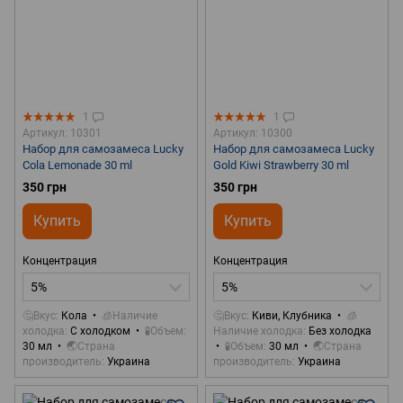
1
1
Артикул: 10301
Артикул: 10300
Набор для самозамеса Lucky
Набор для самозамеса Lucky
Cola Lemonade 30 ml
Gold Kiwi Strawberry 30 ml
350 грн
350 грн
Купить
Купить
Концентрация
Концентрация
5%
5%
🤔Вкус
Кола
🧊Наличие
🤔Вкус
Киви, Клубника
🧊
холодка
С холодком
🧪Объем
Наличие холодка
Без холодка
30 мл
🌏Страна
🧪Объем
30 мл
🌏Страна
производитель
Украина
производитель
Украина