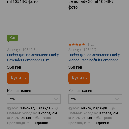
Хит
1
Артикул: 10548-5
Артикул: 10548-7
Набор для самозамеса Lucky
Набор для самозамеса Lucky
Lavender Lemonade 30 ml
Mango Passionfruit Lemonade
30 ml
350 грн
350 грн
Купить
Купить
Концентрация
Концентрация
5%
5%
🤔Вкус
Лимонад, Лаванда
🧊
🤔Вкус
Манго, Маракуя
🧊
Наличие холодка
С холодком
Наличие холодка
С холодком
🧪Объем
30 мл
🌏Страна
🧪Объем
30 мл
🌏Страна
производитель
Украина
производитель
Украина