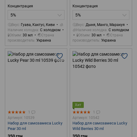
Концентрация
Концентрация
5%
5%
🤔Вкус
Гуава, Кактус, Киви
🧊
🤔Вкус
Дыня, Манго, Маракуя
Наличие холодка
С холодком
🧊Наличие холодка
С холодком
🧪Объем
30 мл
🌏Страна
🧪Объем
30 мл
🌏Страна
производитель
Украина
производитель
Украина
Хит
1
1
Артикул: 10539
Артикул: 10542
Набор для самозамеса Lucky
Набор для самозамеса Lucky
Pear 30 ml
Wild Berries 30 ml
350 грн
350 грн