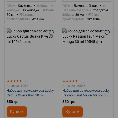
🤔Вкус
Клубника
🧊Наличие
🤔Вкус
Лимонад, Ягоды
🧊
холодка
Без холодка
🧪Объем
Наличие холодка
С холодком
30 мл
🌏Страна
🧪Объем
30 мл
🌏Страна
производитель
Украина
производитель
Украина
1
1
Артикул: 10541
Артикул: 10545
Набор для самозамеса Lucky
Набор для самозамеса Lucky
Cactus Guava Kiwi 30 ml
Passion Fruit Melon Mango 30
ml
350 грн
350 грн
Купить
Купить