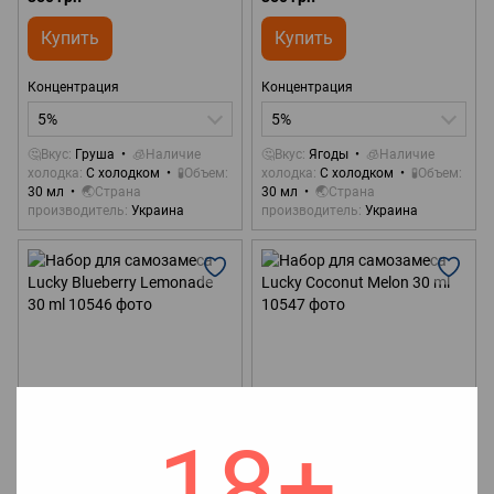
Купить
Купить
Концентрация
Концентрация
5%
5%
🤔Вкус
Груша
🧊Наличие
🤔Вкус
Ягоды
🧊Наличие
холодка
С холодком
🧪Объем
холодка
С холодком
🧪Объем
30 мл
🌏Страна
30 мл
🌏Страна
производитель
Украина
производитель
Украина
18+
1
Артикул: 10546
Артикул: 10547