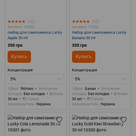
3
2
Артикул: 10302
Артикул: 10306
Набор для самозамеса Lucky
Набор для самозамеса Lucky
Apple 30 ml
Banana 30 ml
350 грн
350 грн
Купить
Купить
Концентрация
Концентрация
5%
5%
🤔Вкус
Яблоко
🧊Наличие
🤔Вкус
Банан
🧊Наличие
холодка
Без холодка
🧪Объем
холодка
Без холодка
🧪Объем
30 мл
🌏Страна
30 мл
🌏Страна
производитель
Украина
производитель
Украина