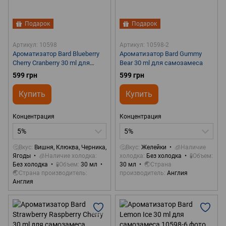
Подарок
Подарок
Артикул: 10598
Артикул: 10598-2
Ароматизатор Bard Blueberry
Ароматизатор Bard Gummy
Cherry Cranberry 30 ml для
Bear 30 ml для самозамеса
самозамеса
599 грн
599 грн
Купить
Купить
Концентрация
Концентрация
5%
5%
🤔Вкус
Вишня, Клюква, Черника,
🤔Вкус
Желейки
🧊Наличие
Ягоды
🧊Наличие холодка
холодка
Без холодка
🧪Объем
Без холодка
🧪Объем
30 мл
30 мл
🌏Страна
🌏Страна производитель
производитель
Англия
Англия