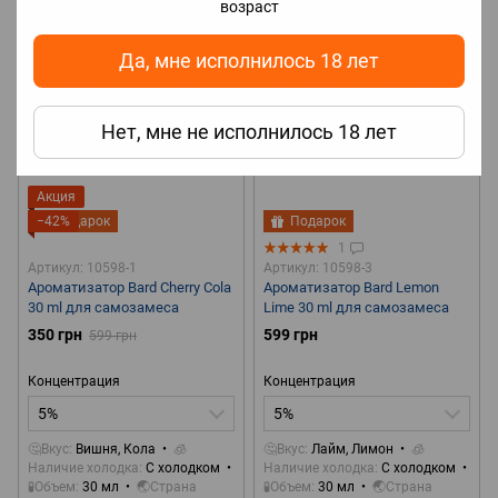
возраст
Да, мне исполнилось 18 лет
Нет, мне не исполнилось 18 лет
Акция
−42%
Подарок
Подарок
1
Артикул: 10598-1
Артикул: 10598-3
Ароматизатор Bard Cherry Cola
Ароматизатор Bard Lemon
30 ml для самозамеса
Lime 30 ml для самозамеса
350 грн
599 грн
599 грн
Концентрация
Концентрация
5%
5%
🤔Вкус
Вишня, Кола
🧊
🤔Вкус
Лайм, Лимон
🧊
Наличие холодка
С холодком
Наличие холодка
С холодком
🧪Объем
30 мл
🌏Страна
🧪Объем
30 мл
🌏Страна