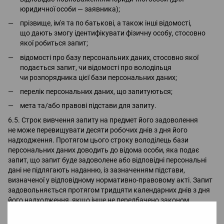
юридичної особи — заявника);
прізвище, ім'я та по батькові, а також інші відомості,
що дають змогу ідентифікувати фізичну особу, стосовно
якої робиться запит;
відомості про базу персональних даних, стосовно якої
подається запит, чи відомості про володільця
чи розпорядника цієї бази персональних даних;
перелік персональних даних, що запитуються;
мета та/або правові підстави для запиту.
6.5. Строк вивчення запиту на предмет його задоволення
не може перевищувати десяти робочих днів з дня його
надходження. Протягом цього строку володілець бази
персональних даних доводить до відома особи, яка подає
запит, що запит буде задоволене або відповідні персональні
дані не підлягають наданню, із зазначенням підстави,
визначеної у відповідному нормативно-правовому акті. Запит
задовольняється протягом тридцяти календарних днів з дня
його надходження, якщо інше не передбачено законом.
6.6. Відстрочення доступу до персональних даних третіх осіб
допускається у разі, якщо необхідні дані не можуть бути