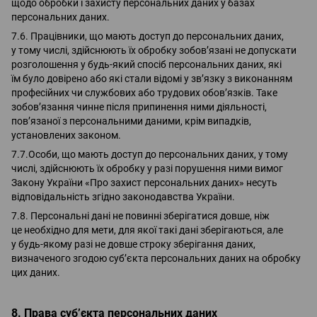
щодо обробки і захисту персональних даних у базах
персональних даних.
7.6. Працівники, що мають доступ до персональних даних,
у тому числі, здійснюють їх обробку зобов’язані не допускати
розголошення у будь-який спосіб персональних даних, які
їм було довірено або які стали відомі у зв’язку з виконанням
професійних чи службових або трудових обов’язків. Таке
зобов’язання чинне після припинення ними діяльності,
пов’язаної з персональними даними, крім випадків,
установлених законом.
7.7.Особи, що мають доступ до персональних даних, у тому
числі, здійснюють їх обробку у разі порушення ними вимог
Закону України «Про захист персональних даних» несуть
відповідальність згідно законодавства України.
7.8. Персональні дані не повинні зберігатися довше, ніж
це необхідно для мети, для якої такі дані зберігаються, але
у будь-якому разі не довше строку зберігання даних,
визначеного згодою суб’єкта персональних даних на обробку
цих даних.
8. Права суб’єкта персональних даних