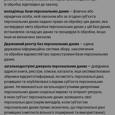
їх обробці, відповідно до закону;
володілець бази персональних даних
— фізична або
юридична особа, якій законом або за згодою суб’єкта
персональних даних надано право на обробку цих даних, яка
затверджує мету обробки персональних даних у цій базі даних,
встановлює склад цих даних та процедури їх обробки, якщо
інше не визначено законом;
Державний реєстр баз персональних даних
— єдина
державна інформаційна система збору, накопичення
та обробки відомостей про зареєстровані бази персональних
даних;
загальнодоступні джерела персональних даних —
довідники,
адресні книги, реєстри, списки, каталоги, інші систематизовані
збірники відкритої інформації, які містять персональні дані,
розміщені та опубліковані з відома суб’єкта персональних
даних. Не вважаються загальнодоступними джерелами
персональних даних соціальні мережі та інтернет-ресурси,
в яких суб’єкт персональних даних залишають свої
персональні дані (окрім випадків, коли суб’єктом
персональних даних прямо зазначено, що персональні дані
розміщені з метою їх вільного поширення та використання);