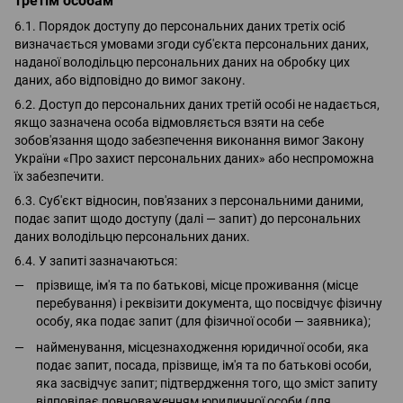
третім особам
6.1. Порядок доступу до персональних даних третіх осіб
визначається умовами згоди суб'єкта персональних даних,
наданої володільцю персональних даних на обробку цих
даних, або відповідно до вимог закону.
6.2. Доступ до персональних даних третій особі не надається,
якщо зазначена особа відмовляється взяти на себе
зобов'язання щодо забезпечення виконання вимог Закону
України «Про захист персональних даних» або неспроможна
їх забезпечити.
6.3. Суб'єкт відносин, пов'язаних з персональними даними,
подає запит щодо доступу (далі — запит) до персональних
даних володільцю персональних даних.
6.4. У запиті зазначаються:
прізвище, ім'я та по батькові, місце проживання (місце
перебування) і реквізити документа, що посвідчує фізичну
особу, яка подає запит (для фізичної особи — заявника);
найменування, місцезнаходження юридичної особи, яка
подає запит, посада, прізвище, ім'я та по батькові особи,
яка засвідчує запит; підтвердження того, що зміст запиту
відповідає повноваженням юридичної особи (для