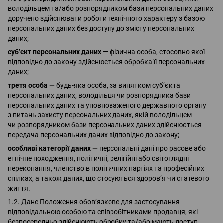
володільцем та/або розпорядником бази персональних даних
доручено здійснювати роботи технічного характеру з базою
персональних даних без доступу до змісту персональних
даних;
суб’єкт персональних даних —
фізична особа, стосовно якої
відповідно до закону здійснюється обробка її персональних
даних;
третя особа —
будь-яка особа, за винятком суб’єкта
персональних даних, володільця чи розпорядника бази
персональних даних та уповноваженого державного органу
з питань захисту персональних даних, якій володільцем
чи розпорядником бази персональних даних здійснюється
передача персональних даних відповідно до закону;
особливі категорії даних —
персональні дані про расове або
етнічне походження, політичні, релігійні або світоглядні
переконання, членство в політичних партіях та професійних
спілках, а також даних, що стосуються здоров’я чи статевого
життя.
1.2. Дане Положення обов’язкове для застосування
відповідальною особою та співробітниками продавця, які
безпосередньо здійснюють обробку та/або мають доступ