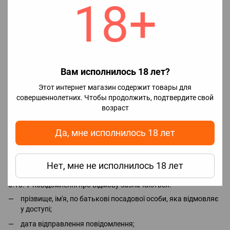
18+
надані протягом тридцяти календарних днів з дня
надходження запиту. При цьому загальний термін вирішення
питань, порушених у запиті, не може перевищувати сорока
п'яти календарних днів.
6.7. Повідомлення про відстрочення доводиться до відома
третьої особи, яка подала запит, у письмовій формі
Вам исполнилось 18 лет?
з роз'ясненням порядку оскарження такого рішення.
Этот интернет магазин содержит товары для
6.8. У повідомленні про відстрочення зазначаються:
совершеннолетних. Чтобы продолжить, подтвердите свой
прізвище, ім'я та по батькові посадової особи;
возраст
дата відправлення повідомлення;
Да, мне исполнилось 18 лет
причина відстрочення;
строк, протягом якого буде задоволено запит.
6.9. Відмова у доступі до персональних даних допускається,
Нет, мне не исполнилось 18 лет
якщо доступ до них заборонено згідно із законом.
6.10. У повідомленні про відмову зазначаються:
прізвище, ім'я, по батькові посадової особи, яка відмовляє
у доступі;
дата відправлення повідомлення;