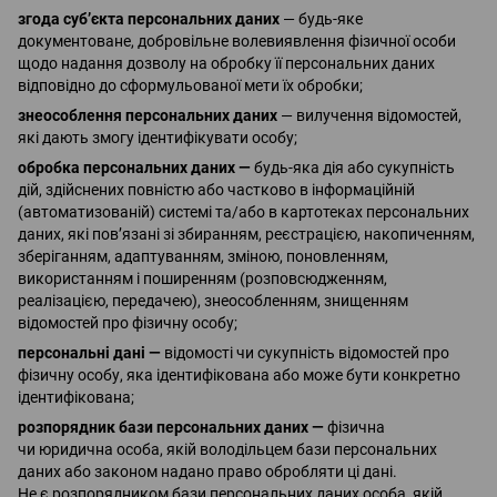
згода суб’єкта персональних даних
— будь-яке
документоване, добровільне волевиявлення фізичної особи
щодо надання дозволу на обробку її персональних даних
відповідно до сформульованої мети їх обробки;
знеособлення персональних даних
— вилучення відомостей,
які дають змогу ідентифікувати особу;
обробка персональних даних —
будь-яка дія або сукупність
дій, здійснених повністю або частково в інформаційній
(автоматизованій) системі та/або в картотеках персональних
даних, які пов’язані зі збиранням, реєстрацією, накопиченням,
зберіганням, адаптуванням, зміною, поновленням,
використанням і поширенням (розповсюдженням,
реалізацією, передачею), знеособленням, знищенням
відомостей про фізичну особу;
персональні дані —
відомості чи сукупність відомостей про
фізичну особу, яка ідентифікована або може бути конкретно
ідентифікована;
розпорядник бази персональних даних —
фізична
чи юридична особа, якій володільцем бази персональних
даних або законом надано право обробляти ці дані.
Не є розпорядником бази персональних даних особа, якій