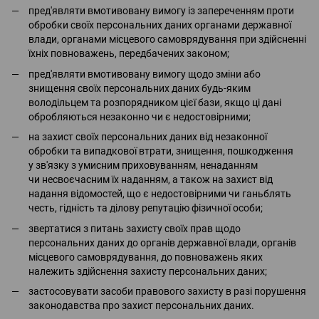
пред'являти вмотивовану вимогу із запереченням проти
обробки своїх персональних даних органами державної
влади, органами місцевого самоврядування при здійсненні
їхніх повноважень, передбачених законом;
пред'являти вмотивовану вимогу щодо зміни або
знищення своїх персональних даних будь-яким
володільцем та розпорядником цієї бази, якщо ці дані
обробляються незаконно чи є недостовірними;
на захист своїх персональних даних від незаконної
обробки та випадкової втрати, знищення, пошкодження
у зв'язку з умисним приховуванням, ненаданням
чи несвоєчасним їх наданням, а також на захист від
надання відомостей, що є недостовірними чи ганьблять
честь, гідність та ділову репутацію фізичної особи;
звертатися з питань захисту своїх прав щодо
персональних даних до органів державної влади, органів
місцевого самоврядування, до повноважень яких
належить здійснення захисту персональних даних;
застосовувати засоби правового захисту в разі порушення
законодавства про захист персональних даних.