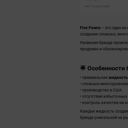
Нет в наличии
Five Pawns
– это один из
создании сложных, мног
Название бренда происхо
продуман и сбалансирова
🌟 Особенности 
• премиальная
жидкость
• сложные многоуровнев
• производство в США
• отсутствие избыточных
• контроль качества на 
Каждая жидкость создает
бренда уникальной на ры