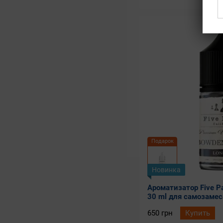
Подарок
Новинка
Ароматизатор Five P
30 ml для самозамес
650 грн
Купить