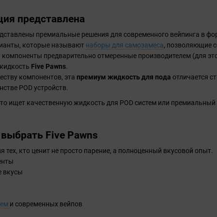
ция представлена
дставлены премиальные решения для современного вейпинга в фор
рианты, которые называют
наборы для самозамеса
, позволяющие с
 компоненты предварительно отмеренные производителем (для этог
 жидкость
Five Pawns
.
еству компонентов, эта
премиум жидкость для пода
отличается с
нстве POD устройств.
 кто ищет качественную жидкость для POD систем или премиальный
 выбрать Five Pawns
ля тех, кто ценит не просто парение, а полноценный вкусовой опыт.
енты
е вкусы
тем
и современных вейпов