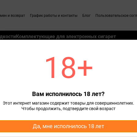
мен и возврат
График работы и контакты
Блог
Пользовательское сог
дкости
Комплектующие для электронных сигарет
18+
 жидкость для POD систем
Сор
Вам исполнилось 18 лет?
Этот интернет магазин содержит товары для совершеннолетних.
Чтобы продолжить, подтвердите свой возраст
Да, мне исполнилось 18 лет