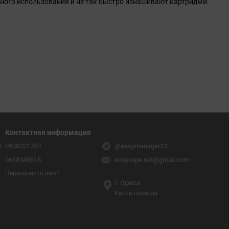
ьного использования и не так быстро изнашивают картриджи.
Контактная информация
0938321350
@easymanager13
0638348618
easyvape.net@gmail.com
Перезвонить вам?
г. Одесса
Карта проезда