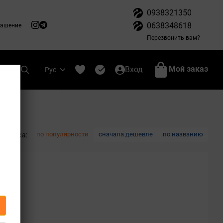
0938321350
0638348618
лашение
Перезвонить вам?
Мой заказ
Вход
Рус
по популярности
сначала дешевле
по названию
тировка: