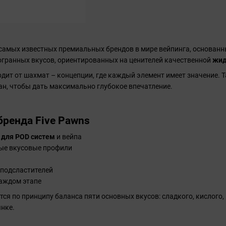
 самых известных премиальных брендов в мире вейпинга, основанн
огранных вкусов, ориентированных на ценителей качественной
жид
дит от шахмат – концепции, где каждый элемент имеет значение. Т
н, чтобы дать максимально глубокое впечатление.
бренда Five Pawns
для POD систем
и вейпа
ые вкусовые профили
 подсластителей
каждом этапе
ся по принципу баланса пяти основных вкусов: сладкого, кислого, 
нке.