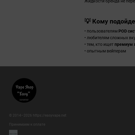
Жидкости бренда не пере
💡 Кому подойде
• пользователям
POD си
• любителям сложных вк
• тем, кто ищет
премиум 
• опытным вейперам
© 2014–2026 https://easyvape.net
Принимаем к оплате