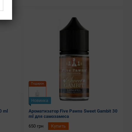
Подарок
Новинка
0 ml
Ароматизатор Five Pawns Sweet Gambit 30
ml для самозамеса
650 грн
Купить