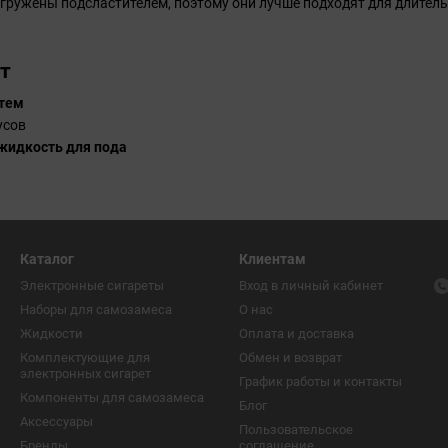
гружены подсластителем, поэтому они лучше подходят для длител
т
стем
усов
жидкость для пода
Каталог
Клиентам
Электронные сигареты
Вход в личный кабинет
Наборы для самозамеса
О нас
Жидкости
Оплата и доставка
Комплектующие для
Обмен и возврат
электронных сигарет
График работы и контакты
Компоненты для самозамеса
Блог
Аксессуары
Пользовательское
Бренды
соглашение