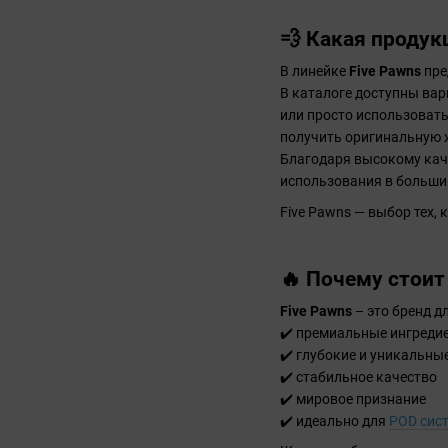
💨 Какая продук
В линейке
Five Pawns
пре
В каталоге доступны ва
или просто использовать
получить оригинальную
Благодаря высокому кач
использования в больши
Five Pawns — выбор тех,
🔥 Почему стоит
Five Pawns
– это бренд д
✔️ премиальные ингреди
✔️ глубокие и уникальны
✔️ стабильное качество
✔️ мировое признание
✔️ идеально для
POD сис