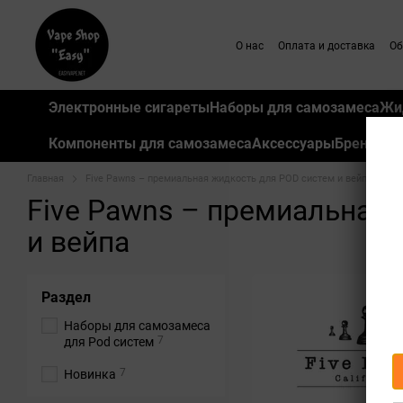
Перейти к основному контенту
О нас
Оплата и доставка
Об
Электронные сигареты
Наборы для самозамеса
Жи
Компоненты для самозамеса
Аксессуары
Бренды
Главная
Five Pawns – премиальная жидкость для POD систем и вейпа
Five Pawns – премиальная
и вейпа
Раздел
Наборы для самозамеса
7
для Pod систем
7
Новинка