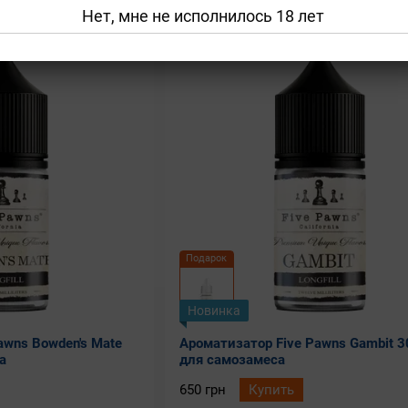
Нет, мне не исполнилось 18 лет
Подарок
Новинка
awns Bowden's Mate
Ароматизатор Five Pawns Gambit 3
а
для самозамеса
650 грн
Купить