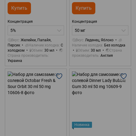
Купить
Купить
Концентрация
Концентрация
5%
50 мг
🤔Вкус
Желейки, Папайя,
🤔Вкус
Леденец, Яблоко
🧊
Персик
🧊Наличие холодка
С
Наличие холодка
Без холодка
холодком
🧪Объем
30 мл
🌏
🧪Объем
30 мл
🌏Страна
Страна производитель
производитель
Англия
Украина
Новинка