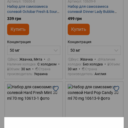
Артикул: 10606-8
Артикул: 10609-9
Набор для самозамеса
Набор для самозамеса
солевой Octobar Fresh & Sour
солевой Dinner Lady Bubble
Orbit 30 ml 50 mg
Gum 30 ml 50 mg
339 грн
499 грн
Купить
Купить
Концентрация
Концентрация
50 мг
50 мг
🤔Вкус
Жвачка, Мята
🧊
🤔Вкус
Жвачка
🧊Наличие
Наличие холодка
С холодком
холодка
Без холодка
🧪Объем
🧪Объем
30 мл
🌏Страна
30 мл
🌏Страна
производитель
Украина
производитель
Англия