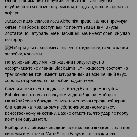
Особого внимания заслуживает жидкость со вкусом
клубничного маршмеллоу, мягкая, сладкая, полная аромата
зефира.
Жидкости для самозамеса Alchemist представляют премиум-
сегмент наборов, доступных по приятным ценам. Вкусы
достаточно натуральные и насыщенные, имеют средний удар
по горлу.
Популярный вкус мятной жвачки присутствует в
ассортименте компании Black Limit. Эти жидкости состоят из
трех компонентов, имеют натуральный и насыщенный вкус,
хорошо открываются на любой подсистеме.
Самый яркий вкус предлагает бренд Flamingo Honeydew
Bubblegum - жвачка со вкусом медовой дыни. Набор от
малайзийского бренда пользуется спросом среди вейперов
благодаря натуральному и сбалансированному вкусу,
качественному никотину. Важно отметить, что удар по горлу
почти не ощущается.
Выбирайте любимый сладкий вкус солевой жидкости для под
системы в магазине Vape Shop «Easy» и наслаждайтесь