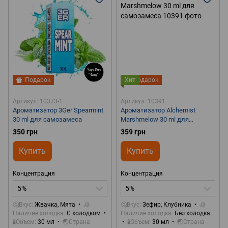
Подарок
Хит
Подарок
Артикул: 10373-1
Артикул: 10391
Ароматизатор 3Ger Spearmint
Ароматизатор Alchemist
30 ml для самозамеса
Marshmelow 30 ml для
самозамеса
350 грн
359 грн
Купить
Купить
Концентрация
Концентрация
5%
5%
🤔Вкус
Жвачка, Мята
🧊
🤔Вкус
Зефир, Клубника
🧊
Наличие холодка
С холодком
Наличие холодка
Без холодка
🧪Объем
30 мл
🌏Страна
🧪Объем
30 мл
🌏Страна