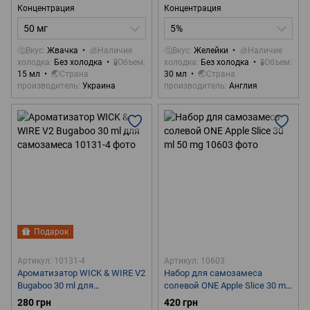
Концентрация
Концентрация
50 мг
5%
🤔Вкус
Жвачка
🧊Наличие
🤔Вкус
Желейки
🧊Наличие
холодка
Без холодка
🧪Объем
холодка
Без холодка
🧪Объем
15 мл
🌏Страна
30 мл
🌏Страна
производитель
Украина
производитель
Англия
Подарок
Артикул: 10131-4
Артикул: 10603
Ароматизатор WICK & WIRE V2
Набор для самозамеса
Bugaboo 30 ml для
солевой ONE Apple Slice 30 ml
самозамеса
50 mg
280 грн
420 грн