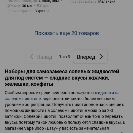
Наличие холодка
С холодком
производитель
Малайзия
🧪Объем
30 мл
🌏Страна
производитель
Украина
Показать еще 20 товаров
Назад
Вперед
1
из 3
Наборы для самозамеса солевых жидкостей
для под систем — сладкие вкусы жвачки,
желешки, конфеты
Особым спросом среди вейперов пользуются
жидкости на
солевом никотине
, ведь они отличаются более высоким
уровнем концентрации. Получить никотиновое насыщение с
помощью жидкости на солевом никотине можно за 2-3
затяжки. Солевой никотин позволяет очень точно передать
вкусы, поэтому такой любовью пользуются сладкие вкусы. В
магазине Vape Shop «Easy» у вас есть замечательная