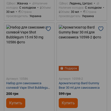
🤔Вкус
Жвачка
🧊Наличие
🤔Вкус
Леденец, Цитрус
🧊
холодка
С холодком
🧪Объем
Наличие холодка
С холодком
30 мл
🌏Страна
🧪Объем
30 мл
🌏Страна
производитель
Украина
производитель
Украина
Подарок
Артикул: 10586
Артикул: 10598-2
Набор для самозамеса
Ароматизатор Bard Gummy
солевой Vape Shot Bubblegum
Bear 30 ml для самозамеса
15 ml 50 mg
200 грн
599 грн
Купить
Купить