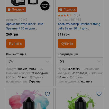
Подарок
Подарок
3
Артикул: 10147
Артикул: 10149-5
Ароматизатор Black Limit
Ароматизатор Octobar Strong
Spearmint 30 ml для
Jelly Bears 30 ml для
самозамеса
самозамеса
269 грн
319 грн
Купить
Купить
Концентрация
Концентрация
5%
5%
🤔Вкус
Жвачка, Мята
🧊
🤔Вкус
Желейки
🧊Наличие
Наличие холодка
С холодком
холодка
Без холодка
🧪Объем
🧪Объем
30 мл
🌏Страна
30 мл
🌏Страна
производитель
Украина
производитель
Украина