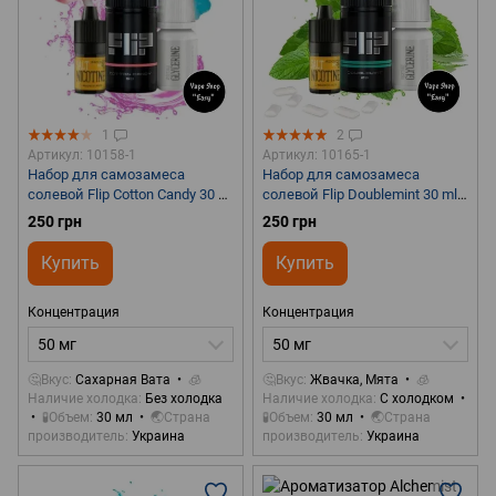
1
2
Артикул: 10158-1
Артикул: 10165-1
Набор для самозамеса
Набор для самозамеса
солевой Flip Cotton Candy 30 ml
солевой Flip Doublemint 30 ml
50 mg
50 mg
250 грн
250 грн
Купить
Купить
Концентрация
Концентрация
50 мг
50 мг
🤔Вкус
Сахарная Вата
🧊
🤔Вкус
Жвачка, Мята
🧊
Наличие холодка
Без холодка
Наличие холодка
С холодком
🧪Объем
30 мл
🌏Страна
🧪Объем
30 мл
🌏Страна
производитель
Украина
производитель
Украина