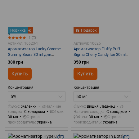
Новинка
Подарок
Подарок
1
Артикул: 10623-1
Артикул: 10625
Ароматизатор Lucky Chrome
Ароматизатор Fluffy Puff
Gummy Bears 30 ml для
Sigma Cherry Candy Ice 30 ml
самозамеса
для самозамеса
380 грн
350 грн
Купить
Купить
Концентрация
Концентрация
5%
50 мг
🤔Вкус
Желейки
🧊Наличие
🤔Вкус
Вишня, Леденец
🧊
холодка
С холодком
🧪Объем
Наличие холодка
С холодком
30 мл
🌏Страна
🧪Объем
30 мл
🌏Страна
производитель
Украина
производитель
Украина