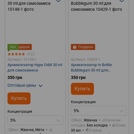
Хит
Подарок
Подарок
4
Артикул: 10148-1
Артикул: 10429-1
Ароматизатор Hype Orbit 30 ml
Ароматизатор In Bottle
для самозамеса
Bubblegum 30 ml для
самозамеса
350 грн
350 грн
Оптовые цены
Купить
Купить
Концентрация
5%
Концентрация
5%
🤔Вкус
Жвачка
🧊Наличие
холодка
Без холодка
🧪Объем
🤔Вкус
Жвачка, Мята
🧊
30 мл
🌏Страна