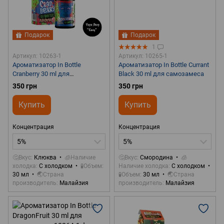
Подарок
Подарок
1
Артикул: 10263-1
Артикул: 10265-1
Ароматизатор In Bottle
Ароматизатор In Bottle Currant
Cranberry 30 ml для
Black 30 ml для самозамеса
самозамеса
350 грн
350 грн
Купить
Купить
Концентрация
Концентрация
5%
5%
🤔Вкус
Клюква
🧊Наличие
🤔Вкус
Смородина
🧊
холодка
С холодком
🧪Объем
Наличие холодка
С холодком
30 мл
🌏Страна
🧪Объем
30 мл
🌏Страна
производитель
Малайзия
производитель
Малайзия