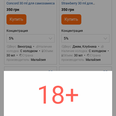
Concord 30 ml для самозамеса
Strawberry 30 ml для
самозамеса
350 грн
350 грн
Купить
Купить
Концентрация
Концентрация
5%
5%
🤔Вкус
Виноград
🧊Наличие
🤔Вкус
Джем, Клубника
🧊
холодка
С холодком
🧪Объем
Наличие холодка
С холодком
30 мл
🌏Страна
🧪Объем
30 мл
🌏Страна
производитель
Малайзия
производитель
Малайзия
18+
Хит
Подарок
Хит
Подарок