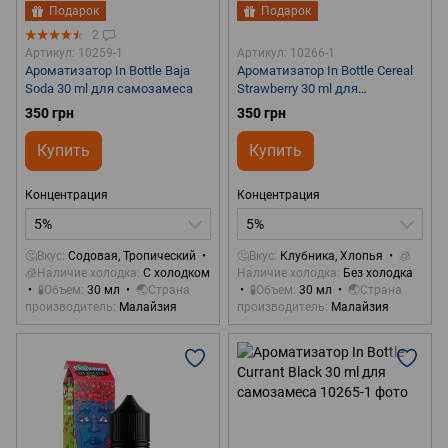
Подарок
Подарок
2
Артикул: 10259-1
Артикул: 10266-1
Ароматизатор In Bottle Baja
Ароматизатор In Bottle Cereal
Soda 30 ml для самозамеса
Strawberry 30 ml для
самозамеса
350 грн
350 грн
Купить
Купить
Концентрация
Концентрация
5%
5%
🤔Вкус
Содовая, Тропический
🤔Вкус
Клубника, Хлопья
🧊
🧊Наличие холодка
С холодком
Наличие холодка
Без холодка
🧪Объем
30 мл
🌏Страна
🧪Объем
30 мл
🌏Страна
производитель
Малайзия
производитель
Малайзия