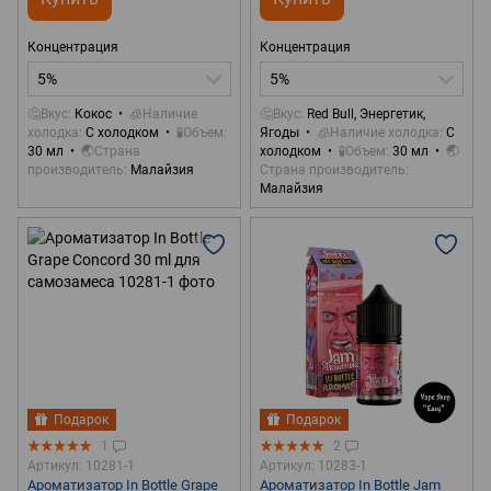
Концентрация
Концентрация
5%
5%
🤔Вкус
Кокос
🧊Наличие
🤔Вкус
Red Bull, Энергетик,
холодка
С холодком
🧪Объем
Ягоды
🧊Наличие холодка
С
30 мл
🌏Страна
холодком
🧪Объем
30 мл
🌏
производитель
Малайзия
Страна производитель
Малайзия
Подарок
Подарок
1
2
Артикул: 10281-1
Артикул: 10283-1
Ароматизатор In Bottle Grape
Ароматизатор In Bottle Jam