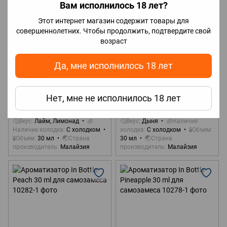
Вам исполнилось 18 лет?
3
1
Артикул: 10274-1
Артикул: 10277-1
Этот интернет магазин содержит товары для
Ароматизатор In Bottle Lime
Ароматизатор In Bottle Melon
совершеннолетних. Чтобы продолжить, подтвердите свой
Lemonade 30 ml для
30 ml для самозамеса
возраст
самозамеса
350 грн
350 грн
Да, мне исполнилось 18 лет
Купить
Купить
Концентрация
Концентрация
Нет, мне не исполнилось 18 лет
5%
5%
🤔Вкус
Лайм, Лимонад
🧊
🤔Вкус
Дыня
🧊Наличие
Наличие холодка
С холодком
холодка
С холодком
🧪Объем
🧪Объем
30 мл
🌏Страна
30 мл
🌏Страна
производитель
Малайзия
производитель
Малайзия