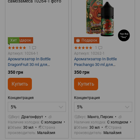
Хит
Подарок
Подарок
1
1
Артикул: 10264-1
Артикул: 10262-1
Ароматизатор In Bottle
Ароматизатор In Bottle
DragonFruit 30 ml для
Peachango 30 ml для
самозамеса
самозамеса
350 грн
350 грн
Купить
Купить
Концентрация
Концентрация
5%
5%
🤔Вкус
Драгонфрут
🧊
🤔Вкус
Манго, Персик
🧊
Наличие холодка
С холодком
Наличие холодка
С холодком
🧪Объем
30 мл
🌏Страна
🧪Объем
30 мл
🌏Страна
производитель
Малайзия
производитель
Малайзия