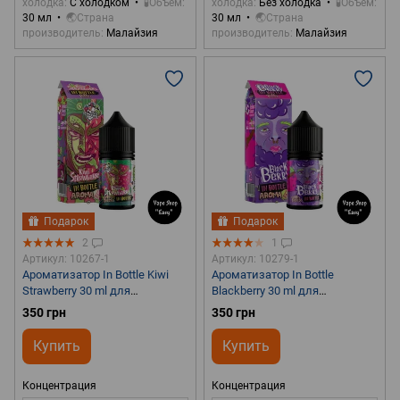
холодка
С холодком
🧪Объем
холодка
Без холодка
🧪Объем
30 мл
🌏Страна
30 мл
🌏Страна
производитель
Малайзия
производитель
Малайзия
Подарок
Подарок
2
1
Артикул: 10267-1
Артикул: 10279-1
Ароматизатор In Bottle Kiwi
Ароматизатор In Bottle
Strawberry 30 ml для
Blackberry 30 ml для
самозамеса
самозамеса
350 грн
350 грн
Купить
Купить
Концентрация
Концентрация