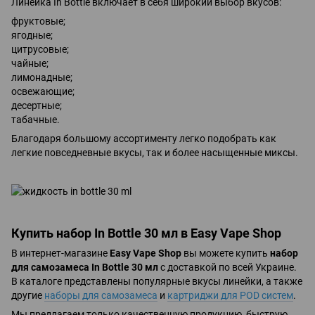
Линейка In Bottle включает в себя широкий выбор вкусов:
фруктовые;
ягодные;
цитрусовые;
чайные;
лимонадные;
освежающие;
десертные;
табачные.
Благодаря большому ассортименту легко подобрать как
легкие повседневные вкусы, так и более насыщенные миксы.
Купить набор In Bottle 30 мл в Easy Vape Shop
В интернет-магазине
Easy Vape Shop
вы можете купить
набор
для самозамеса In Bottle 30 мл
с доставкой по всей Украине.
В каталоге представлены популярные вкусы линейки, а также
другие
наборы для самозамеса
и
картриджи для POD систем
.
Мы предлагаем только качественную продукцию, быструю