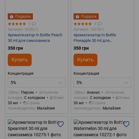
Подарок
Подарок
1
1
Артикул: 10282-1
Артикул: 10278-1
Ароматизатор In Bottle Peach
Ароматизатор In Bottle
30 ml для самозамеса
Pineapple 30 ml для
самозамеса
350 грн
350 грн
Купить
Купить
Концентрация
Концентрация
5%
5%
🤔Вкус
Персик
🧊Наличие
🤔Вкус
Ананас
🧊Наличие
холодка
С холодком
🧪Объем
холодка
С холодком
🧪Объем
30 мл
🌏Страна
30 мл
🌏Страна
производитель
Малайзия
производитель
Малайзия