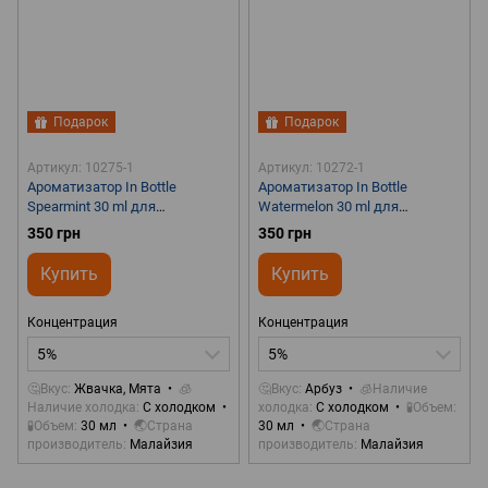
Подарок
Подарок
Артикул: 10275-1
Артикул: 10272-1
Ароматизатор In Bottle
Ароматизатор In Bottle
Spearmint 30 ml для
Watermelon 30 ml для
самозамеса
самозамеса
350 грн
350 грн
Купить
Купить
Концентрация
Концентрация
5%
5%
🤔Вкус
Жвачка, Мята
🧊
🤔Вкус
Арбуз
🧊Наличие
Наличие холодка
С холодком
холодка
С холодком
🧪Объем
🧪Объем
30 мл
🌏Страна
30 мл
🌏Страна
производитель
Малайзия
производитель
Малайзия