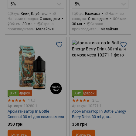
5%
5%
🤔Вкус
Киви, Клубника
🧊
🤔Вкус
Ежевика
🧊Наличие
Наличие холодка
С холодком
холодка
С холодком
🧪Объем
🧪Объем
30 мл
🌏Страна
30 мл
🌏Страна
производитель
Малайзия
производитель
Малайзия
Хит
Подарок
Хит
Подарок
1
2
Артикул: 10280-1
Артикул: 10271-1
Ароматизатор In Bottle
Ароматизатор In Bottle Energy
Coconut 30 ml для самозамеса
Berry Drink 30 ml для
самозамеса
350 грн
350 грн
Купить
Купить