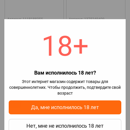
Артикул: 1118188355
Артикул: 1375249409
Ароматизатор TPA Energy
Пропиленгликоль для
Drink (Энергетик) 10 мл
электронных сигарет 200 мл
18+
55 грн
85 грн
Вам исполнилось 18 лет?
Этот интернет магазин содержит товары для
совершеннолетних. Чтобы продолжить, подтвердите свой
возраст
Акция
−31%
Да, мне исполнилось 18 лет
1
Артикул: 04008
Артикул: 04012
Ароматизатор FlavorLab Kiwi
Ароматизатор FlavorLab Mint
Нет, мне не исполнилось 18 лет
(Киви) 10 мл.
(Мята) 10 мл