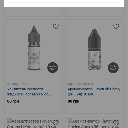
55 грн
80 грн
80 грн
Артикул: 7002
Артикул: 04020
Усилитель крепости
Ароматизатор FlavorLab Cherry
жидкости солевой Nico
(Вишня) 10 мл
Booster 50мг (Никобустер)
80 грн
80 грн