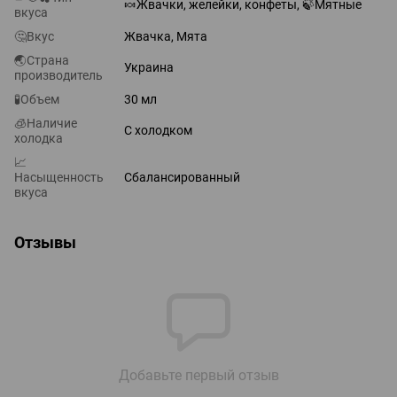
🍬Жвачки, желейки, конфеты, 🍃Мятные
вкуса
🤔Вкус
Жвачка, Мята
🌏Страна
Украина
производитель
🧪Объем
30 мл
🧊Наличие
С холодком
холодка
📈
Насыщенность
Сбалансированный
вкуса
Отзывы
Добавьте первый отзыв