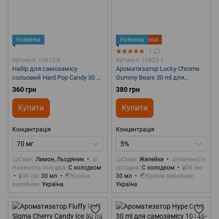
Новинка
Новинка
Подарунок
1
Артикул: 10613-9
Артикул: 10623-1
Набір для самозамісу
Ароматизатор Lucky Chrome
сольовий Hard Pop Candy 30 ml
Gummy Bears 30 ml для
70 mg
самозамісу
360 грн
380 грн
Купити
Купити
Концентрація
Концентрація
70 мг
5%
🤔Смак
Лимон, Льодяник
🧊
🤔Смак
Желейки
🧊Наявність
Наявність холодка
С холодком
холодка
С холодком
🧪Об`єм
🧪Об`єм
30 мл
🌏Країна
30 мл
🌏Країна виробник
виробник
Україна
Україна