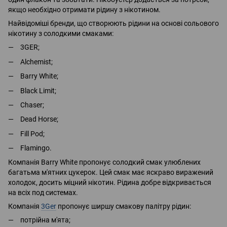
якщо необхідно отримати рідину з нікотином.
Найвідоміші бренди, що створюють рідини на основі сольового
нікотину з солодкими смаками:
3GER;
Alchemist;
Barry White;
Black Limit;
Chaser;
Dead Horse;
Fill Pod;
Flamingo.
Компанія Barry White пропонує солодкий смак улюблених
багатьма м'ятних цукерок. Цей смак має яскраво виражений
холодок, досить міцний нікотин. Рідина добре відкривається
на всіх под системах.
Компанія
3Ger
пропонує ширшу смакову палітру рідин:
потрійна м'ята;