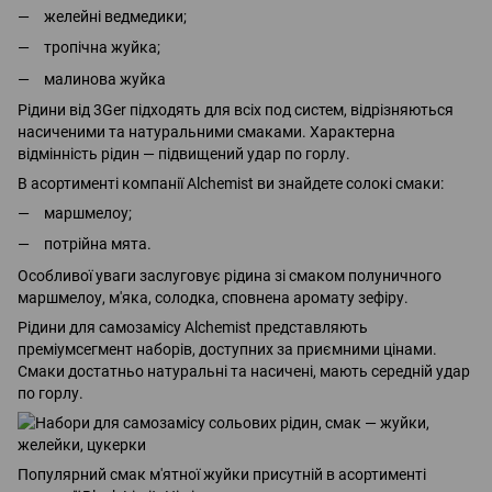
желейні ведмедики;
тропічна жуйка;
малинова жуйка
Рідини від 3Ger підходять для всіх под систем, відрізняються
насиченими та натуральними смаками. Характерна
відмінність рідин — підвищений удар по горлу.
В асортименті компанії Alchemist ви знайдете солокі смаки:
маршмелоу;
потрійна мята.
Особливої уваги заслуговує рідина зі смаком полуничного
маршмелоу, м'яка, солодка, сповнена аромату зефіру.
Рідини для самозамісу Alchemist представляють
преміумсегмент наборів, доступних за приємними цінами.
Смаки достатньо натуральні та насичені, мають середній удар
по горлу.
Популярний смак м'ятної жуйки присутній в асортименті