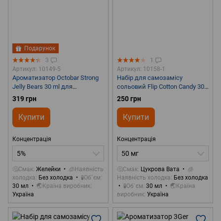
Подарунок
3
1
Артикул: 10149-5
Артикул: 10158-1
Ароматизатор Octobar Strong
Набір для самозамісу
Jelly Bears 30 ml для
сольовий Flip Cotton Candy 30
самозамісу
ml 50 mg
319 грн
250 грн
Купити
Купити
Концентрація
Концентрація
5%
50 мг
🤔Смак
Желейки
🧊Наявність
🤔Смак
Цукрова Вата
🧊
холодка
Без холодка
🧪Об`єм
Наявність холодка
Без холодка
30 мл
🌏Країна виробник
🧪Об`єм
30 мл
🌏Країна
Україна
виробник
Україна