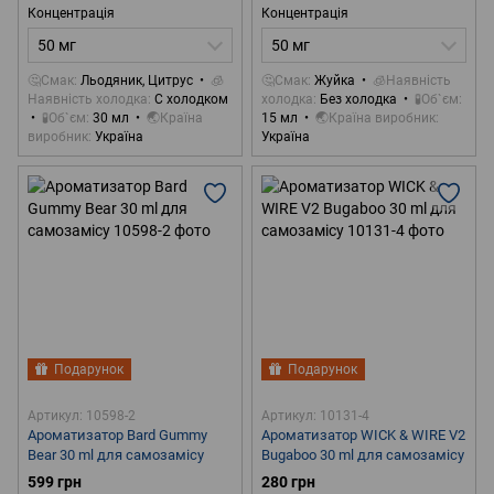
Концентрація
Концентрація
50 мг
50 мг
🤔Смак
Льодяник, Цитрус
🧊
🤔Смак
Жуйка
🧊Наявність
Наявність холодка
С холодком
холодка
Без холодка
🧪Об`єм
🧪Об`єм
30 мл
🌏Країна
15 мл
🌏Країна виробник
виробник
Україна
Україна
Подарунок
Подарунок
Артикул: 10598-2
Артикул: 10131-4
Ароматизатор Bard Gummy
Ароматизатор WICK & WIRE V2
Bear 30 ml для самозамісу
Bugaboo 30 ml для самозамісу
599 грн
280 грн