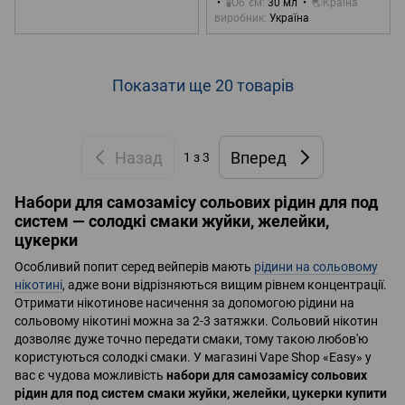
🧪Об`єм
30 мл
🌏Країна
виробник
Україна
Показати ще 20 товарів
Назад
Вперед
1
з 3
Набори для самозамісу сольових рідин для под
систем — солодкі смаки жуйки, желейки,
цукерки
Особливий попит серед вейперів мають
рідини на сольовому
нікотині
, адже вони відрізняються вищим рівнем концентрації.
Отримати нікотинове насичення за допомогою рідини на
сольовому нікотині можна за 2-3 затяжки. Сольовий нікотин
дозволяє дуже точно передати смаки, тому такою любов'ю
користуються солодкі смаки. У магазині Vape Shop «Easy» у
вас є чудова можливість
набори для самозамісу сольових
рідин для под систем смаки жуйки, желейки, цукерки купити