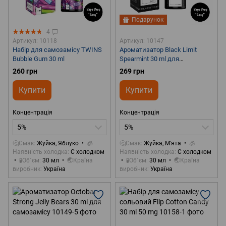
Подарунок
4
Артикул: 10118
Артикул: 10147
Набір для самозамісу TWINS
Ароматизатор Black Limit
Bubble Gum 30 ml
Spearmint 30 ml для
самозамісу
260 грн
269 грн
Купити
Купити
Концентрація
Концентрація
5%
5%
🤔Смак
Жуйка, Яблуко
🧊
🤔Смак
Жуйка, М'ята
🧊
Наявність холодка
С холодком
Наявність холодка
С холодком
🧪Об`єм
30 мл
🌏Країна
🧪Об`єм
30 мл
🌏Країна
виробник
Україна
виробник
Україна