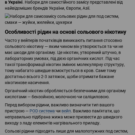
в Україні
. Набори для самостійного замісу представлені від
найвідоміших брендів України, Європи, Азії.
Особливості рідин на основі сольового нікотину
Часто у вейперів початківців виникають питання стосовно
сольового нікотину — яким чином він утворюється та чи не
має шкоди для організму. Це нікотин, утворений штучно, в
лабораторних умовах, під дією органічних кислот. Під час
такої трансформації нікотин змінює молекулярну структуру,
тому набагато швидше всмоктується в кров. Саме тому
достатньо всього 2-3 затяжок, щоби отримати бажане
нікотинове насичення.
Органічний нікотин обробляється безпечними для організму
кислотами — бензойною, молочною чи саліциловою.
Перед вибором рідини, важливо визначити тип вашого
пристрою —
POD система
чи
вейп
. Важливо пам'ятати, що
неправильно підібрана жижа може призвести до швидкого
виходу з ладу елементів нагрівального приладу.
Сольові рідини підходять лише для малопотужних под систем,