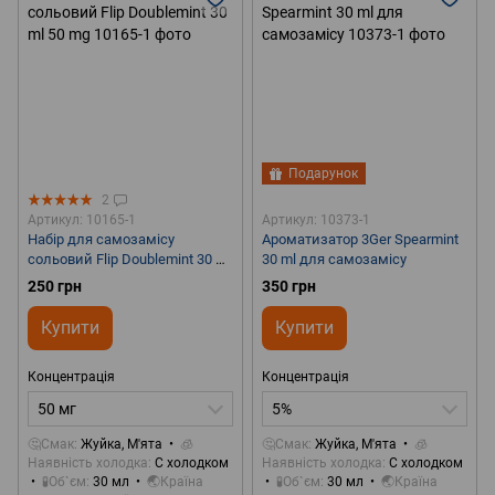
Подарунок
2
Артикул: 10165-1
Артикул: 10373-1
Набір для самозамісу
Ароматизатор 3Ger Spearmint
сольовий Flip Doublemint 30 ml
30 ml для самозамісу
50 mg
250 грн
350 грн
Купити
Купити
Концентрація
Концентрація
50 мг
5%
🤔Смак
Жуйка, М'ята
🧊
🤔Смак
Жуйка, М'ята
🧊
Наявність холодка
С холодком
Наявність холодка
С холодком
🧪Об`єм
30 мл
🌏Країна
🧪Об`єм
30 мл
🌏Країна