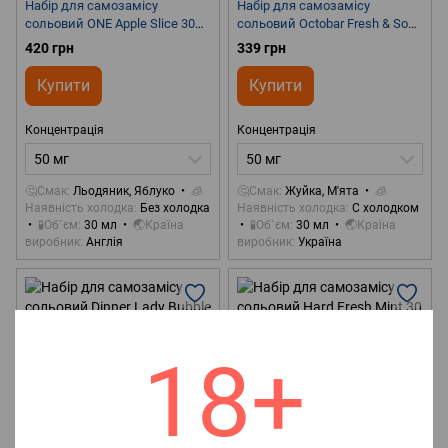
Набір для самозамісу
Набір для самозамісу
сольовий ONE Apple Slice 30
сольовий Octobar Fresh & Sour
ml 50 mg
Orbit 30 ml 50 mg
420 грн
339 грн
Купити
Купити
Концентрація
Концентрація
50 мг
50 мг
🤔Смак
Льодяник, Яблуко
🧊
🤔Смак
Жуйка, М'ята
🧊
Наявність холодка
Без холодка
Наявність холодка
С холодком
🧪Об`єм
30 мл
🌏Країна
🧪Об`єм
30 мл
🌏Країна
виробник
Англія
виробник
Україна
18+