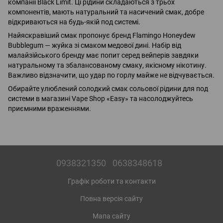
компанії Black Limit. Ці рідини складаються з трьох
компонентів, мають натуральний та насичений смак, добре
відкриваються на будь-якій под системі.
Найяскравіший смак пропонує бренд Flamingo Honeydew
Bubblegum — жуйка зі смаком медової дині. Набір від
малайзійського бренду має попит серед вейперів завдяки
натуральному та збалансованому смаку, якісному нікотину.
Важливо відзначити, що удар по горлу майже не відчувається.
Обирайте улюблений солодкий смак сольової рідини для под
системи в магазині Vape Shop «Easy» та насолоджуйтесь
приємними враженнями.
0938321350
0638348618
Графік роботи та контакти
Повна версія сайту
Мапа сайту