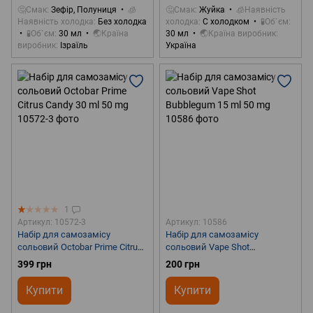
🤔Смак
Зефір, Полуниця
🧊
🤔Смак
Жуйка
🧊Наявність
Наявність холодка
Без холодка
холодка
С холодком
🧪Об`єм
🧪Об`єм
30 мл
🌏Країна
30 мл
🌏Країна виробник
виробник
Ізраїль
Україна
1
Артикул: 10572-3
Артикул: 10586
Набір для самозамісу
Набір для самозамісу
сольовий Octobar Prime Citrus
сольовий Vape Shot
Candy 30 ml 50 mg
Bubblegum 15 ml 50 mg
399 грн
200 грн
Купити
Купити