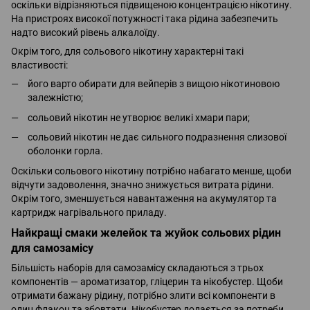
оскільки відрізняються підвищеною концентрацією нікотину.
На пристроях високої потужності така рідина забезпечить
надто високий рівень алкалоїду.
Окрім того, для сольового нікотину характерні такі
властивості:
його варто обирати для вейперів з вищою нікотиновою
залежністю;
сольовий нікотин не утворює великі хмари пари;
сольовий нікотин не дає сильного подразнення слизової
оболонки горла.
Оскільки сольового нікотину потрібно набагато менше, щоби
відчути задоволення, значно знижується витрата рідини.
Окрім того, зменшується навантаження на акумулятор та
картридж нагрівального приладу.
Найкращі смаки желейок та жуйок сольових рідин
для самозамісу
Більшість наборів для самозамісу складаються з трьох
компонентів — ароматизатор, гліцерин та нікобустер. Щоби
отримати бажану рідину, потрібно злити всі компоненти в
один флакон та збовтати. Нікобустер додається за потреби,