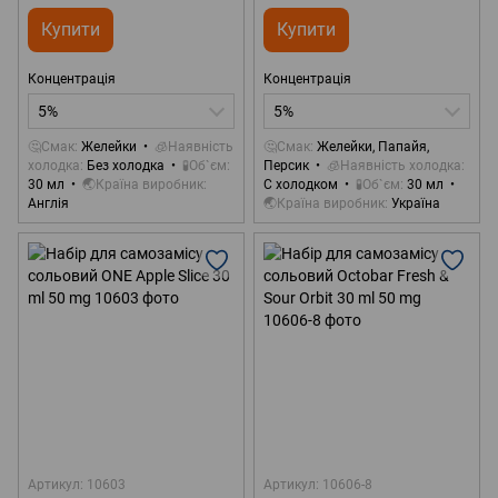
Купити
Купити
Концентрація
Концентрація
5%
5%
🤔Смак
Желейки
🧊Наявність
🤔Смак
Желейки, Папайя,
холодка
Без холодка
🧪Об`єм
Персик
🧊Наявність холодка
30 мл
🌏Країна виробник
С холодком
🧪Об`єм
30 мл
Англія
🌏Країна виробник
Україна
Артикул: 10603
Артикул: 10606-8