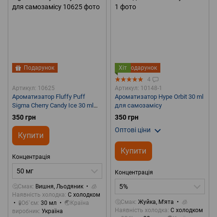
Подарунок
Хіт
Подарунок
4
Артикул: 10625
Артикул: 10148-1
Ароматизатор Fluffy Puff
Ароматизатор Hype Orbit 30 ml
Sigma Cherry Candy Ice 30 ml
для самозамісу
для самозамісу
350 грн
350 грн
Оптові ціни
Купити
Купити
Концентрація
50 мг
Концентрація
5%
🤔Смак
Вишня, Льодяник
🧊
Наявність холодка
С холодком
🤔Смак
Жуйка, М'ята
🧊
🧪Об`єм
30 мл
🌏Країна
Наявність холодка
С холодком
виробник
Україна