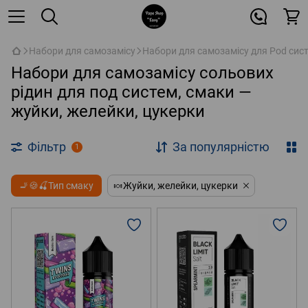
Набори для самозамісу
Набори для самозамісу для Pod сис
Набори для самозамісу сольових
рідин для под систем, смаки —
жуйки, желейки, цукерки
Фільтр
За популярністю
1
🚬🍪🍒Тип смаку
🍬Жуйки, желейки, цукерки