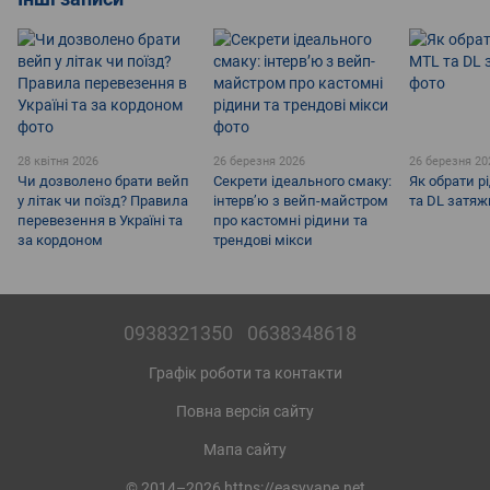
28 квітня 2026
26 березня 2026
26 березня 20
Чи дозволено брати вейп
Секрети ідеального смаку:
Як обрати р
у літак чи поїзд? Правила
інтерв’ю з вейп-майстром
та DL затяж
перевезення в Україні та
про кастомні рідини та
за кордоном
трендові мікси
0938321350
0638348618
Графік роботи та контакти
Повна версія сайту
Мапа сайту
© 2014–2026 https://easyvape.net