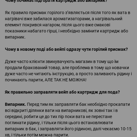
Чому починає підгорати картридж або випарник?
⠀
Як правило присмак горілого з’являється після того як вата в
нагрівачі вже забилася ароматизаторами, а нагрівальний
елемент покрився нагаром, після цього вже смакові
показники набагато гірші, і необхідно замінити картридж або
випарник.
⠀
Чому в новому поді або вейпі одразу чути горілий присмак?
⠀
Дуже часто клієнти звинувачують магазин в тому що їм
продали бракований товар, але проблема в тому що новачки
дуже часто не читають інструкцію, а просто заливають рідину і
починають парити, АЛЕ ТАК НЕ МОЖНА!
⠀
Як правильно заправляти вейп або картридж для пода?
⠀
Випарник.
Перед тим як заправляти бак необхідно прокапати
всі відкриті ділянки вати на випарникові, як зовні так і в
середині, робити це до тих пір поки вата не перестане
поглинати рідину, і тільки після цього встановлювати
випарник в бак, і заправляти його рідиною, далі чекаємо 10-15
хв, і тільки потім можна парити.