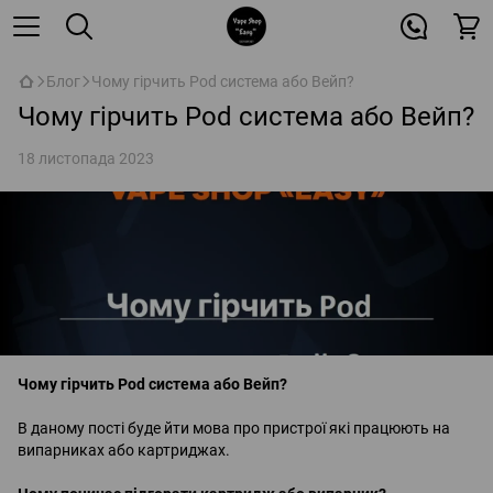
Блог
Чому гірчить Pod система або Вейп?
Чому гірчить Pod система або Вейп?
18 листопада 2023
Чому гірчить Pod система або Вейп?
⠀
В даному пості буде йти мова про пристрої які працюють на
випарниках або картриджах.
⠀