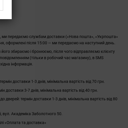
0, ми передаємо службам доставки («Нова пошта», «Укрпошта»
ння, оформлені після 15:00 — ми передаємо на наступний день.
його збираємо і бронюємо, після чого відправляємо клієнту
повідомленням (тільки в робочий час магазину), в SMS
хідна інформація.
рмін доставки 1-3 днів, мінімальна вартість від 70 грн.
 доставки 3-7 днів, мінімальна вартість від 40 грн.
до дверей: термін доставки 1-3 днів, мінімальна вартість від 80
і, вул. Академіка Заболотного 50.
ілі «Оплата та доставка»