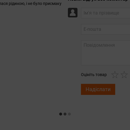
ася рідиною, і не було присмаку
Оцініть товар
Надіслати