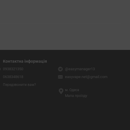
Контактна інформація
0938321350
@easymanager13
0638348618
easyvape.net@gmail.com
Передзвонити вам?
м. Одеса
Мапа проїзду