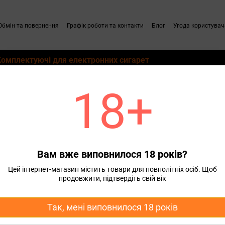
Обмін та повернення
Графік роботи та контакти
Блог
Угода користувач
Комплектуючі для електронних сигарет
18+
od систем
Змінні картриджі для Pod систем Suorin
Картридж Suorin Drop 1.2 О
м Оригінал
Вам вже виповнилося 18 років?
89 грн
110 грн
Цей інтернет-магазин містить товари для повнолітніх осіб. Щоб
продовжити, підтвердіть свій вік
Купити
Так, мені виповнилося 18 років
Характеристики