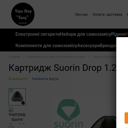
Перейти до основного контенту
Про нас
Оплата і доставка
Електронні сигарети
Набори для самозамісу
Рідини
Компоненти для самозамісу
Аксесуари
Бренди
Головна
Комплектуючі для електронних сигарет
Змінні картриджі для P
Картридж Suorin Drop 1.2 О
В наявності
Написати відгук