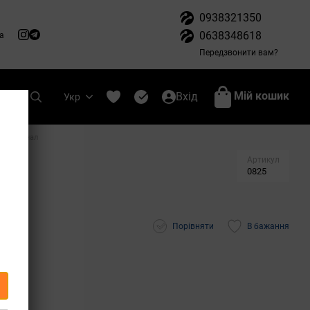
0938321350
0638348618
а
Передзвонити вам?
Мій кошик
Вхід
Укр
м Оригінал
Артикул
0825
Порівняти
В бажання