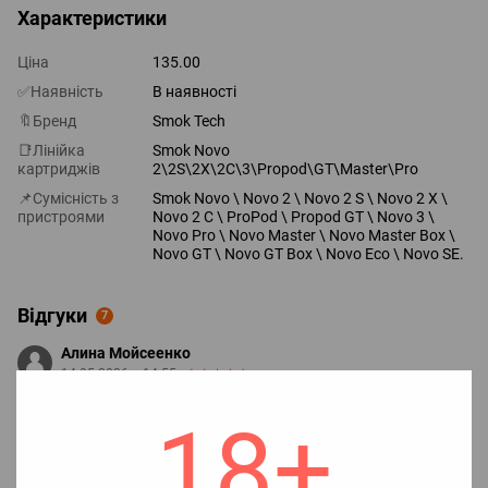
Характеристики
Ціна
135.00
✅Наявність
В наявності
🔖Бренд
Smok Tech
📑Лінійка
Smok Novo
картриджів
2\2S\2X\2C\3\Propod\GT\Master\Pro
📌Сумісність з
Smok Novo \ Novo 2 \ Novo 2 S \ Novo 2 X \
пристроями
Novo 2 С \ ProPod \ Propod GT \ Novo 3 \
Novo Pro \ Novo Master \ Novo Master Box \
Novo GT \ Novo GT Box \ Novo Eco \ Novo SE.
Відгуки
7
Алина Мойсеенко
14.05.2026 в 14:55
Дуже швидка доставка, менш ніж за добу я отримала своє
18+
замовлення, дякую☺️
Відповісти
Администратор Vape Shop "Easy"