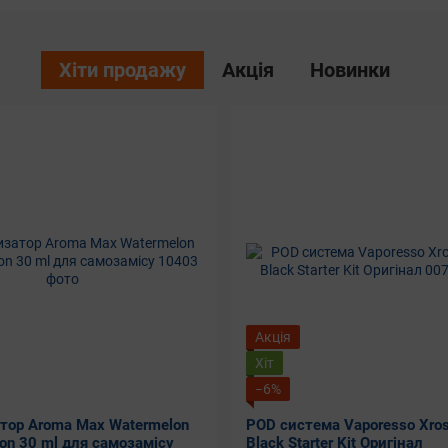
Хіти продажу
Акція
Новинки
Акція
Хіт
−6%
тор Aroma Max Watermelon
POD система Vaporesso Xro
on 30 ml для самозамісу
Black Starter Kit Оригінал