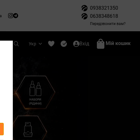
0938321350
0638348618
а
Передзвонити вам?
Мій кошик
Вхід
Укр