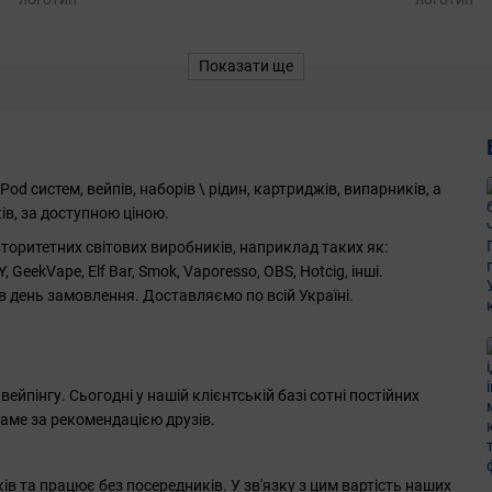
Показати ще
d систем, вейпів, наборів \ рідин, картриджів, випарників, а
ів, за доступною ціною.
вторитетних світових виробників, наприклад таких як:
, GeekVape, Elf Bar, Smok, Vaporesso, OBS, Hotcig, інші.
в день замовлення. Доставляємо по всій Україні.
ейпінгу. Сьогодні у нашій клієнтській базі сотні постійних
саме за рекомендацією друзів.
в та працює без посередників. У зв'язку з цим вартість наших