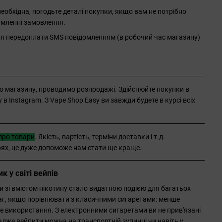
обхідна, погодьте деталі покупки, якщо вам не потрібно
рмленні замовлення.
ля передоплати SMS повідомленням (в робочий час магазину)
о магазину, проводимо розпродажі. Здійснюйте покупки в
в Instagram. З Vape Shop Easy ви завжди будете в курсі всіх
про товари
. Якість, вартість, терміни доставки і т.д.
рях, це дуже допоможе нам стати ще краще.
 у світі вейпів
 зі вмістом нікотину стало видатною подією для багатьох
ваг, якщо порівнювати з класичними сигаретами: менше
ше використання. З електронними сигаретами ви не прив'язані
 адже вейпити можна на транспортній зупинці чи навіть у