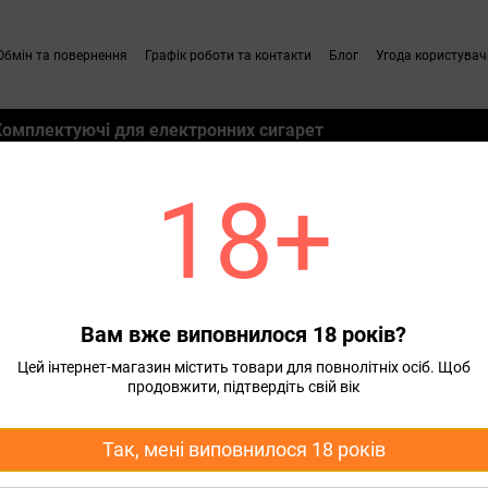
Обмін та повернення
Графік роботи та контакти
Блог
Угода користувач
Комплектуючі для електронних сигарет
18+
Вам вже виповнилося 18 років?
Цей інтернет-магазин містить товари для повнолітніх осіб. Щоб
продовжити, підтвердіть свій вік
Так, мені виповнилося 18 років