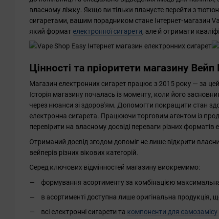
власному ліжку. Якщо ви тільки плануєте перейти з тютю
сигаретами, вашим порадником стане Інтернет-магазин Vap
який формат
електронної сигарети
, але й отримати квалі
Цінності та пріоритети магазину Вейп
Магазин електронних сигарет працює з 2015 року — за цей
Історія магазину почалась із моменту, коли його засновни
через нюанси зі здоров'ям. Допомогти покращити стан зд
електронна сигарета. Працюючи торговим агентом із прод
перевірити на власному досвіді переваги різних форматів 
Отриманий досвід згодом допоміг не лише відкрити власни
вейперів різних вікових категорій.
Серед ключових відмінностей магазину виокремимо:
формування асортименту за комбінацією максимальна я
в асортименті доступна лише оригінальна продукція, що
всі електронні сигарети та
компоненти для самозамісу