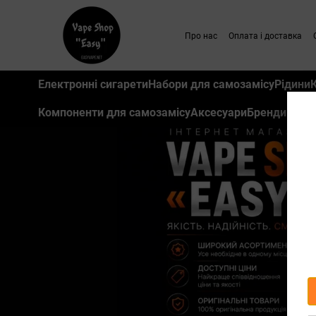
Перейти до основного контенту
Про нас
Оплата і доставка
Електронні сигарети
Набори для самозамісу
Рідини
Компоненти для самозамісу
Аксесуари
Бренди