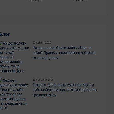
Блог
28 квітня 2026
Чи дозволено брати вейп у літак чи
поїзд? Правила перевезення в Україні
та за кордоном
Всі бренди
26 березня 2026
Секрети ідеального смаку: інтерв’ю з
вейп-майстром про кастомні рідини та
трендові мікси