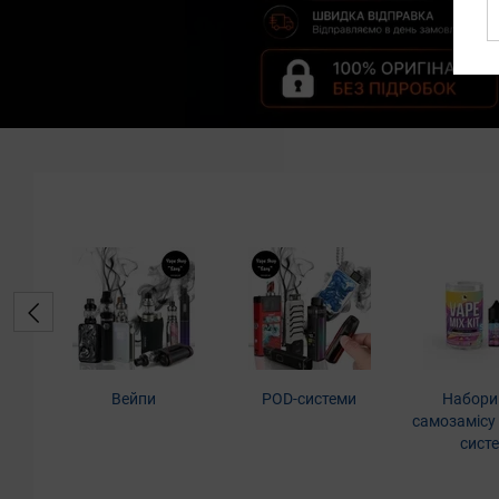
Вейпи
POD-системи
Набори
самозамісу
сист