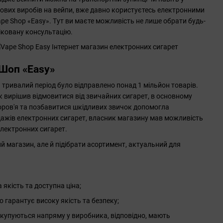
нових виробів на вейпи, вже давно користуєтесь електронними
e Shop «Easy». Тут ви маєте можливість не лише обрати будь-
фіковану консультацію.
 Шоп «Easy»
 тривалий період було відправлено понад 1 мільйон товарів.
к вирішив відмовитися від звичайних сигарет, в основному
оров'я та позбавитися шкідливих звичок допомогла
ажів електронних сигарет, власник магазину мав можливість
електронних сигарет.
й магазин, але й підібрати асортимент, актуальний для
кість та доступна ціна;
 гарантує високу якість та безпеку;
купуються напряму у виробника, відповідно, мають