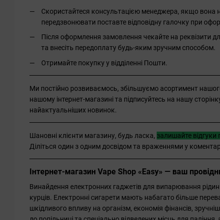
Скористайтеся консультацією менеджера, якщо вона не
передзвонювати поставте відповідну галочку при офо
Після оформлення замовлення чекайте на реквізити д
та внесіть передоплату будь-яким зручним способом.
Отримайте покупку у відділенні Пошти.
Ми постійно розвиваємось, збільшуємо асортимент нашог
нашому інтернет-магазині та підписуйтесь на нашу сторінку 
найактуальніших новинок.
Шановні клієнти магазину, будь ласка,
залишайте відгуки 
Діліться один з одним досвідом та враженнями у комента
Інтернет-магазин Vape Shop «Easy» — ваш провідник
Винайдення електронних гаджетів для випарювання рідини
курців. Електронні сигарети мають набагато більше пере
шкідливого впливу на організм, економія фінансів, зручні
до попільниці та спеціально відведених місць для паління,