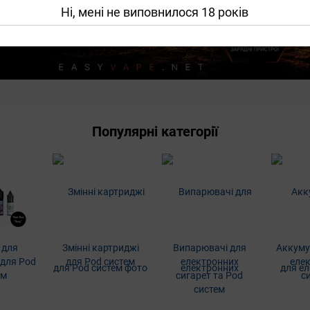
Ні, мені не виповнилося 18 років
Популярні категорії
 для
Змінні картриджі
Випарювачі для
Аккуму
 для Pod
для Pod систем
електронних
еле
ем
сигарет та Pod
с
систем