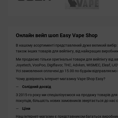
Онлайн вейп шоп Easy Vape Shop
В нашому асортименті представлений дуже великий вибір: Po
також інших товарів для вейпінгу, від найкращих виробник
Ми продаємо тільки оригінальні товари для вейпінгу від а
Joyetech, VooPoo, Digiflavor, THC, Advken, WISMEC, Eleaf, IJOY
Усі замовлення оплачені до 15.00 по буднім відправляємо 
Чому довіряють інтернет-магазину Vape Shop Easy?
Солідний досвід
З 2015-го року ми спеціалізуємося на продажу товарів для в
покупців, більшість нових замовників звертається до нас 
Ціни
Наш інтернет-магазин є представником багатьох виробникі