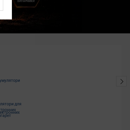
лятори для
ктронних
игарет