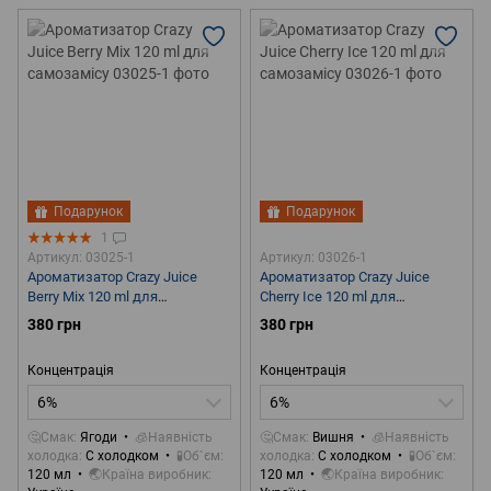
Подарунок
Подарунок
1
Артикул: 03025-1
Артикул: 03026-1
Ароматизатор Crazy Juice
Ароматизатор Crazy Juice
Berry Mix 120 ml для
Cherry Ice 120 ml для
самозамісу
самозамісу
380 грн
380 грн
Концентрація
Концентрація
6%
6%
🤔Смак
Ягоди
🧊Наявність
🤔Смак
Вишня
🧊Наявність
холодка
С холодком
🧪Об`єм
холодка
С холодком
🧪Об`єм
120 мл
🌏Країна виробник
120 мл
🌏Країна виробник