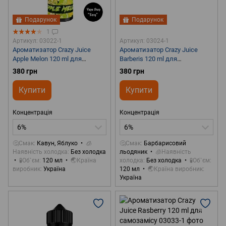
Подарунок
Подарунок
1
Артикул: 03022-1
Артикул: 03024-1
Ароматизатор Crazy Juice
Ароматизатор Crazy Juice
Apple Melon 120 ml для
Barberis 120 ml для
самозамісу
самозамісу
380 грн
380 грн
Купити
Купити
Концентрація
Концентрація
6%
6%
🤔Смак
Кавун, Яблуко
🧊
🤔Смак
Барбарисовий
Наявність холодка
Без холодка
льодяник
🧊Наявність
🧪Об`єм
120 мл
🌏Країна
холодка
Без холодка
🧪Об`єм
виробник
Україна
120 мл
🌏Країна виробник
Україна