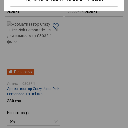
холодка
С холодком
🧪Об`єм
Наявність холодка
С холодком
120 мл
🌏Країна виробник
🧪Об`єм
120 мл
🌏Країна
Україна
виробник
Україна
Подарунок
Артикул: 03032-1
Ароматизатор Crazy Juice Pink
Lemonade 120 ml для
самозамісу
380 грн
Концентрація
6%