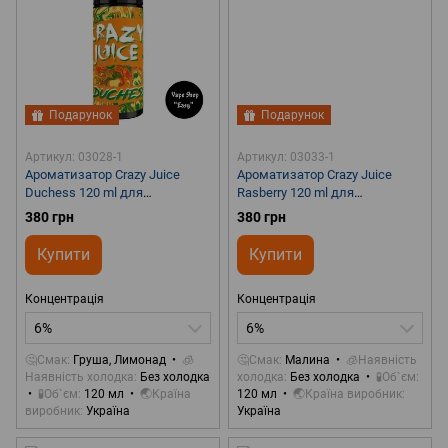
Подарунок
Подарунок
Артикул: 03028-1
Артикул: 03033-1
Ароматизатор Crazy Juice
Ароматизатор Crazy Juice
Duchess 120 ml для
Rasberry 120 ml для
самозамісу
самозамісу
380 грн
380 грн
Купити
Купити
Концентрація
Концентрація
6%
6%
🤔Смак
Груша, Лимонад
🧊
🤔Смак
Малина
🧊Наявність
Наявність холодка
Без холодка
холодка
Без холодка
🧪Об`єм
🧪Об`єм
120 мл
🌏Країна
120 мл
🌏Країна виробник
виробник
Україна
Україна