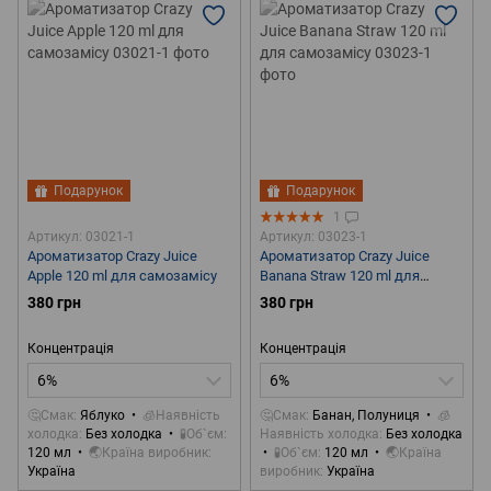
Подарунок
Подарунок
1
Артикул: 03021-1
Артикул: 03023-1
Ароматизатор Crazy Juice
Ароматизатор Crazy Juice
Apple 120 ml для самозамісу
Banana Straw 120 ml для
самозамісу
380 грн
380 грн
Концентрація
Концентрація
6%
6%
🤔Смак
Яблуко
🧊Наявність
🤔Смак
Банан, Полуниця
🧊
холодка
Без холодка
🧪Об`єм
Наявність холодка
Без холодка
120 мл
🌏Країна виробник
🧪Об`єм
120 мл
🌏Країна
Україна
виробник
Україна