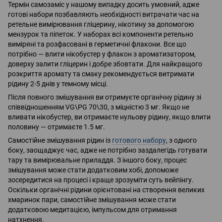
Термін самозаміс у нашому випадку досить умовний, адже
готові набори позбавляють необхідності витрачати час на
ретельне вимірювання гліцерину, нікотину за допомогою
мензурок та піпеток. У наборах всі компоненти ретельно
виміряні та розфасовані в герметичні флакони. Все що
потрібно — влити нікобустер у флакон з ароматизатором,
доверху залити гліцерин і добре збовтати. Для найкращого
розкриття аромату та смаку рекомендується витримати
рідину 2-5 днів у темному місці.
Після повного змішування ви отримуєте органічну рідину зі
співвідношенням VG\PG 70\30, з міцністю 3 мг. Якщо не
вливати нікобустер, ви отримаєте нульову рідину, якщо влити
половину — отримаєте 1.5 мг.
Самостійне змішування рідин із
готового набору
, з одного
боку, заощаджує час, адже не потрібно заздалегідь готувати
тару та вимірювальне приладдя. З іншого боку, процес
змішування може стати додатковим хобі, допоможе
зосередитися на процесі і краще зрозуміти суть вейпінгу.
Оскільки органічні рідини орієнтовані на створення великих
хмаринок пари, самостійне змішування може стати
додатковою медитацією, імпульсом для отримання
натхнення.