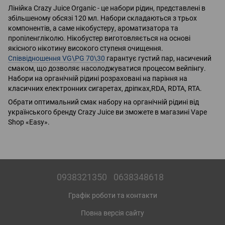
Лінійка Crazy Juice Organic - це набори рідин, представлені в
збільшеному обсязі 120 мл. Набори складаються з трьох
компонентів, а саме нікобустеру, ароматизатора та
пропіленгліколю. Нікобустер виготовляється на основі
якісного нікотину високого ступеня очищення.
Співвідношення VG\PG 70\30
гарантує густий пар, насичений
смаком, що дозволяє насолоджуватися процесом вейпінгу.
Набори на органічній рідині розраховані на паріння на
класичних електронних сигаретах, дріпках,RDA, RDTA, RTA.
Обрати оптимальний смак набору на органічній рідині від
українського бренду Crazy Juice ви зможете в магазині Vape
Shop «Easy».
0938321350
0638348618
Графік роботи та контакти
Повна версія сайту