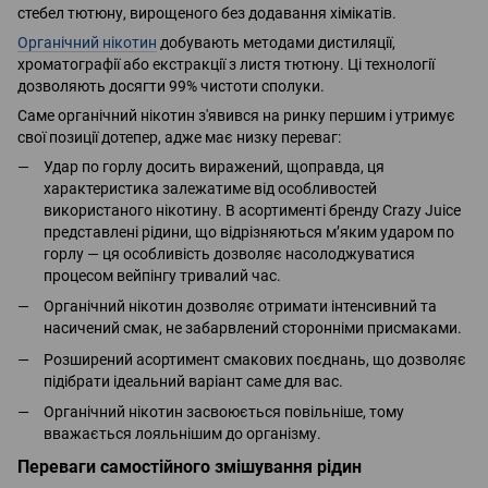
стебел тютюну, вирощеного без додавання хімікатів.
Органічний нікотин
добувають методами дистиляції,
хроматографії або екстракції з листя тютюну. Ці технології
дозволяють досягти 99% чистоти сполуки.
Саме органічний нікотин з'явився на ринку першим і утримує
свої позиції дотепер, адже має низку переваг:
Удар по горлу досить виражений, щоправда, ця
характеристика залежатиме від особливостей
використаного нікотину. В асортименті бренду Crazy Juice
представлені рідини, що відрізняються м’яким ударом по
горлу — ця особливість дозволяє насолоджуватися
процесом вейпінгу тривалий час.
Органічний нікотин дозволяє отримати інтенсивний та
насичений смак, не забарвлений сторонніми присмаками.
Розширений асортимент смакових поєднань, що дозволяє
підібрати ідеальний варіант саме для вас.
Органічний нікотин засвоюється повільніше, тому
вважається лояльнішим до організму.
Переваги самостійного змішування рідин