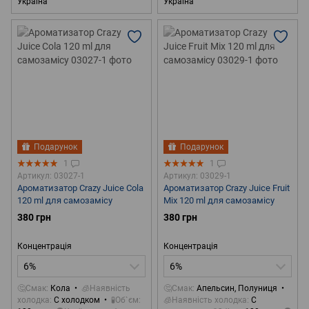
Україна
Україна
Подарунок
Подарунок
1
1
Артикул: 03027-1
Артикул: 03029-1
Ароматизатор Crazy Juice Cola
Ароматизатор Crazy Juice Fruit
120 ml для самозамісу
Mix 120 ml для самозамісу
380 грн
380 грн
Концентрація
Концентрація
6%
6%
🤔Смак
Кола
🧊Наявність
🤔Смак
Апельсин, Полуниця
холодка
С холодком
🧪Об`єм
🧊Наявність холодка
С