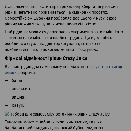
Досліджено, що нікотин при тривалому зберіганні у готовій
рідині, негативно позначається на смакових якостях.
Самостійне змішування позбавляє вас цього мінусу, адже
рідини можна замішувати невеликою кількістю.
Набір для самозамісу дозволяє експериментувати з міцністю
— створювати міцніші чи слабкіші рідини. Ця відмінність
особливо актуальна для користувачів, котрі хочуть
позбавитися нікотинової залежності. Поступово
Фірмові відмінності рідин Crazy Juice
В лінійці рідин для самозамісу переважають
фруктові та ягідні
смаки
, зокрема:
банан;
апельсин,
вишня,
кавун.
Також ви можете вибрати екзотичні смаки, такі як
барбарисовий льодяник, солодкий бубль гум, кола.