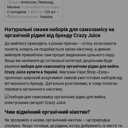
🤔Смак
Апельсин, Лимонад,
Малина
🧊Наявність холодка
С холодком
🧪Об`єм
120 мл
🌏Країна виробник
Україна
Натуральні смаки наборів для самозамісу на
органічній рідині від бренду Crazy Juice
До вейпінгу приходять з різних причин — хтось хоче кинути
палити, комусь не подобається запах нікотину, а деяких
вейперів приваблює сам процес видихання щільного пару.
Якщо ви належите до останньої категорії, доцільним буде
рішення
набори для самозамісу органічних рідин для вейпа
Crazy Juice купити в Україні
. Магазин Vape Shop «Easy»
пропонує широкий асортимент смаків уже готових наборів від
вітчизняного бренду. Детально розглянемо, в чому полягає
перевага органічного нікотину.
Чим відмінний органічний нікотин?
Як зрозуміло з назви, органічний нікотин — це природна
сполука. Якщо точніше, це рідина, котру добувають із листя та