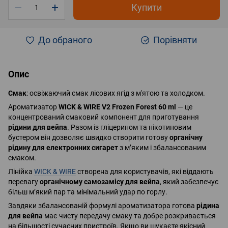
Купити
До обраного
Порівняти
Опис
Смак
: освіжаючий смак лісових ягід з м'ятою та холодком.
Ароматизатор
WICK & WIRE V2 Frozen Forest 60 ml
— це
концентрований смаковий компонент для приготування
рідини для вейпа
. Разом із гліцерином та нікотиновим
бустером він дозволяє швидко створити готову
органічну
рідину для електронних сигарет
з м’яким і збалансованим
смаком.
Лінійка
WICK & WIRE
створена для користувачів, які віддають
перевагу
органічному самозамісу для вейпа
, який забезпечує
більш м’який пар та мінімальний удар по горлу.
Завдяки збалансованій формулі ароматизатора готова
рідина
для вейпа
має чисту передачу смаку та добре розкривається
на більшості сучасних пристроїв. Якщо ви шукаєте якісний