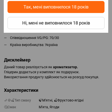
Так, мені виповнилося 18 років
Характеристики готової рідини
Обʼєм: 60 ml
Ні, мені не виповнилося 18 років
Тип продукту: ароматизатор
Формат: концентрат для приготування рідини
Співвідношення VG/PG: 70/30
Країна виробництва: Україна
Дисклеймер
Даний товар реалізується як
ароматизатор.
Гліцерин додається у комплект як подарунок.
Використання продукту здійснюється на розсуд покупця.
Характеристики
🚬🍪🍒Тип смаку
🍃М'ятні, 🍒Фруктово-ягідні
🤔Смак
М'ята, Ягоди