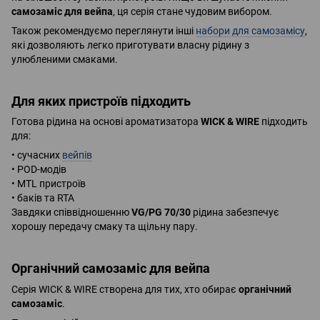
самозаміс для вейпа
, ця серія стане чудовим вибором.
Також рекомендуємо переглянути інші
набори для самозамісу
,
які дозволяють легко приготувати власну рідину з
улюбленими смаками.
Для яких пристроїв підходить
Готова рідина на основі ароматизатора
WICK & WIRE
підходить
для:
• сучасних
вейпів
• POD-модів
• MTL пристроїв
• баків та RTA
Завдяки співвідношенню
VG/PG 70/30
рідина забезпечує
хорошу передачу смаку та щільну пару.
Органічний самозаміс для вейпа
Серія WICK & WIRE створена для тих, хто обирає
органічний
самозаміс
.