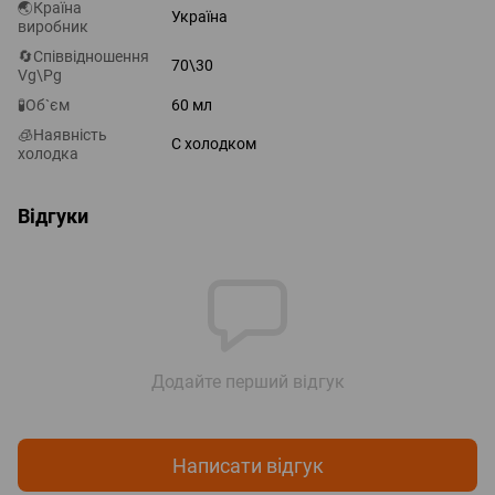
🌏Країна
Україна
виробник
🔄Співвідношення
70\30
Vg\Pg
🧪Об`єм
60 мл
🧊Наявність
С холодком
холодка
Відгуки
Додайте перший відгук
Написати відгук