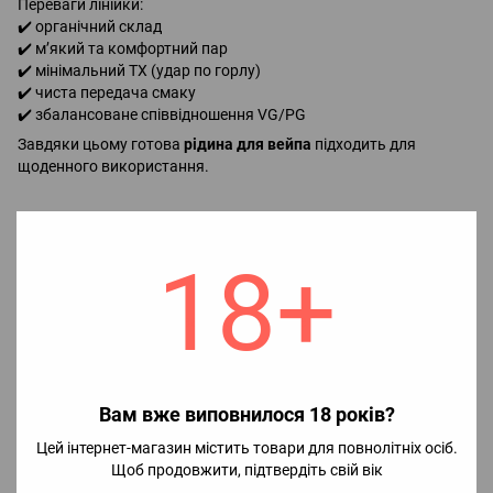
Переваги лінійки:
✔️ органічний склад
✔️ м’який та комфортний пар
✔️ мінімальний ТХ (удар по горлу)
✔️ чиста передача смаку
✔️ збалансоване співвідношення VG/PG
Завдяки цьому готова
рідина для вейпа
підходить для
щоденного використання.
Як змішати рідину
18+
Приготування займає менше хвилини.
Інструкція:
1️⃣ У флакон з ароматизатором додайте
бустер (за потреби).
2️⃣ Долийте
гліцерин до повного об’єму флакону.
3️⃣ Добре збовтайте суміш протягом 20–30 секунд.
Після змішування рідина готова до використання.
Вам вже виповнилося 18 років?
Для максимально насиченого смаку рекомендується
дати
рідині настоятися 2–5 днів
, але використовувати її можна
Цей інтернет-магазин містить товари для повнолітніх осіб.
одразу.
Щоб продовжити, підтвердіть свій вік