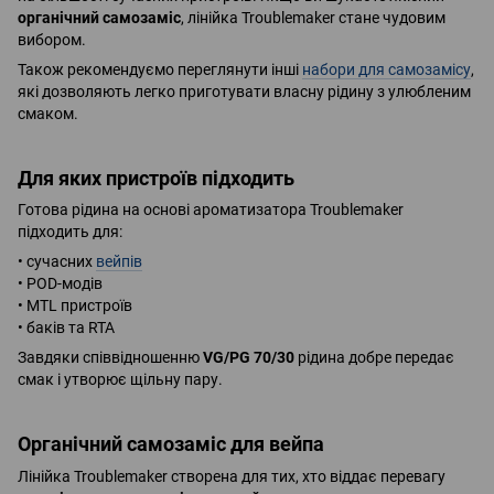
органічний самозаміс
, лінійка Troublemaker стане чудовим
вибором.
Також рекомендуємо переглянути інші
набори для самозамісу
,
які дозволяють легко приготувати власну рідину з улюбленим
смаком.
Для яких пристроїв підходить
Готова рідина на основі ароматизатора Troublemaker
підходить для:
• сучасних
вейпів
• POD-модів
• MTL пристроїв
• баків та RTA
Завдяки співвідношенню
VG/PG 70/30
рідина добре передає
смак і утворює щільну пару.
Органічний самозаміс для вейпа
Лінійка Troublemaker створена для тих, хто віддає перевагу