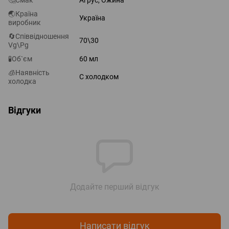
🤔Смак
Аґрус, Ожина
🌏Країна
Україна
виробник
🔄Співвідношення
70\30
Vg\Pg
🧪Об`єм
60 мл
🧊Наявність
С холодком
холодка
Відгуки
Додайте перший відгук
Написати відгук