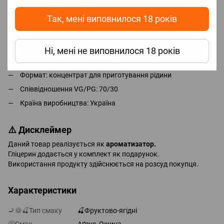
одразу.
Так, мені виповнилося 18 років
Характеристики готової рідини
Обʼєм: 60 ml
Ні, мені не виповнилося 18 років
Тип продукту: ароматизатор
Формат: концентрат для приготування рідини
Співвідношення VG/PG: 70/30
Країна виробництва: Україна
⚠️ Дисклеймер
Даний товар реалізується як
ароматизатор.
Гліцерин додається у комплект як подарунок.
Використання продукту здійснюється на розсуд покупця.
Характеристики
🚬🍪🍒Тип смаку
🍒Фруктово-ягідні