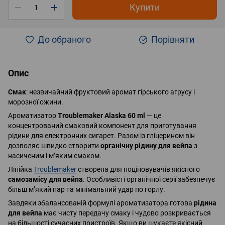
Купити
До обраного
Порівняти
Опис
Смак
: незвичайний фруктовий аромат гірського агрусу і
морозної ожини.
Ароматизатор
Troublemaker Alaska 60 ml
— це
концентрований смаковий компонент для приготування
рідини для електронних сигарет. Разом із гліцерином він
дозволяє швидко створити
органічну рідину для вейпа
з
насиченим і м’яким смаком.
Лінійка
Troublemaker
створена для поціновувачів якісного
самозамісу для вейпа
. Особливісті органічної серії забезпечує
більш м’який пар та мінімальний удар по горлу.
Завдяки збалансованій формулі ароматизатора готова
рідина
для вейпа
має чисту передачу смаку і чудово розкривається
на більшості сучасних пристроїв. Якщо ви шукаєте якісний