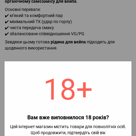
органічному самозамісу для вейпа
.
Основні переваги:
✔️ м’який та комфортний пар
✔️ мінімальний ТХ (удар по горлу)
✔️ чиста передача смаку
✔️ збалансоване співвідношення VG/PG
Завдяки цьому готова
рідина для вейпа
підходить для
щоденного використання.
Як змішати рідину
Приготування займає менше хвилини.
18+
Інструкція:
1️⃣ У флакон з ароматизатором додайте нікотиновий бустер (
за
потреби
).
2️⃣ Долийте
гліцерин до повного об’єму флакону.
3️⃣ Добре збовтайте суміш протягом 20–30 секунд.
Вам вже виповнилося 18 років?
Після змішування рідина готова до використання.
Для максимально насиченого смаку рекомендується
дати
Цей інтернет-магазин містить товари для повнолітніх осіб.
рідині настоятися 2–5 дні
в, але використовувати її можна
Щоб продовжити, підтвердіть свій вік