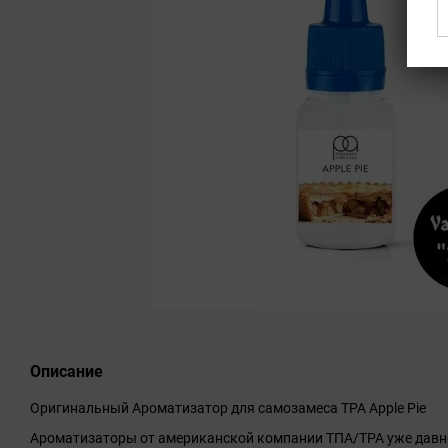
Описание
Оригинальный Ароматизатор для самозамеса TPA Apple Pie
Ароматизаторы от американской компании ТПА/TPA уже давн