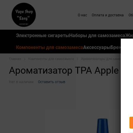
Перейти к основному контенту
О нас
Оплата и доставка
Об
Электронные сигареты
Наборы для самозамеса
Жи
Компоненты для самозамеса
Аксессуары
Бренды
Главная
Компоненты для самозамеса
Ароматизаторы для самозамеса
Ароматизатор TPA Apple Pi
Нет в наличии
Оставить отзыв