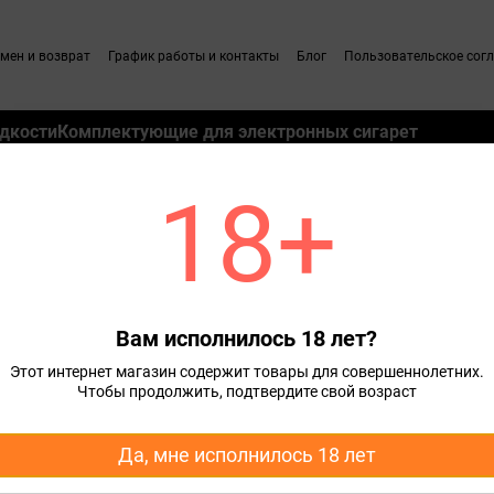
мен и возврат
График работы и контакты
Блог
Пользовательское сог
дкости
Комплектующие для электронных сигарет
18+
Ароматизаторы The Perfumer`s Apprentice
Ароматизатор TPA Apple Pie (Яблоч
e (Яблочный пирог) 10 мл
Вам исполнилось 18 лет?
55 грн
Этот интернет магазин содержит товары для совершеннолетних.
Чтобы продолжить, подтвердите свой возраст
Сообщить, когда появи
Да, мне исполнилось 18 лет
Доставка
Оплата