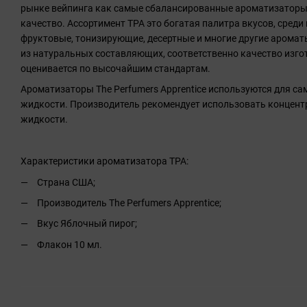
рынке вейпинга как самые сбалансированные ароматизаторы
качество. Ассортимент TPA это богатая палитра вкусов, сред
фруктовые, тонизирующие, десертные и многие другие арома
из натуральных составляющих, соответственно качество изг
оценивается по высочайшим стандартам.
Ароматизаторы The Perfumers Apprentice используются для с
жидкости. Производитель рекомендует использовать концентр
жидкости.
Характеристики ароматизатора TPA:
Страна США;
Производитель The Perfumers Apprentice;
Вкус Яблочный пирог;
Флакон 10 мл.