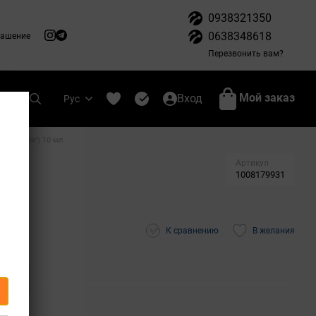
0938321350
0638348618
лашение
Перезвонить вам?
Мой заказ
Вход
Рус
ный пирог) 10 мл
Артикул
1008179931
К сравнению
В желания
тся