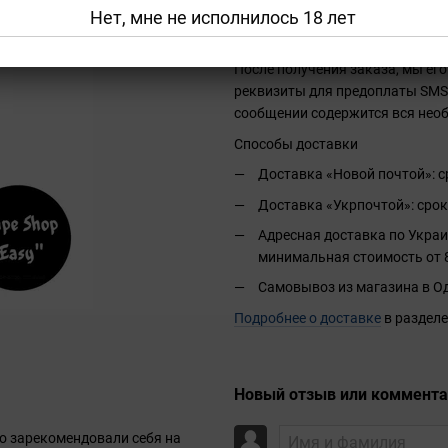
Нет, мне не исполнилось 18 лет
Заказы, оформленные до 15:00,
другие) в тот же день. Заказы,
После получения заказа, мы его
реквизиты для предоплаты SMS 
сообщении содержится вся нео
Способы доставки
Доставка «Новой почтой»: ср
Доставка «Укрпочтой»: срок
Адресная доставка по Украи
минимальная стоимость от 8
Самовывоз из магазина в Од
Подробнее о доставке
в разделе
Новый отзыв или коммент
о зарекомендовали себя на