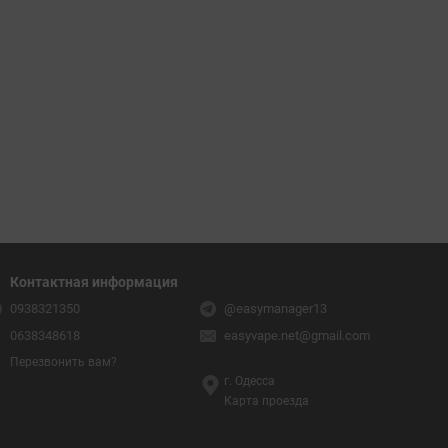
Контактная информация
0938321350
@easymanager13
0638348618
easyvape.net@gmail.com
Перезвонить вам?
г. Одесса
Карта проезда