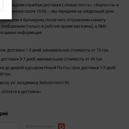
 мы передаем службам доставки («Новая почта», «Укрпочта» и
 оформленные после 15:00 — мы передаем на следующий день.
 собираем и бронируем, после чего отправляем клиенту
сообщением (только в рабочее время магазина), в SMS
бходимая информация.
ок доставки 1-3 дней, минимальная стоимость от 70 грн.
 доставки 3-7 дней, минимальная стоимость от 40 грн.
не до дверей курьером Новой Почты: срок доставки 1-3 дней,
0 грн.
ессе, ул. Академика Заболотного 50.
 «Оплата и доставка»
арий
Войти с помощью