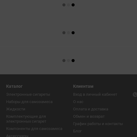
Каталог
Клиентам
Электронные сигареты
Вход в личный кабинет
Наборы для самозамеса
О нас
Жидкости
Оплата и доставка
Комплектующие для
Обмен и возврат
электронных сигарет
График работы и контакты
Компоненты для самозамеса
Блог
Аксессуары