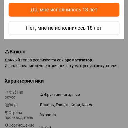
Объем: 60 ml
Да, мне исполнилось 18 лет
Тип продукта: ароматизатор
Формат: органический самозамес
Нет, мне не исполнилось 18 лет
Назначение: для приготовления жидкостей, блюд,
напитков и других пищевых изделий.
⚠️Важно
Данный товар реализуется как
ароматизатор.
Использование осуществляется по усмотрению покупателя.
Характеристики
🚬🍪🍒Тип
🍒Фруктово-ягодные
вкуса
🤔Вкус
Ваниль, Гранат, Киви, Кокос
🌏Страна
Украина
производитель
🔄Соотношение
70\30