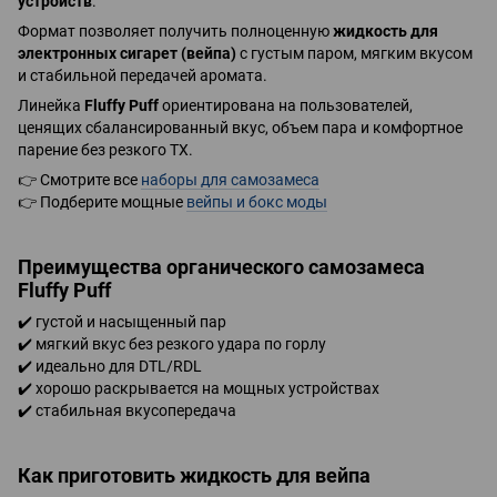
устройств
.
Формат позволяет получить полноценную
жидкость для
электронных сигарет (вейпа)
с густым паром, мягким вкусом
и стабильной передачей аромата.
Линейка
Fluffy Puff
ориентирована на пользователей,
ценящих сбалансированный вкус, объем пара и комфортное
парение без резкого ТХ.
👉 Смотрите все
наборы для самозамеса
👉 Подберите мощные
вейпы и бокс моды
Преимущества органического самозамеса
Fluffy Puff
✔️ густой и насыщенный пар
✔️ мягкий вкус без резкого удара по горлу
✔️ идеально для DTL/RDL
✔️ хорошо раскрывается на мощных устройствах
✔️ стабильная вкусопередача
Как приготовить жидкость для вейпа