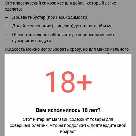
Это классический самозамес для вейпа, который легко
сделать:
Добавьте бустер (при необходимости)
Долейте основание (глицерин) до полного объема
Очень тщательно взболтайте до появления мелких
пузырьков воздуха
Жидкость можно использовать сразу, но для максимального
раскрытия вкуса рекомендуется настоять до 2 дней.
18+
Для каких устройств подходит
Готовая
органическая жидкость для вейпа
подходит для:
• классических вейпов
• бокс модов
• баков (RTA, RDTA)
• дропок (RDA)
Вам исполнилось 18 лет?
❗️ Не рекомендуется для POD систем
Этот интернет магазин содержит товары для
совершеннолетних. Чтобы продолжить, подтвердите свой
возраст
Характеристики