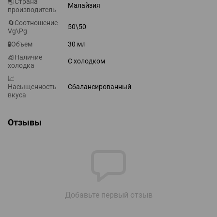
🌏Страна
Малайзия
производитель
🔄Соотношение
50\50
Vg\Pg
🧪Объем
30 мл
🧊Наличие
С холодком
холодка
📈
Насыщенность
Сбалансированный
вкуса
Отзывы
Добавьте первый отзыв