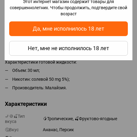
Этот интернет магазин содержит товары для
1. Во флакон ароматизатором залить никобустер (при
совершеннолетних. Чтобы продолжить, подтвердите свой
необходимости) и глицерин, после чего очень хорошо
возраст
взболтать.
2. Наслаждаться вкусом жидкости.
Да, мне исполнилось 18 лет
*Для достижения максимального вкуса необходимо
подождать 2-5 дней, но парить можно сразу.
Нет, мне не исполнилось 18 лет
Характеристики готовой жидкости:
Объем: 30 мл;
Никотин: солевой 50 mg 5%);
Производитель: Малайзия.
Характеристики
🚬🍪🍒Тип
🥭Тропические, 🍒Фруктово-ягодные
вкуса
🤔Вкус
Ананас, Персик