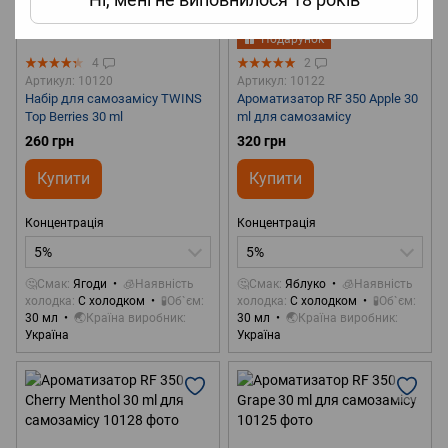
Подарунок
4
2
Артикул: 10120
Артикул: 10122
Набір для самозамісу TWINS
Ароматизатор RF 350 Apple 30
Top Berries 30 ml
ml для самозамісу
260 грн
320 грн
Купити
Купити
Концентрація
Концентрація
5%
5%
🤔Смак
Ягоди
🧊Наявність
🤔Смак
Яблуко
🧊Наявність
холодка
С холодком
🧪Об`єм
холодка
С холодком
🧪Об`єм
30 мл
🌏Країна виробник
30 мл
🌏Країна виробник
Україна
Україна