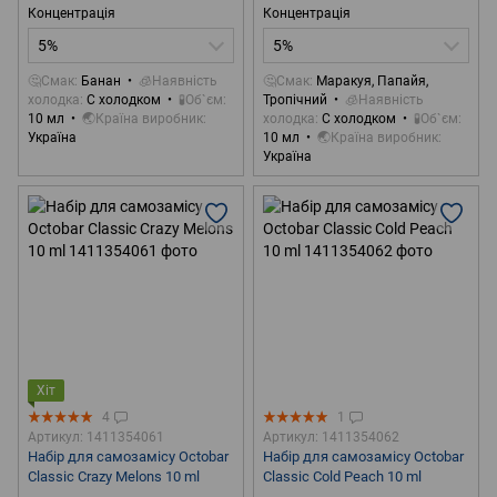
Концентрація
Концентрація
5%
5%
🤔Смак
Банан
🧊Наявність
🤔Смак
Маракуя, Папайя,
холодка
С холодком
🧪Об`єм
Тропічний
🧊Наявність
10 мл
🌏Країна виробник
холодка
С холодком
🧪Об`єм
Україна
10 мл
🌏Країна виробник
Україна
Хіт
4
1
Артикул: 1411354061
Артикул: 1411354062
Набір для самозамісу Octobar
Набір для самозамісу Octobar
Classic Crazy Melons 10 ml
Classic Cold Peach 10 ml