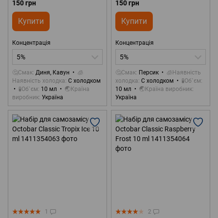
150 грн
150 грн
Купити
Купити
Концентрація
Концентрація
5%
5%
🤔Смак
Диня, Кавун
🧊
🤔Смак
Персик
🧊Наявність
Наявність холодка
С холодком
холодка
С холодком
🧪Об`єм
🧪Об`єм
10 мл
🌏Країна
10 мл
🌏Країна виробник
виробник
Україна
Україна
1
2