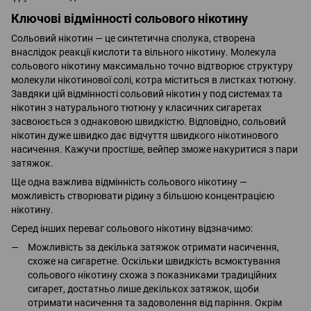
Ключові відмінності сольового нікотину
Сольовий нікотин — це синтетична сполука, створена
внаслідок реакції кислоти та вільного нікотину. Молекула
сольового нікотину максимально точно відтворює структуру
молекули нікотинової солі, котра міститься в листках тютюну.
Завдяки цій відмінності сольовий нікотин у под системах та
нікотин з натурального тютюну у класичних сигаретах
засвоюється з однаковою швидкістю. Відповідно, сольовий
нікотин дуже швидко дає відчуття швидкого нікотинового
насичення. Кажучи простіше, вейпер зможе накуритися з пари
затяжок.
Ще одна важлива відмінність сольового нікотину —
можливість створювати рідину з більшою концентрацією
нікотину.
Серед інших переваг сольового нікотину відзначимо:
Можливість за декілька затяжок отримати насичення,
схоже на сигаретне. Оскільки швидкість всмоктування
сольового нікотину схожа з показниками традиційних
сигарет, достатньо лише декількох затяжок, щоби
отримати насичення та задоволення від паріння. Окрім