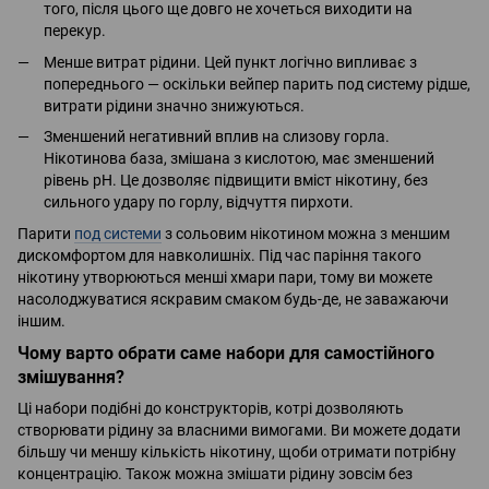
того, після цього ще довго не хочеться виходити на
перекур.
Менше витрат рідини. Цей пункт логічно випливає з
попереднього — оскільки вейпер парить под систему рідше,
витрати рідини значно знижуються.
Зменшений негативний вплив на слизову горла.
Нікотинова база, змішана з кислотою, має зменшений
рівень pH. Це дозволяє підвищити вміст нікотину, без
сильного удару по горлу, відчуття пирхоти.
Парити
под системи
з сольовим нікотином можна з меншим
дискомфортом для навколишніх. Під час паріння такого
нікотину утворюються менші хмари пари, тому ви можете
насолоджуватися яскравим смаком будь-де, не заважаючи
іншим.
Чому варто обрати саме набори для самостійного
змішування?
Ці набори подібні до конструкторів, котрі дозволяють
створювати рідину за власними вимогами. Ви можете додати
більшу чи меншу кількість нікотину, щоби отримати потрібну
концентрацію. Також можна змішати рідину зовсім без