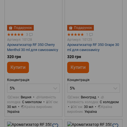
Подарунок
Подарунок
3
1
Артикул: 10128
Артикул: 10125
Ароматизатор RF 350 Cherry
Ароматизатор RF 350 Grape 30
Menthol 30 ml для самозамісу
ml для самозамісу
320 грн
320 грн
Купити
Купити
Концентрація
Концентрація
5%
5%
🤔Смак
Вишня
🧊Наявність
🤔Смак
Виноград
🧊
холодка
С ментолом
🧪Об`єм
Наявність холодка
С холодком
30 мл
🌏Країна виробник
🧪Об`єм
30 мл
🌏Країна
Україна
виробник
Україна