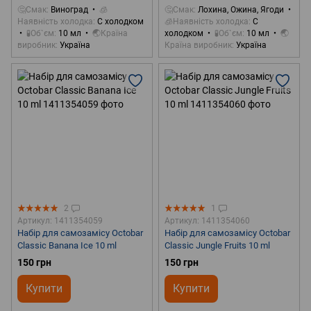
🤔Смак
Виноград
🧊
🤔Смак
Лохина, Ожина, Ягоди
Наявність холодка
С холодком
🧊Наявність холодка
С
🧪Об`єм
10 мл
🌏Країна
холодком
🧪Об`єм
10 мл
🌏
виробник
Україна
Країна виробник
Україна
2
1
Артикул: 1411354059
Артикул: 1411354060
Набір для самозамісу Octobar
Набір для самозамісу Octobar
Classic Banana Ice 10 ml
Classic Jungle Fruits 10 ml
150 грн
150 грн
Купити
Купити