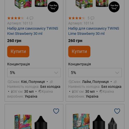
4
5
Артикул: 10113
Артикул: 10114
Набір для самозамісу TWINS
Набір для самозамісу TWINS
Kiwi Strawberry 30 ml
Lime Strawberry 30 ml
260 грн
260 грн
Купити
Купити
Концентрація
Концентрація
5%
5%
🤔Смак
Ківі, Полуниця
🧊
🤔Смак
Лайм, Полуниця
🧊
Наявність холодка
Без холодка
Наявність холодка
Без холодка
🧪Об`єм
30 мл
🌏Країна
🧪Об`єм
30 мл
🌏Країна
виробник
Україна
виробник
Україна