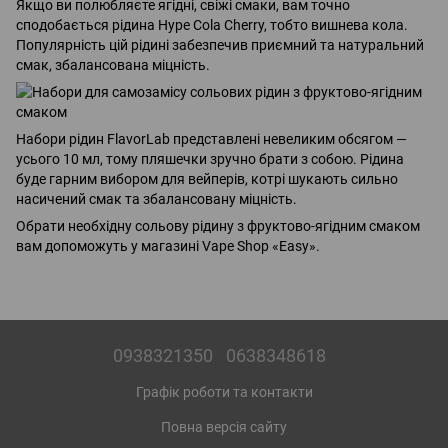
Якщо ви полюбляєте ягідні, свіжі смаки, вам точно
сподобається рідина Hype Cola Cherry, тобто вишнева кола.
Популярність цій рідині забезпечив приємний та натуральний
смак, збалансована міцність.
Набори рідин FlavorLab представлені невеликим обсягом —
усього 10 мл, тому пляшечки зручно брати з собою. Рідина
буде гарним вибором для вейперів, котрі шукають сильно
насичений смак та збалансовану міцність.
Обрати необхідну сольову рідину з фруктово-ягідним смаком
вам допоможуть у магазині Vape Shop «Easy».
0938321350
0638348618
Графік роботи та контакти
Повна версія сайту