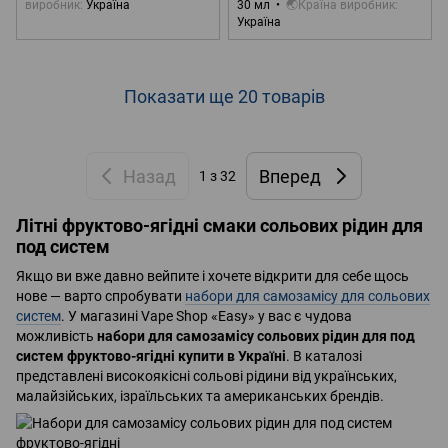
виробник
Україна
30 мл
🌏Країна виробник
Україна
Показати ще 20 товарів
Назад
Вперед
1
з 32
Літні фруктово-ягідні смаки сольових рідин для
под систем
Якщо ви вже давно вейпите і хочете відкрити для себе щось
нове — варто спробувати
набори для самозамісу для сольових
систем
. У магазині Vape Shop «Easy» у вас є чудова
можливість
набори для самозамісу сольових рідин для под
систем фруктово-ягідні купити в Україні
. В каталозі
представлені високоякісні сольові рідини від українських,
малайзійських, ізраїльських та американських брендів.