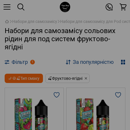
Набори для самозамісу
Набори для самозамісу для Pod сис
Набори для самозамісу сольових
рідин для под систем фруктово-
ягідні
Фільтр
За популярністю
1
🚬🍪🍒Тип смаку
🍒Фруктово-ягідні