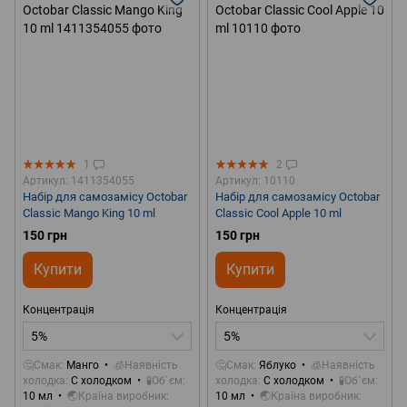
1
2
Артикул: 1411354055
Артикул: 10110
Набір для самозамісу Octobar
Набір для самозамісу Octobar
Classic Mango King 10 ml
Classic Cool Apple 10 ml
150 грн
150 грн
Купити
Купити
Концентрація
Концентрація
5%
5%
🤔Смак
Манго
🧊Наявність
🤔Смак
Яблуко
🧊Наявність
холодка
С холодком
🧪Об`єм
холодка
С холодком
🧪Об`єм
10 мл
🌏Країна виробник
10 мл
🌏Країна виробник