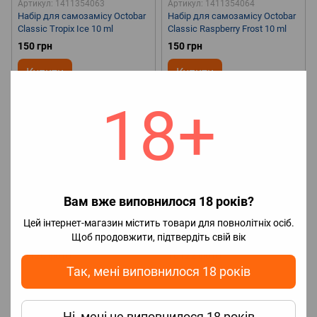
Артикул: 1411354063
Артикул: 1411354064
Набір для самозамісу Octobar
Набір для самозамісу Octobar
Classic Tropix Ice 10 ml
Classic Raspberry Frost 10 ml
150 грн
150 грн
Купити
Купити
18+
Концентрація
Концентрація
5%
5%
🤔Смак
Ананас, Манго,
🤔Смак
Малина
🧊Наявність
Тропічний
🧊Наявність
холодка
С холодком
🧪Об`єм
холодка
С холодком
🧪Об`єм
10 мл
🌏Країна виробник
10 мл
🌏Країна виробник
Україна
Україна
Вам вже виповнилося 18 років?
Цей інтернет-магазин містить товари для повнолітніх осіб.
Щоб продовжити, підтвердіть свій вік
Так, мені виповнилося 18 років
Ні, мені не виповнилося 18 років