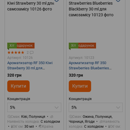
Хіт
Подарунок
Хіт
Подарунок
2
Артикул: 10126
Артикул: 10123
Ароматизатор RF 350 Kiwi
Ароматизатор RF 350
Strawberry 30 ml для
Strawberries Blueberries
самозамісу
Blackberry 30 ml для
320 грн
320 грн
самозамісу
Купити
Купити
Концентрація
Концентрація
5%
5%
🤔Смак
Ківі, Полуниця
🧊
🤔Смак
Ожина, Полуниця,
Наявність холодка
С холодком
Чорниця, Ягоди
🧊Наявність
🧪Об`єм
30 мл
🌏Країна
холодка
С холодком
🧪Об`єм