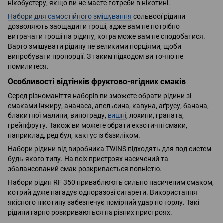
нікобустеру, якщо ви не маєте потреби в нікотині.
Набори для самостійного змішування
сольвоої рідини
дозволяють заощадити гроші, адже вам не потрібно
витрачати гроші на рідину, котра може вам не сподобатися.
Варто змішувати рідину не великими порціями, щоби
випробувати пропорції. З таким підходом ви точно не
помилитеся.
Особливості відтінків фруктово-ягідних смаків
Серед різноманіття наборів ви зможете обрати рідини зі
смаками інжиру, ананаса, апельсина, кавуна, аґрусу, банана,
блакитної малини, винограду,
вишні
, лохини, граната,
грейпфруту. Також ви можете обрати екзотичні смаки,
наприклад, ред бул, кактус із базиліком.
Набори рідини від виробника TWINS підходять для под систем
будь-якого типу. На всіх пристроях насичений та
збалансований смак розкривається повністю.
Набори рідин RF 350 приваблюють сильно насиченим смаком,
котрий дуже нагадує одноразові сигарети. Використання
якісного нікотину забезпечує помірний удар по горлу. Такі
рідини гарно розкриваються на різних пристроях.