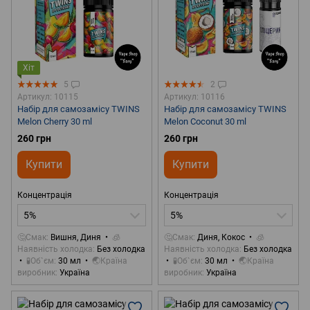
Хіт
5
2
Артикул: 10115
Артикул: 10116
Набір для самозамісу TWINS
Набір для самозамісу TWINS
Melon Cherry 30 ml
Melon Coconut 30 ml
260 грн
260 грн
Купити
Купити
Концентрація
Концентрація
5%
5%
🤔Смак
Вишня, Диня
🧊
🤔Смак
Диня, Кокос
🧊
Наявність холодка
Без холодка
Наявність холодка
Без холодка
🧪Об`єм
30 мл
🌏Країна
🧪Об`єм
30 мл
🌏Країна
виробник
Україна
виробник
Україна