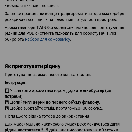
• компактних вейп-девайсів
Завдяки правильній концентрації ароматизатора смак добре
розкривається навіть на невеликій потужності пристроїв.
Ароматизатори TWINS створені спеціально для приготування
рідини для POD систем та підходять для користувачів, які
обирають
набори для самозамісу
.
Як приготувати рідину
Приготування займає всього кілька хвилин.
Інструкція:
1️⃣ У флакон з ароматизатором додайте
нікобустер (за
потреби)
.
2️⃣ Долийте
гліцерин до повного об’єму флакону.
3️⃣ Добре збовтайте суміш протягом 20–30 секунд.
Після цього рідина готова до використання.
Для максимально насиченого смаку рекомендується
дати
рідині настоятися 2–5 днів
, але використовувати її можна