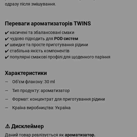
одразу після змішування.
Переваги ароматизаторів TWINS
✔️ насичені та збалансовані смаки
✔️ чудово підходить для
POD систем
✔️ швидке та просте приготування рідини
✔️ стабільна якість компонентів
✔️ популярні смакові профілі для щоденного паріння
Характеристики
Обʼєм флакону: 30 ml
Тип продукту: ароматизатор
Формат: концентрат для приготування рідини
Країна виробництва: Україна
⚠️ Дисклеймер
Даний товар реалізується як
ароматизатор.