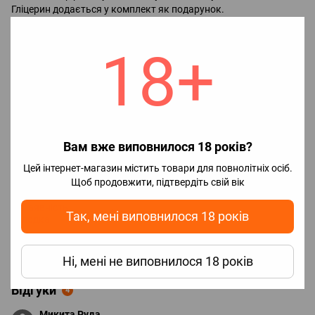
Гліцерин додається у комплект як подарунок.
Використання продукту здійснюється на розсуд покупця.
18+
Характеристики
🚬🍪🍒Тип смаку
🥴Кислі, 🍒Фруктово-ягідні
🤔Смак
Ягоди
🌏Країна
Україна
виробник
Вам вже виповнилося 18 років?
🔄Співвідношення
50\50
Цей інтернет-магазин містить товари для повнолітніх осіб.
Vg\Pg
Щоб продовжити, підтвердіть свій вік
🧪Об`єм
30 мл
🧊Наявність
С холодком
Так, мені виповнилося 18 років
холодка
📈Насиченість
Збалансований
смаку
Ні, мені не виповнилося 18 років
Відгуки
4
Микита Руда