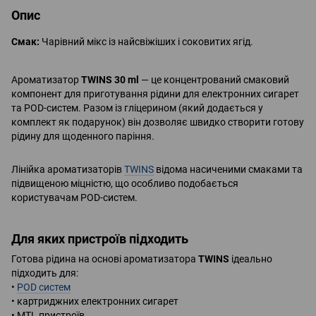
Опис
Смак:
Чарівний мікс із найсвіжіших і соковитих ягід.
Ароматизатор
TWINS 30 ml
— це концентрований смаковий
компонент для приготування рідини для електронних сигарет
та POD-систем. Разом із гліцерином (який додається у
комплект як подарунок) він дозволяє швидко створити готову
рідину для щоденного паріння.
Лінійка ароматизаторів
TWINS
відома насиченими смаками та
підвищеною міцністю, що особливо подобається
користувачам POD-систем.
Для яких пристроїв підходить
Готова рідина на основі ароматизатора
TWINS
ідеально
підходить для:
•
POD систем
• картриджних електронних сигарет
• MTL пристроїв