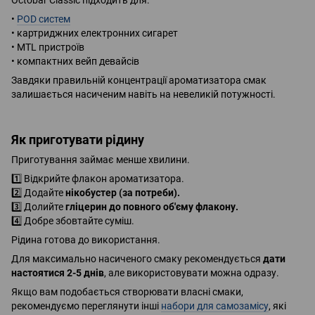
Octobar Classic підходить для:
•
POD систем
• картриджних електронних сигарет
• MTL пристроїв
• компактних вейп девайсів
Завдяки правильній концентрації ароматизатора смак
залишається насиченим навіть на невеликій потужності.
Як приготувати рідину
Приготування займає менше хвилини.
1️⃣ Відкрийте флакон ароматизатора.
2️⃣ Додайте
нікобустер (за потреби).
3️⃣ Долийте
гліцерин до повного об'єму флакону.
4️⃣ Добре збовтайте суміш.
Рідина готова до використання.
Для максимально насиченого смаку рекомендується
дати
настоятися 2-5 днів
, але використовувати можна одразу.
Якщо вам подобається створювати власні смаки,
рекомендуємо переглянути інші
набори для самозамісу
, які