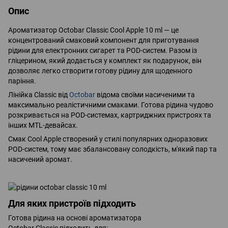
Опис
Ароматизатор Octobar Classic Cool Apple 10 ml — це
концентрований смаковий компонент для приготування
рідини для електронних сигарет та POD-систем. Разом із
гліцерином, який додається у комплект як подарунок, він
дозволяє легко створити готову рідину для щоденного
паріння.
Лінійка Classic від
Octobar
відома своїми насиченими та
максимально реалістичними смаками. Готова рідина чудово
розкривається на POD-системах, картриджних пристроях та
інших MTL-девайсах.
Смак Cool Apple створений у стилі популярних одноразових
POD-систем, тому має збалансовану солодкість, м'який пар та
насичений аромат.
Для яких пристроїв підходить
Готова рідина на основі ароматизатора