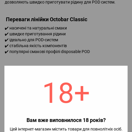
дозволяють швидко приготувати рідину для POD систем.
Переваги лінійки Octobar Classic
✔️ насичені та натуральні смаки
✔️ швидке приготування рідини
✔️ ідеально для POD-систем
✔️ стабільна якість компонентів
✔️ популярні смакові профілі disposable POD
Характеристики
Обʼєм: 10 ml
18+
Тип продукту: ароматизатор
Формат: концентрат для приготування рідини
Країна виробництва: Україна
Вам вже виповнилося 18 років?
Дисклеймер
Даний товар реалізується як
харчовий ароматизатор
.
Цей інтернет-магазин містить товари для повнолітніх осіб.