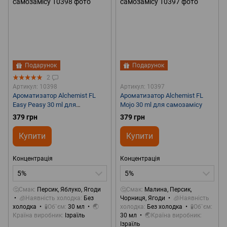
Подарунок
Подарунок
2
Артикул: 10398
Артикул: 10397
Ароматизатор Alchemist FL
Ароматизатор Alchemist FL
Easy Peasy 30 ml для
Mojo 30 ml для самозамісу
самозамісу
379 грн
379 грн
Купити
Купити
Концентрація
Концентрація
5%
5%
🤔Смак
Персик, Яблуко, Ягоди
🤔Смак
Малина, Персик,
🧊Наявність холодка
Без
Чорниця, Ягоди
🧊Наявність
холодка
🧪Об`єм
30 мл
🌏
холодка
Без холодка
🧪Об`єм
Країна виробник
Ізраїль
30 мл
🌏Країна виробник
Ізраїль