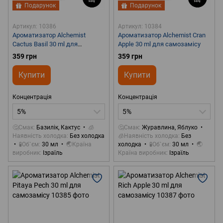
Подарунок
Подарунок
Артикул: 10386
Артикул: 10384
Ароматизатор Alchemist
Ароматизатор Alchemist Cran
Cactus Basil 30 ml для
Apple 30 ml для самозамісу
самозамісу
359 грн
359 грн
Купити
Купити
Концентрація
Концентрація
5%
5%
🤔Смак
Базилік, Кактус
🧊
🤔Смак
Журавлина, Яблуко
Наявність холодка
Без холодка
🧊Наявність холодка
Без
🧪Об`єм
30 мл
🌏Країна
холодка
🧪Об`єм
30 мл
🌏
виробник
Ізраїль
Країна виробник
Ізраїль