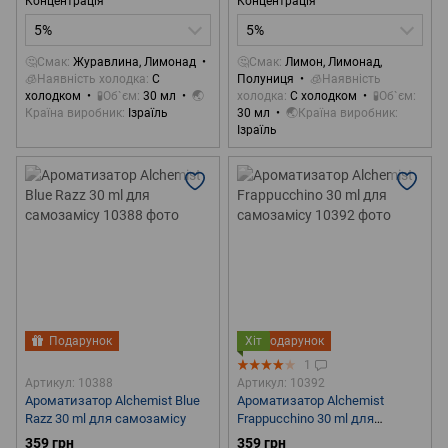
Концентрація
Концентрація
5%
5%
🤔Смак
Журавлина, Лимонад
🤔Смак
Лимон, Лимонад,
🧊Наявність холодка
С
Полуниця
🧊Наявність
холодком
🧪Об`єм
30 мл
🌏
холодка
С холодком
🧪Об`єм
Країна виробник
Ізраїль
30 мл
🌏Країна виробник
Ізраїль
Подарунок
Хіт
Подарунок
1
Артикул: 10388
Артикул: 10392
Ароматизатор Alchemist Blue
Ароматизатор Alchemist
Razz 30 ml для самозамісу
Frappucchino 30 ml для
самозамісу
359 грн
359 грн