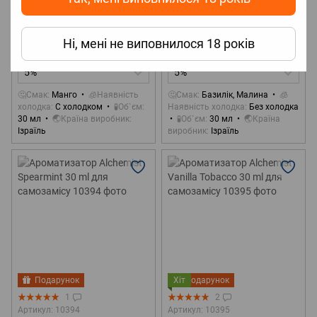
Iceberg Mango 30 ml для
Basil 30 ml для самозамісу
самозамісу
359 грн
359 грн
Ні, мені не виповнилося 18 років
Концентрація
Концентрація
5%
5%
🤔Смак
Манго
🧊Наявність
🤔Смак
Базилік, Малина
🧊
холодка
С холодком
🧪Об`єм
Наявність холодка
Без холодка
30 мл
🌏Країна виробник
🧪Об`єм
30 мл
🌏Країна
Ізраїль
виробник
Ізраїль
Подарунок
Хіт
Подарунок
1
2
Артикул: 10394
Артикул: 10395