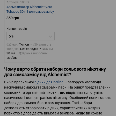
Артикул: 10389
Ароматизатор Alchemist Vero
Tobacco 30 ml для самозамісу
359 грн
Концентрація
5%
🤔Смак
Тютюн
🧊Наявність
холодка
Без холодка
🧪Об`єм
30 мл
🌏Країна виробник
Ізраїль
Чому варто обрати набори сольового нікотину
для самозамісу від Alchemist?
Вибір правильної
рідини для вейпа
— запорука насолоди
насиченим смаком та хмарами пари. На ринку представлений
сольовий та органічний нікотин, що відрізняється ступінь
насиченості, концентрацією нікотину. Особливий попит мають
набори для самостійного замішування. Такі набори
дозволяють створювати рідини, характеристики котрих
повністю відповідають вимогам вейпера. Якщо ви хочете