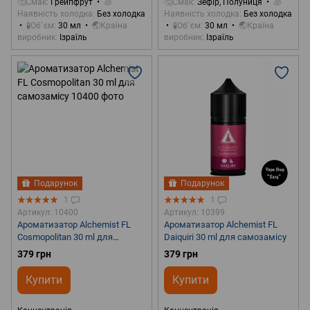
🤔Смак
Грейпфрут
🧊
🤔Смак
Зефір, Полуниця
🧊
Наявність холодка
Без холодка
Наявність холодка
Без холодка
🧪Об`єм
30 мл
🌏Країна
🧪Об`єм
30 мл
🌏Країна
виробник
Ізраїль
виробник
Ізраїль
Подарунок
Подарунок
1
1
Артикул: 10400
Артикул: 10399
Ароматизатор Alchemist FL
Ароматизатор Alchemist FL
Cosmopolitan 30 ml для
Daiquiri 30 ml для самозамісу
самозамісу
379 грн
379 грн
Купити
Купити