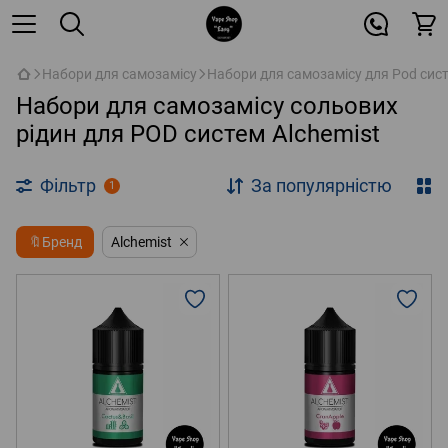
Набори для самозамісу
Набори для самозамісу для Pod сис
Набори для самозамісу сольових
рідин для POD систем Alchemist
Фільтр
За популярністю
1
🔖Бренд
Alchemist