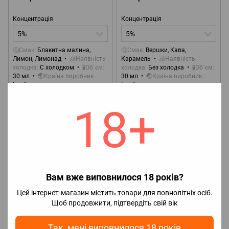
Концентрація
Концентрація
5%
5%
🤔Смак
Блакитна малина,
🤔Смак
Вершки, Кава,
Лимон, Лимонад
🧊Наявність
Карамель
🧊Наявність
холодка
С холодком
🧪Об`єм
холодка
Без холодка
🧪Об`єм
30 мл
🌏Країна виробник
30 мл
🌏Країна виробник
Ізраїль
Ізраїль
18+
Вам вже виповнилося 18 років?
Цей інтернет-магазин містить товари для повнолітніх осіб.
Подарунок
Подарунок
Щоб продовжити, підтвердіть свій вік
1
Артикул: 10393
Артикул: 10396
Ароматизатор Alchemist
Ароматизатор Alchemist Rasp
Так, мені виповнилося 18 років