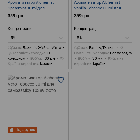
Ароматизатор Alchemist
Ароматизатор Alchemist
Spearmint 30 ml для
Vanilla Tobacco 30 ml для
самозамісу
самозамісу
359 грн
359 грн
Концентрація
Концентрація
5%
5%
🤔Смак
Базилік, Жуйка, М'ята
🤔Смак
Ваніль, Тютюн
🧊
🧊Наявність холодка
С
Наявність холодка
Без холодка
холодком
🧪Об`єм
30 мл
🌏
🧪Об`єм
30 мл
🌏Країна
Країна виробник
Ізраїль
виробник
Ізраїль
Подарунок