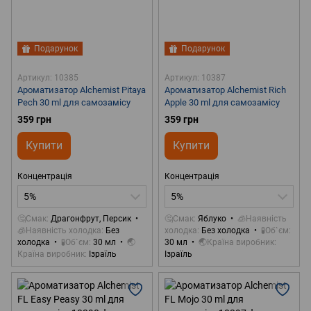
Подарунок
Подарунок
Артикул: 10385
Артикул: 10387
Ароматизатор Alchemist Pitaya
Ароматизатор Alchemist Rich
Pech 30 ml для самозамісу
Apple 30 ml для самозамісу
359 грн
359 грн
Купити
Купити
Концентрація
Концентрація
5%
5%
🤔Смак
Драгонфрут, Персик
🤔Смак
Яблуко
🧊Наявність
🧊Наявність холодка
Без
холодка
Без холодка
🧪Об`єм
холодка
🧪Об`єм
30 мл
🌏
30 мл
🌏Країна виробник
Країна виробник
Ізраїль
Ізраїль