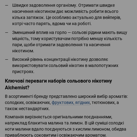
Швидке задоволення організму. Отримати швидке
насичення нікотином дає можливість робити всього
кілька затяжок. Це особливо актуально для вейперів,
котрі часто парять, вдома чи на роботі.
Зменшений вплив на горло — сольові рідини мають вищу
міцність, тому користувачам потрібно меншу кількість
пари, щоби отримати задоволення та насичення
нікотином.
Високий рівень концентрації нікотину дозволяє
використовувати сольовий нікотин в малопотужних
пристроях.
Ключові переваги наборів сольового нікотину
Alchemist?
В асортименті бренду представлено широкий вибір ароматів:
солодких, освіжаючих,
фруктових, ягідних
, тютюнових, а
також нестандартних.
Компанія вирізняється оригінальними поєднаннями,
наприклад блакитна малина та лимон. В цій суміші солодкі
ноти малини вдало поєднуються з кислим лимоном, обидва
приваблюють соковитим і освіжаючим ароматом.