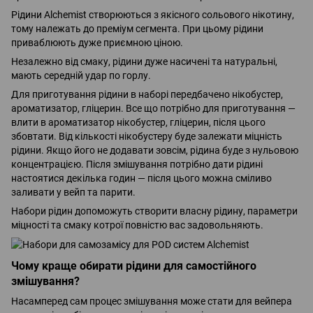
Рідини Alchemist створюються з якісного сольового нікотину,
тому належать до преміум сегмента. При цьому рідини
приваблюють дуже приємною ціною.
Незалежно від смаку, рідини дуже насичені та натуральні,
мають середній удар по горлу.
Для приготування рідини в наборі передбачено нікобустер,
ароматизатор, гліцерин. Все що потрібно для приготування —
влити в ароматизатор нікобустер, гліцерин, після цього
збовтати. Від кількості нікобустеру буде залежати міцність
рідини. Якщо його не додавати зовсім, рідина буде з нульовою
концентрацією. Після змішування потрібно дати рідині
настоятися декілька годин — після цього можна сміливо
заливати у вейп та парити.
Набори рідин допоможуть створити власну рідину, параметри
міцності та смаку котрої повністю вас задовольняють.
Чому краще обирати рідини для самостійного
змішування?
Насамперед сам процес змішування може стати для вейпера