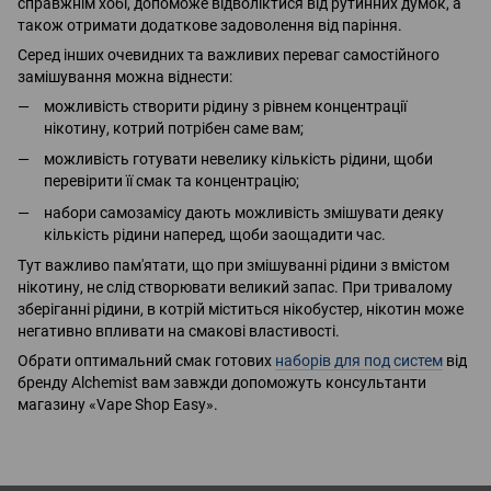
справжнім хобі, допоможе відволіктися від рутинних думок, а
також отримати додаткове задоволення від паріння.
Серед інших очевидних та важливих переваг самостійного
замішування можна віднести:
можливість створити рідину з рівнем концентрації
нікотину, котрий потрібен саме вам;
можливість готувати невелику кількість рідини, щоби
перевірити її смак та концентрацію;
набори самозамісу дають можливість змішувати деяку
кількість рідини наперед, щоби заощадити час.
Тут важливо пам'ятати, що при змішуванні рідини з вмістом
нікотину, не слід створювати великий запас. При тривалому
зберіганні рідини, в котрій міститься нікобустер, нікотин може
негативно впливати на смакові властивості.
Обрати оптимальний смак готових
наборів для под систем
від
бренду Alchemist вам завжди допоможуть консультанти
магазину «Vape Shop Easy».