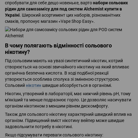
спробувати для себе дещо новеньке, варто
набори сольових
рідин для самозамісу для под систем Alchemist купити в
Україні
. Широкий асортимент цих наборів, різноманітних
смаків, пропонує магазин «Vape Shop Easy».
В чому полягають відмінності сольового
нікотину?
Під сольовим мають на увазі синтетичний нікотин, котрий
створюється на основі звичайного нікотину на який впливає
органічна безпечна кислота. В ході подібної реакції
утворюється особлива сполука зі зміненою структурою.
Сольовий
нікотин
швидше абсорбується в організмі.
Нікотин, утворений в лабораторії, має нижчий рівень pH, тому
м'якіший та менше подразнює горло. Це дозволяє насичувати
організм нікотином з меншим рівнем дискомфорту.
Також для сольового нікотину характерний швидкий вплив на
організм. Підвищений вміст нікотину вейпер може швидше
задовольнити потребу в нікотині.
Якщо підсумувати переваги сольового нікотину: