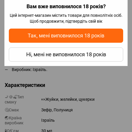
Вам вже виповнилося 18 років?
якщо додати весь, отримаємо 50 мг (5%).
Цей інтернет-магазин містить товари для повнолітніх осіб.
Щоб продовжити, підтвердіть свій вік
Для досягнення максимального смаку необхідно почекати 2-5
днів, але парити можна відразу.
Так, мені виповнилося 18 років
Характеристики готової рідини:
Об'єм: 30 мл;
Ні, мені не виповнилося 18 років
Нікотин: сольовий 50 mg (5%);
Виробник: Ізраїль.
Характеристики
🚬🍪🍒Тип
🍬Жуйки, желейки, цукерки
смаку
🤔Смак
Зефір, Полуниця
🌏Країна
Ізраїль
виробник
🧪Об`єм
30 мл