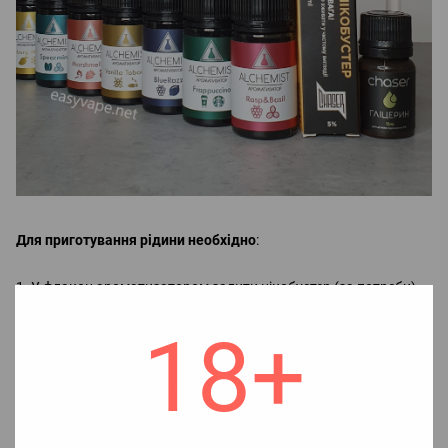
Для приготування рідини необхідно
:
1. У флакон ароматизатором залити нікобустер (за потреби),
і гліцерін, після чого добре збовтати.
2. Насолоджуватися смаком рідини.
18+
Примітка!
Додавання нікобустеру:
якщо не додати нікобустер отримаємо 0 мг, без нікотину;
якщо додати половину, отримаємо 25 мг (2.5%);