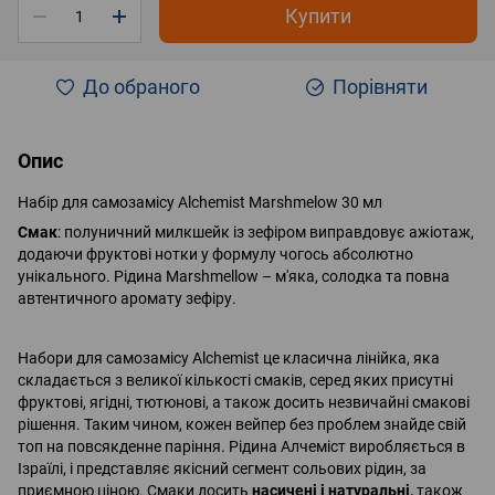
Купити
До обраного
Порівняти
Опис
Набір для самозамісу Alchemist Marshmelow 30 мл
Смак
: полуничний милкшейк із зефіром виправдовує ажіотаж,
додаючи фруктові нотки у формулу чогось абсолютно
унікального. Рідина Marshmellow – м'яка, солодка та повна
автентичного аромату зефіру.
Набори для самозамісу Alchemist це класична лінійка, яка
складається з великої кількості смаків, серед яких присутні
фруктові, ягідні, тютюнові, а також досить незвичайні смакові
рішення. Таким чином, кожен вейпер без проблем знайде свій
топ на повсякденне паріння. Рідина Алчеміст виробляється в
Ізраїлі, і представляє якісний сегмент сольових рідин, за
приємною ціною. Смаки досить
насичені і натуральні,
також