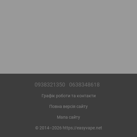
0938321350
0638348618
Графік роботи та контакти
Повна версія сайту
Мапа сайту
© 2014–2026 https://easyvape.net