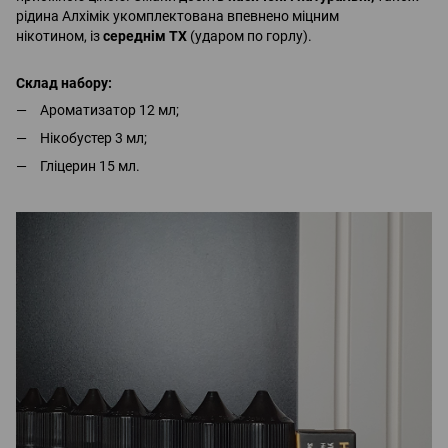
рідина Алхімік укомплектована впевнено міцним
нікотином, із
середнім ТХ
(ударом по горлу).
Склад набору:
Ароматизатор 12 мл;
Нікобустер 3 мл;
Гліцерин 15 мл.