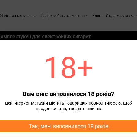
Обмін та повернення
Графік роботи та контакти
Блог
Угода користувач
Комплектуючі для електронних сигарет
18+
м
Набори для самозамісу для Pod систем Alchemist
Ароматизатор Alchemist S
earmint 30 ml для самозамісу
Вам вже виповнилося 18 років?
Цей інтернет-магазин містить товари для повнолітніх осіб. Щоб
Подарунок
продовжити, підтвердіть свій вік
Гліцерин
50 грн
безкоштов
Так, мені виповнилося 18 років