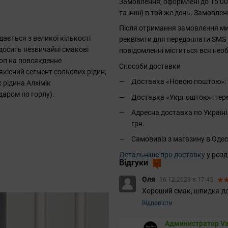
Замовлення, оформлені до 15:0
та інші) в той же день. Замовле
Після отримання замовлення ми 
дається з великої кількості
реквізити для передоплати SMS 
ж досить незвичайні смакові
повідомленні міститься вся необ
топ на повсякденне
Способи доставки
 якісний сегмент сольових рідин,
Доставка «Новою поштою»: те
 рідина Алхімік
даром по горлу).
Доставка «Укрпоштою»: термін
Адресна доставка по Україні 
грн.
Самовивіз з магазину в Одес
Детальніше про доставку
у розд
Відгуки
1
Оля
16.12.2023 в 17:45
Хороший смак, швидка до
Відповісти
Администратор Va