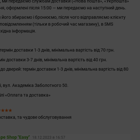
0, ми передаємо службам доставки («Нова пошта», «Укрпошта»
ння, оформлені після 15:00 — ми передаємо на наступний день.
його збираємо і бронюємо, після чого відправляємо клієнту
повідомленням (тільки в робочий час магазину), в SMS
хідна інформація.
рмін доставки 1-3 днів, мінімальна вартість від 70 грн.
 доставки 3-7 днів, мінімальна вартість від 40 грн.
до дверей: термін доставки 1-3 днів, мінімальна вартість від 80
і, вул. Академіка Заболотного 50.
ілі «Оплата та доставка»
ставка, та чудове обслуговування
pe Shop "Easy"
18.12.2023 в 16:57