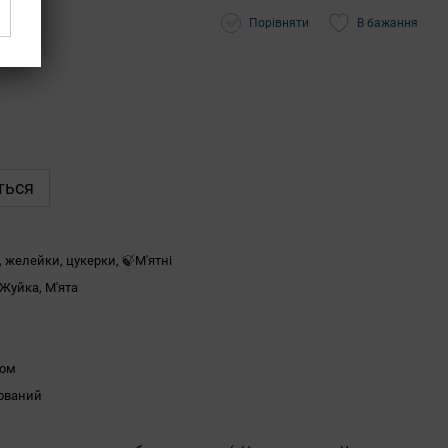
Порівняти
В бажання
ться
 желейки, цукерки, 🍃М'ятні
 Жуйка, М'ята
ком
ований