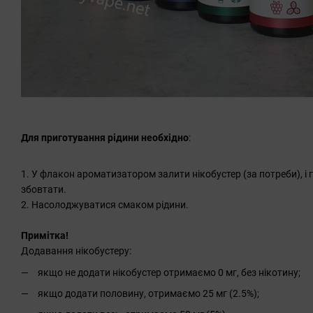
Для приготування рідини необхідно
:
1. У флакон ароматизатором залити нікобустер (за потреби), і г
збовтати.
2. Насолоджуватися смаком рідини.
Примітка!
Додавання нікобустеру:
якщо не додати нікобустер отримаємо 0 мг, без нікотину;
якщо додати половину, отримаємо 25 мг (2.5%);