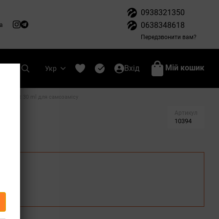
0938321350
0638348618
а
Передзвонити вам?
Мій кошик
Вхід
Укр
pearmint 30 ml для самозамісу
Артикул
10394
но