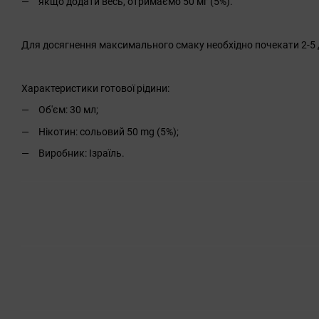
якщо додати весь, отримаємо 50 мг (5%).
Для досягнення максимального смаку необхідно почекати 2-5 д
Характеристики готової рідини:
Об'єм: 30 мл;
Нікотин: сольовий 50 mg (5%);
Виробник: Ізраїль.