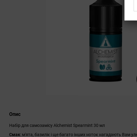
Опис
Набір для самозамісу Alchemist Spearmint 30 мл
Смак
: м'ята, базилік і ще багато інших ноток нагадають Вам 