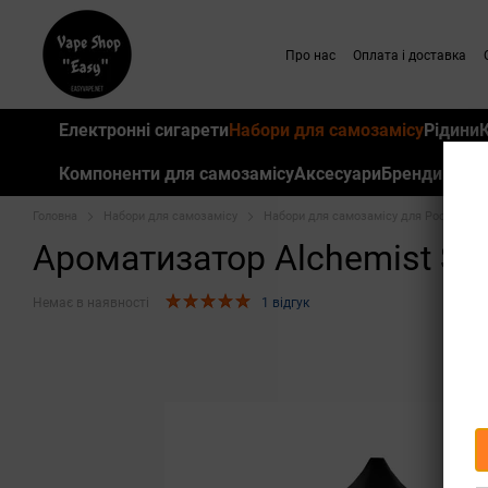
Перейти до основного контенту
Про нас
Оплата і доставка
Електронні сигарети
Набори для самозамісу
Рідини
Компоненти для самозамісу
Аксесуари
Бренди
Головна
Набори для самозамісу
Набори для самозамісу для Pod систе
Ароматизатор Alchemist Sp
Немає в наявності
1 відгук