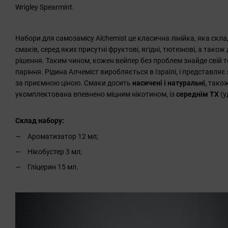
Wrigley Spearmint.
Набори для самозамісу Alchemist це класична лінійка, яка скла
смаків, серед яких присутні фруктові, ягідні, тютюнові, а тако
рішення. Таким чином, кожен вейпер без проблем знайде свій 
паріння. Рідина Алчеміст виробляється в Ізраїлі, і представляє
за приємною ціною. Смаки досить
насичені і натуральні,
також
укомплектована впевнено міцним нікотином, із
середнім ТХ
(у
Склад набору:
Ароматизатор 12 мл;
Нікобустер 3 мл;
Гліцерин 15 мл.