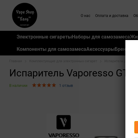
Перейти к основному контенту
О нас
Оплата и доставка
Об
Электронные сигареты
Наборы для самозамеса
Жи
Компоненты для самозамеса
Аксессуары
Бренды
Главная
Комплектующие для электронных сигарет
Испарители для элек
Испаритель Vaporesso GTX 
В наличии
1 отзыв