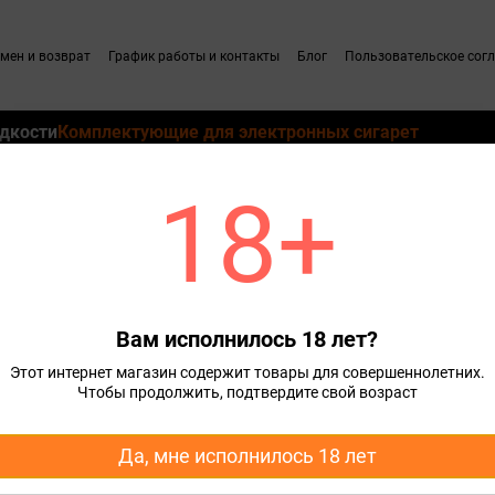
мен и возврат
График работы и контакты
Блог
Пользовательское сог
дкости
Комплектующие для электронных сигарет
18+
тронных сигарет и Pod систем
Испарители для электронных сигарет и Pod систе
Coil 0.8 Ом Оригинал
Вам исполнилось 18 лет?
119 грн
Этот интернет магазин содержит товары для совершеннолетних.
Чтобы продолжить, подтвердите свой возраст
Купить
Да, мне исполнилось 18 лет
Доставка
Оплата