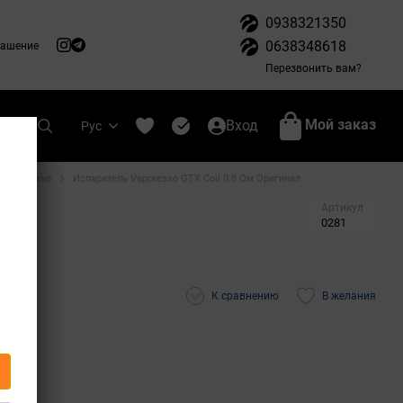
0938321350
0638348618
лашение
Перезвонить вам?
Мой заказ
Вход
Рус
м Vaporesso
Испаритель Vaporesso GTX Coil 0.8 Ом Оригинал
Артикул
0281
К сравнению
В желания