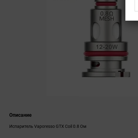
Описание
Испаритель Vaporesso GTX Coil 0.8 Ом