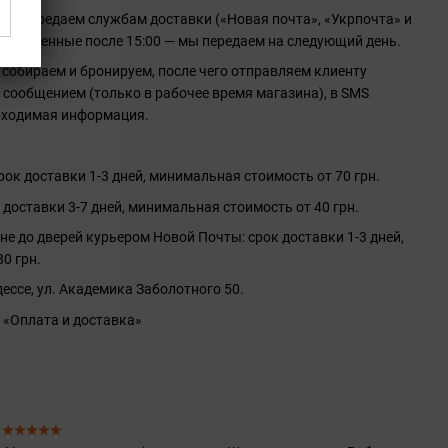
 мы передаем службам доставки («Новая почта», «Укрпочта» и
 оформленные после 15:00 — мы передаем на следующий день.
 собираем и бронируем, после чего отправляем клиенту
сообщением (только в рабочее время магазина), в SMS
бходимая информация.
ок доставки 1-3 дней, минимальная стоимость от 70 грн.
 доставки 3-7 дней, минимальная стоимость от 40 грн.
не до дверей курьером Новой Почты: срок доставки 1-3 дней,
0 грн.
ессе, ул. Академика Заболотного 50.
 «Оплата и доставка»