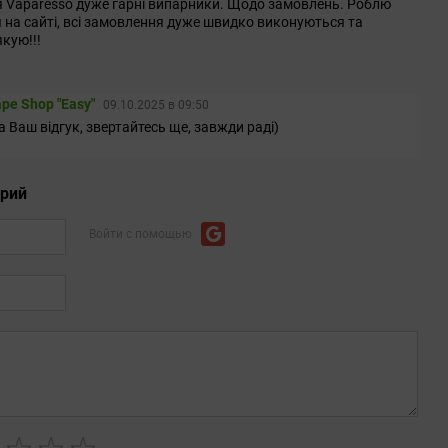
ля Vaparesso дуже гарні випарники. Щодо замовлень. Роблю
 на сайті, всі замовлення дуже швидко виконуються та
кую!!!
pe Shop "Easy"
09.10.2025 в 09:50
 Ваш відгук, звертайтесь ще, завжди раді)
арий
Войти с помощью