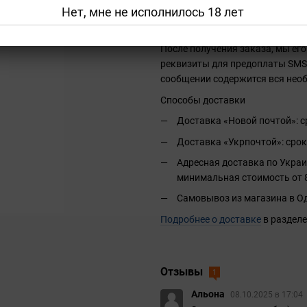
Нет, мне не исполнилось 18 лет
Заказы, оформленные до 15:00,
другие) в тот же день. Заказы,
После получения заказа, мы его
реквизиты для предоплаты SMS 
сообщении содержится вся нео
Способы доставки
Доставка «Новой почтой»: ср
Доставка «Укрпочтой»: срок
Адресная доставка по Украи
минимальная стоимость от 8
Самовывоз из магазина в Од
Подробнее о доставке
в разделе
Отзывы
1
Альона
08.10.2025 в 17:04