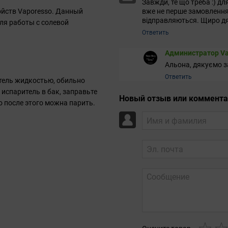
Завжди, те що треба :) д
вже не перше замовлення
ойств Vaporesso. Данный
відправляються. Щиро дя
ля работы с солевой
Ответить
Администратор Va
Альона, дякуємо за
Ответить
тель жидкостью, обильно
 испаритель в бак, заправьте
Новый отзыв или коммент
о после этого можна парить.