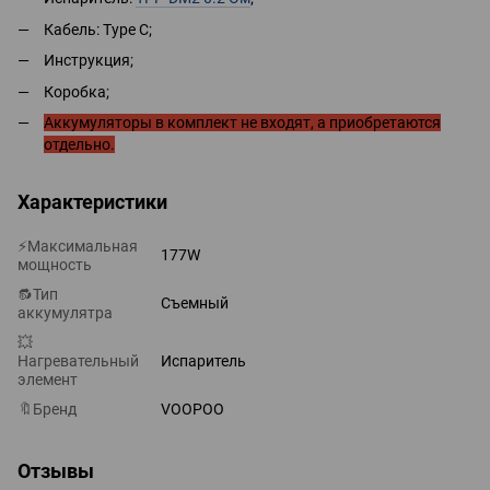
Кабель: Type C;
Инструкция;
Коробка;
Аккумуляторы в комплект не входят, а приобретаются
отдельно.
Характеристики
⚡Максимальная
177W
мощность
🔂Тип
Съемный
аккумулятра
💥
Нагревательный
Испаритель
элемент
🔖Бренд
VOOPOO
Отзывы