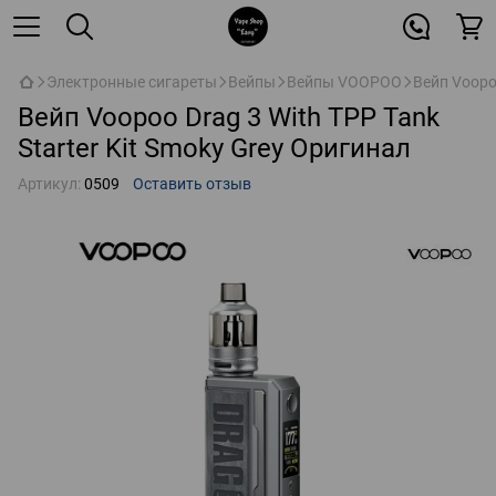
Электронные сигареты
Вейпы
Вейпы VOOPOO
Вейп Voopoo
Вейп Voopoo Drag 3 With TPP Tank
Starter Kit Smoky Grey Оригинал
Артикул:
0509
Оставить отзыв