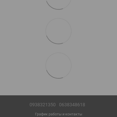
0938321350
0638348618
График работы и контакты