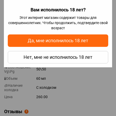
Никотин: смесь солевого и органического;
Вам исполнилось 18 лет?
Бренд: Black Limit;
Страна: Украина;
Этот интернет магазин содержит товары для
совершеннолетних. Чтобы продолжить, подтвердите свой
Производитель: ULL.
возраст
Характеристики
Да, мне исполнилось 18 лет
Концентрация
5 мг
🌏Страна
Нет, мне не исполнилось 18 лет
Украина
производитель
🔄Соотношение
50\50
Vg\Pg
🧪Объем
60 мл
🧊Наличие
С холодком
холодка
Цена
260.00
Отзывы
1