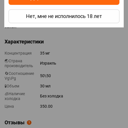
Абсолютно все солевые жидкости категорически не
рекомендуется использовать на мощных вейп устройствах,
Нет, мне не исполнилось 18 лет
рекомендовано применять только на Pod системах и MTL
баках.
Характеристики
Концентрация
35 мг
🌏Страна
Израиль
производитель
🔄Соотношение
50\50
Vg\Pg
🧪Объем
30 мл
🧊Наличие
Без холодка
холодка
Цена
350.00
Отзывы
1