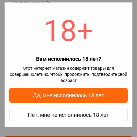
Цвет: прозрачный;
Материал: пластик.
18+
Характеристики
Цена
135.00
✅Наличие
В наличии
🔖Бренд
Smok Tech
Вам исполнилось 18 лет?
Этот интернет магазин содержит товары для
Отзывы
совершеннолетних. Чтобы продолжить, подтвердите свой
возраст
Да, мне исполнилось 18 лет
Нет, мне не исполнилось 18 лет
Добавьте первый отзыв