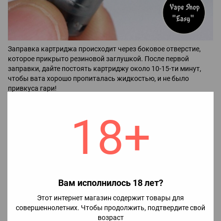
Заправка картриджа происходит через боковое отверстие,
которое прикрыто резиновой заглушкой. После первой
заправки, дайте постоять картриджу около 10-15-ти минут,
чтобы вата хорошо пропиталась жидкостью, и не было
привкуса гари!
Технические характеристики сменного картриджа Smok SLM:
18+
Тип: Многоразовый;
Нагревательный элемент: Спираль;
Сопротивление: 1.8 ом;
Емкость: 0.8 мл;
Цвет: Прозрачный;
Вам исполнилось 18 лет?
Материал: Пластик.
Этот интернет магазин содержит товары для
совершеннолетних. Чтобы продолжить, подтвердите свой
возраст
Характеристики