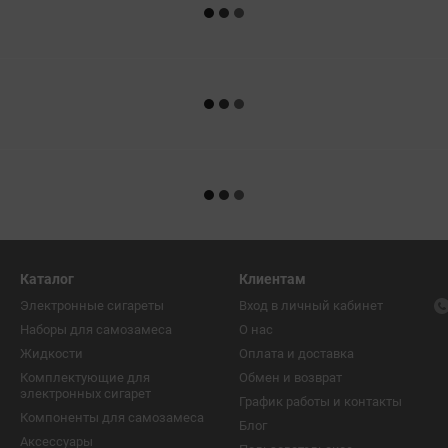
Каталог
Клиентам
Электронные сигареты
Вход в личный кабинет
Наборы для самозамеса
О нас
Жидкости
Оплата и доставка
Комплектующие для
Обмен и возврат
электронных сигарет
График работы и контакты
Компоненты для самозамеса
Блог
Аксессуары