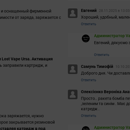
Евгений
, и оснащенный фирменной
28.11.2025 в 13:0
Хороший, удобный, мален
имости от заряда, заряжается с
Ответить
Администратор Va
Евгений, дякуємо з
Ответить
 Lost Vape Ursa. Активация
сть заправили картридж, и
Самунь Тимофій
10.10.20
Доброго дня. Чи доставля
Ответить
Олексієнко Вероніка Ана
Просто.. ракета бомба пет
,зеленим та синім . Має 
катредж .
пока заряжается, нужно
Ответить
орое закрывается резиновой
Администратор Va
вставляя катридж в под