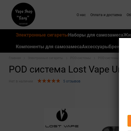
Перейти к основному контенту
О нас
Оплата и доставка
Об
Электронные сигареты
Наборы для самозамеса
Жи
Компоненты для самозамеса
Аксессуары
Бренды
Главная
Электронные сигареты
POD-системы
POD-системы Lost Va
POD система Lost Vape Ursa B
Нет в наличии
5 отзывов