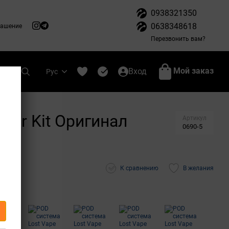
0938321350
0638348618
лашение
Перезвонить вам?
Мой заказ
Вход
Рус
rter Kit Оригинал
Артикул
0690-5
К сравнению
В желания