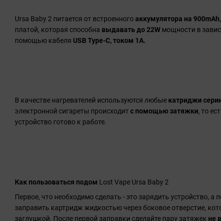
Ursa Baby 2 питается от встроенного
аккумулятора на 900mAh
платой, которая способна
выдавать до 22W
мощности в завис
помощью кабеля
USB Type-C, током 1А.
В качестве нагревателей используются любые
катриджи серии
электронной сигареты происходит
с помощью затяжки
, то е
устройство готово к работе.
Как пользоваться подом
Lost Vape Ursa Baby 2
Первое, что необходимо сделать - это зарядить устройство, а 
заправить картридж жидкостью через боковое отверстие, кот
заглушкой. После первой заправки сделайте пару затяжек
не 