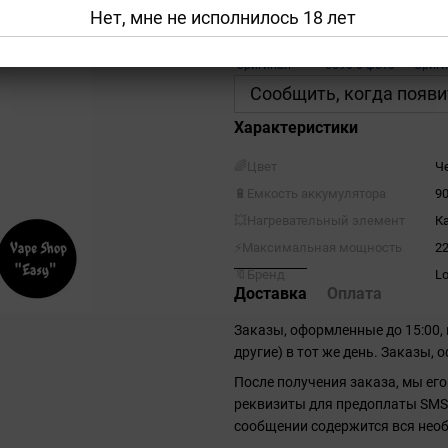
Нет, мне не исполнилось 18 лет
Сообщить, когда появи
Характеристики
🌈Цвет
Ч
🔋Емкость аккумулятора
9
💥Нагревательный элемент
К
⚡Максимальная мощность
2
🔖Бренд
Lo
Доставка
Оплата
Заказы, оформленные до 15:00,
другие) в тот же день. Заказы,
После получения заказа, мы его
реквизиты для предоплаты SMS 
сообщении содержится вся нео