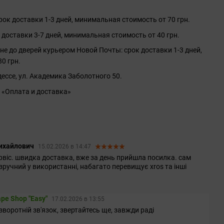
ок доставки 1-3 дней, минимальная стоимость от 70 грн.
 доставки 3-7 дней, минимальная стоимость от 40 грн.
не до дверей курьером Новой Почты: срок доставки 1-3 дней,
0 грн.
ессе, ул. Академика Заболотного 50.
 «Оплата и доставка»
Михайлович
15.02.2026 в 14:47
рвіс. швидка доставка, вже за день прийшла посилка. сам
 зручний у використанні, набагато перевищує xros та інші
pe Shop "Easy"
17.02.2026 в 13:55
зворотній зв'язок, звертайтесь ще, завжди раді