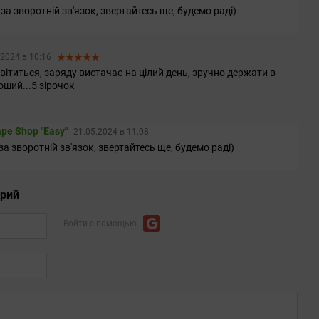
за зворотній зв'язок, звертайтесь ще, будемо раді)
.2024 в 10:16
світиться, заряду вистачає на цілий день, зручно держати в
оший...5 зірочок
pe Shop "Easy"
21.05.2024 в 11:08
 за зворотній зв'язок, звертайтесь ще, будемо раді)
арий
Войти с помощью