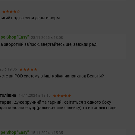
3
ький под за свои деньги норм
pe Shop "Easy"
28.11.2025 в 13:08
а зворотній зв'язок, звертайтесь ще, завжди раді
25 в 19:06
єте ви POD систему в інші кріїни наприклад Бельгія?
толіївна
14.11.2024 в 18:15
арда , дуже зручний та гарний , світиться з одного боку
додатково аксесуар(рожево-синю шлейку) та в коплекті йде
pe Shop "Easy"
15.11.2024 в 15:35