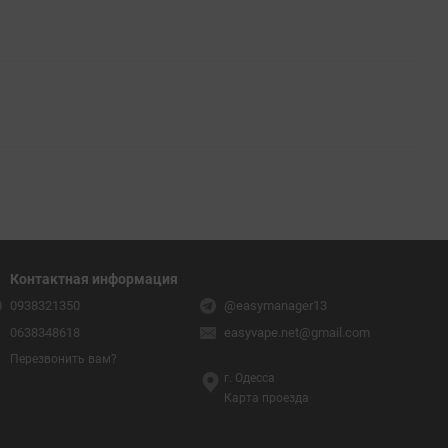
Контактная информация
0938321350
@easymanager13
0638348618
easyvape.net@gmail.com
Перезвонить вам?
г. Одесса
Карта проезда