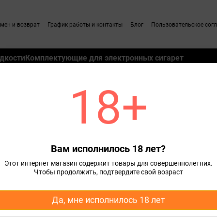
мен и возврат
График работы и контакты
Блог
Пользовательское сог
дкости
Комплектующие для электронных сигарет
18+
pe
POD система Lost Vape Ursa Baby 2 Joy Black Pixel Role Starter Kit Оригинал
aby 2 Joy Black Pixel Role Sta
Вам исполнилось 18 лет?
699 грн
Этот интернет магазин содержит товары для совершеннолетних.
Чтобы продолжить, подтвердите свой возраст
Выберите цвет
Да, мне исполнилось 18 лет