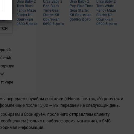
тся
ерный
00 mAh
артридж
2W
st Vape
 мы передаем службам доставки («Новая почта», «Укрпочта» и
 оформленные после 15:00 — мы передаем на следующий день.
 собираем и бронируем, после чего отправляем клиенту
сообщением (только в рабочее время магазина), в SMS
бходимая информация.