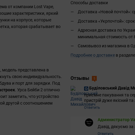
Способы доставки
тема от компании Lost Vape,
Доставка «Новой почтой»: ср
рошие характеристики, яркий
унки на корпусе, которые
Доставка «Укрпочтой»: срок
ветка, которая срабатывает во
Адресная доставка по Украи
минимальная стоимость от 8
Самовывоз из магазина в Од
Подробнее о доставке
в разделе
, модель представлена в
ркнуть свою индивидуальность.
Отзывы
5
бдува и порт для зарядки. Под
Буділовський Давід 
астроек
. Урса Бейби 2 отлично
приємне пакування та се
оит заметить, что устройство
пристрій дуже якісний та
ой другой с соотношением
Ответить
Администратор Va
Давід, дякуємо за 
Ответить