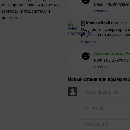
Вероніка, дякуємо 
хорошо пропиталась жидкостью,
 картридж в под систему и
Ответить
чивается.
Komlev Rostislav
20.05
Под просто супер, гарно 
руці, та пластик дуже хор
Ответить
Администратор Va
Rostislav, дякуємо
Ответить
Новый отзыв или коммент