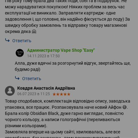
Пів року тому брала два таких поди, собі та в подарунок. Не
можу нарадуватися покупкою! Ніяких проблем за весь час
експлуатації не виникало. Заправляти картридж- одне
задоволення і, що головне, він надійно фіксується до поду) За
швидку обробку замовлень та відправку товару магазинові
окрема дяка 🤗
Ответить
Администратор Vape Shop "Easy"
14.11.2023 в 17:50
Алла, дуже вдячні за розгорнутий відгук, звертайтесь ще,
будемо раді)
Ответить
Ковдря Анастасія Андріївна
06.07.2023 в 11:25
Товар сподобався, комплектація відповідно опису, заводська
упаковка, все працює. Розпаковувала наче новий Айфон 😅.
Брала колір Obsidian Black, дуже гарно виглядає, повністю
чорного кольору, а написи голографічні (переливаються
різними кольорами).
Замовляла вперше на цьому сайті, хвилювалась, але все
сподобалось без зауважень, тому рекомендуватиму цей