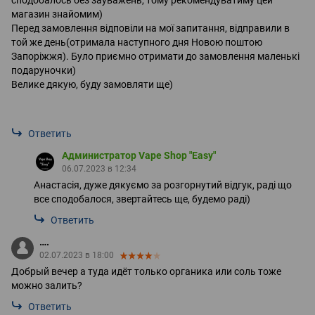
магазин знайомим)
Перед замовлення відповіли на мої запитання, відправили в
той же день(отримала наступного дня Новою поштою
Запоріжжя). Було приємно отримати до замовлення маленькі
подаруночки)
Велике дякую, буду замовляти ще)
Ответить
Администратор Vape Shop "Easy"
06.07.2023 в 12:34
Анастасія, дуже дякуємо за розгорнутий відгук, раді що
все сподобалося, звертайтесь ще, будемо раді)
Ответить
….
02.07.2023 в 18:00
Добрый вечер а туда идёт только органика или соль тоже
можно залить?
Ответить