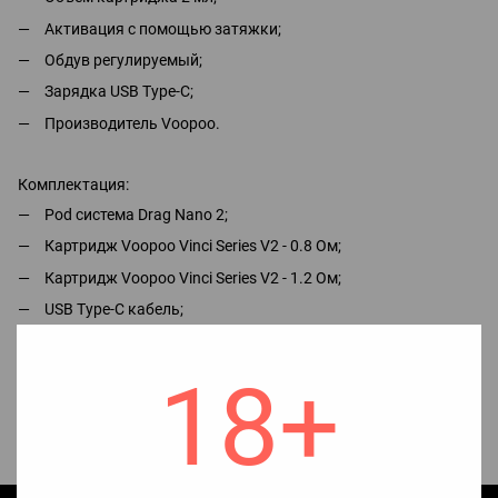
Активация с помощью затяжки;
Обдув регулируемый;
Зарядка USB Type-C;
Производитель Voopoo.
Комплектация:
Pod система Drag Nano 2;
Картридж Voopoo Vinci Series V2 - 0.8 Ом;
Картридж Voopoo Vinci Series V2 - 1.2 Ом;
USB Type-C кабель;
Цепочка на шею;
Инструкция;
18+
Коробка.
Рекомендуем к просмотру видео обзор