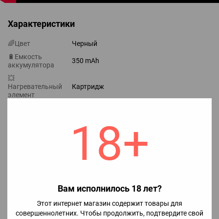
Характеристики
🌈Цвет
Черный
🔋Емкость
350 mAh
аккумулятора
💥
Нагревательный
Картридж
элемент
⚡Максимальная
10W
мощность
18+
🔖Бренд
Elf Bar
Отзывы
26
Анастасія Матюшко
27.12.2024 в 12:52
Вам исполнилось 18 лет?
Вже не перший раз замовляла тут все про супер всім
Этот интернет магазин содержит товары для
рекомендую цей магазин ❤️
совершеннолетних. Чтобы продолжить, подтвердите свой
Ответить