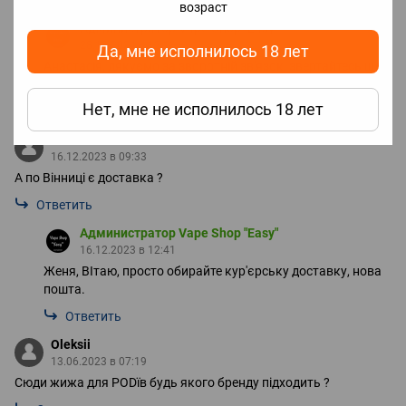
возраст
Администратор Vape Shop "Easy"
28.12.2024 в 12:13
Да, мне исполнилось 18 лет
Анастасія, дякуємо за зворотній зв'язок, звертайтесь ще,
будемо раді)
Нет, мне не исполнилось 18 лет
Ответить
Женя
16.12.2023 в 09:33
А по Вінниці є доставка ?
Ответить
Администратор Vape Shop "Easy"
16.12.2023 в 12:41
Женя, ВІтаю, просто обирайте кур'єрську доставку, нова
пошта.
Ответить
Oleksii
13.06.2023 в 07:19
Сюди жижа для PODїв будь якого бренду підходить ?