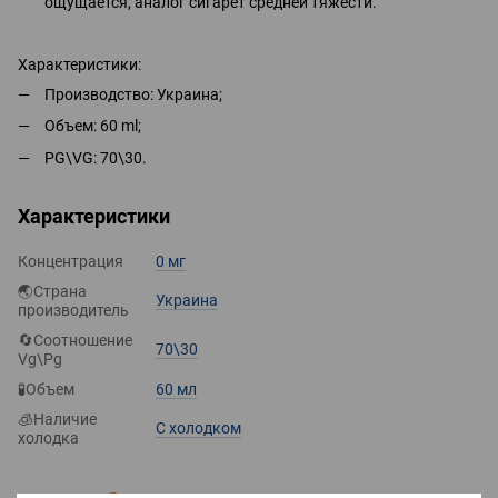
ощущается, аналог сигарет средней тяжести.
Характеристики:
Производство: Украина;
Объем: 60 ml;
PG\VG: 70\30.
Характеристики
Концентрация
0 мг
🌏Страна
Украина
производитель
🔄Соотношение
70\30
Vg\Pg
🧪Объем
60 мл
🧊Наличие
С холодком
холодка