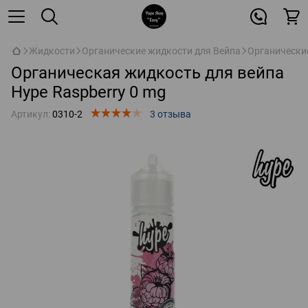
Жидкости
Органические жидкости для Вейпа
Органически
Органическая жидкость для вейпа
Hype Raspberry 0 mg
Артикул:
0310-2
3 отзыва