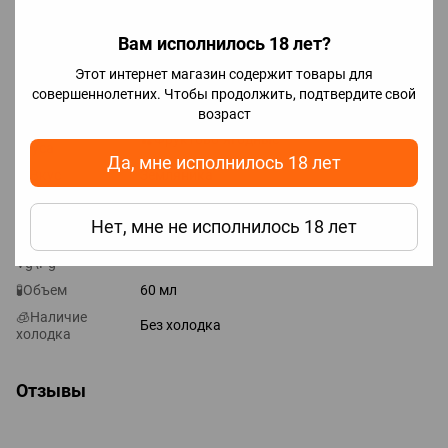
Для достижения максимального вкуса необходимо
подождать 2-5 дней, но парить можно сразу.
Вам исполнилось 18 лет?
Этот интернет магазин содержит товары для
Характеристики
совершеннолетних. Чтобы продолжить, подтвердите свой
возраст
🚬🍪🍒Тип
🍒Фруктово-ягодные
вкуса
Да, мне исполнилось 18 лет
🤔Вкус
Земляника
🌏Страна
Украина
производитель
Нет, мне не исполнилось 18 лет
🔄Соотношение
70\30
Vg\Pg
🧪Объем
60 мл
🧊Наличие
Без холодка
холодка
Отзывы