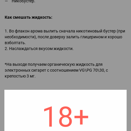
Никобустер.
Как смешать жидкость:
1. Во флакон арома вылить сначала никотиновый бустер (при
необходимости), после доверху залить глицерином и хорошо
взболтать.
2. Наслаждаться вкусом жидкости.
*На выходе получаем органическую жидкость для
электронных сигарет с соотношением VG\PG 70\30, с
крепостью 3 мг.
Примечание!
Добавление никобустера:
18+
если не добавить никобустер, получим 0 мг, без никотина;
если добавить половину, получим 1.5 мг;
если добавить весь, получим 3 мг.