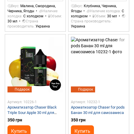
🤔Вкус
Малина, Смородина,
🤔Вкус
Клубника, Черника,
Черника, Ягоды
🧊Наличие
Ягоды
🧊Наличие холодка
С
холодка
С холодком
🧪Объем
холодком
🧪Объем
30 мл
🌏
30 мл
🌏Страна
Страна производитель
производитель
Украина
Украина
Подарок
Подарок
Артикул: 10226-1
Артикул: 10232-1
Ароматизатор Chaser Black
Ароматизатор Chaser for pods
Triple Sour Apple 30 ml для
Банан 30 ml для самозамеса
самозамеса
350 грн
350 грн
Купить
Купить