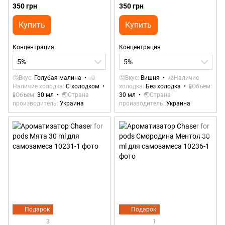
самозамеса
350 грн
350 грн
Купить
Купить
Концентрация
Концентрация
5%
5%
🤔Вкус
Голубая малина
🧊
🤔Вкус
Вишня
🧊Наличие
Наличие холодка
С холодком
холодка
Без холодка
🧪Объем
🧪Объем
30 мл
🌏Страна
30 мл
🌏Страна
производитель
Украина
производитель
Украина
Подарок
Подарок
3
1