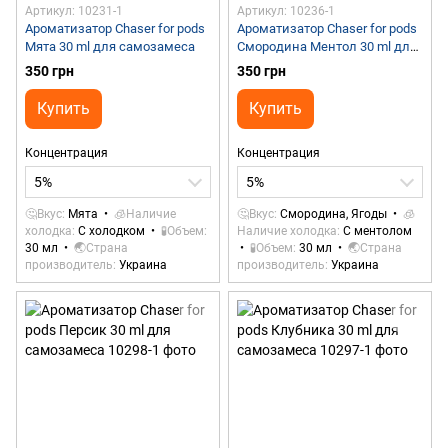
Артикул: 10231-1
Артикул: 10236-1
Ароматизатор Chaser for pods
Ароматизатор Chaser for pods
Мята 30 ml для самозамеса
Смородина Ментол 30 ml для
самозамеса
350 грн
350 грн
Купить
Купить
Концентрация
Концентрация
5%
5%
🤔Вкус
Мята
🧊Наличие
🤔Вкус
Смородина, Ягоды
🧊
холодка
С холодком
🧪Объем
Наличие холодка
С ментолом
30 мл
🌏Страна
🧪Объем
30 мл
🌏Страна
производитель
Украина
производитель
Украина