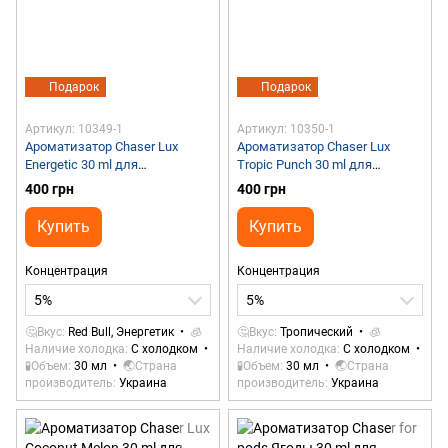
Подарок
Подарок
Артикул: 10349-1
Артикул: 10350-1
Ароматизатор Chaser Lux
Ароматизатор Chaser Lux
Energetic 30 ml для
Tropic Punch 30 ml для
самозамеса
самозамеса
400 грн
400 грн
Купить
Купить
Концентрация
Концентрация
5%
5%
🤔Вкус
Red Bull, Энергетик
🧊
🤔Вкус
Тропический
🧊
Наличие холодка
С холодком
Наличие холодка
С холодком
🧪Объем
30 мл
🌏Страна
🧪Объем
30 мл
🌏Страна
производитель
Украина
производитель
Украина