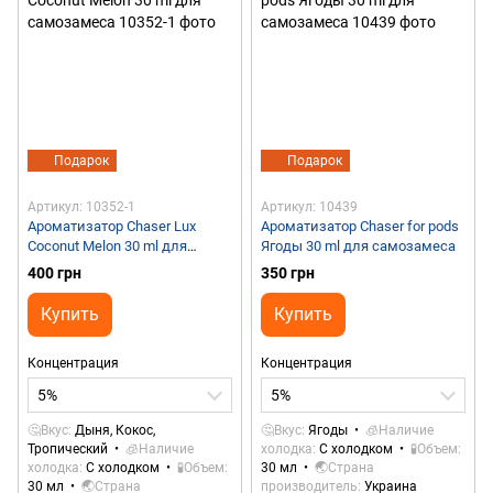
Подарок
Подарок
Артикул: 10352-1
Артикул: 10439
Ароматизатор Chaser Lux
Ароматизатор Chaser for pods
Coconut Melon 30 ml для
Ягоды 30 ml для самозамеса
самозамеса
400 грн
350 грн
Купить
Купить
Концентрация
Концентрация
5%
5%
🤔Вкус
Дыня, Кокос,
🤔Вкус
Ягоды
🧊Наличие
Тропический
🧊Наличие
холодка
С холодком
🧪Объем
холодка
С холодком
🧪Объем
30 мл
🌏Страна
30 мл
🌏Страна
производитель
Украина