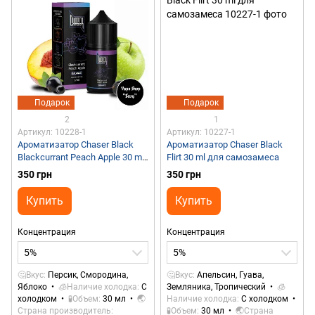
Подарок
Подарок
2
1
Артикул: 10228-1
Артикул: 10227-1
Ароматизатор Chaser Black
Ароматизатор Chaser Black
Blackcurrant Peach Apple 30 ml
Flirt 30 ml для самозамеса
для самозамеса
350 грн
350 грн
Купить
Купить
Концентрация
Концентрация
5%
5%
🤔Вкус
Персик, Смородина,
🤔Вкус
Апельсин, Гуава,
Яблоко
🧊Наличие холодка
С
Земляника, Тропический
🧊
холодком
🧪Объем
30 мл
🌏
Наличие холодка
С холодком
Страна производитель
🧪Объем
30 мл
🌏Страна