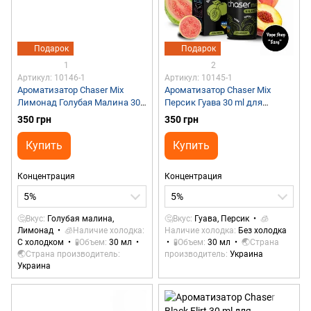
Подарок
Подарок
1
2
Артикул: 10146-1
Артикул: 10145-1
Ароматизатор Chaser Mix
Ароматизатор Chaser Mix
Лимонад Голубая Малина 30
Персик Гуава 30 ml для
ml для самозамеса
самозамеса
350 грн
350 грн
Купить
Купить
Концентрация
Концентрация
5%
5%
🤔Вкус
Голубая малина,
🤔Вкус
Гуава, Персик
🧊
Лимонад
🧊Наличие холодка
Наличие холодка
Без холодка
С холодком
🧪Объем
30 мл
🧪Объем
30 мл
🌏Страна
🌏Страна производитель
производитель
Украина
Украина