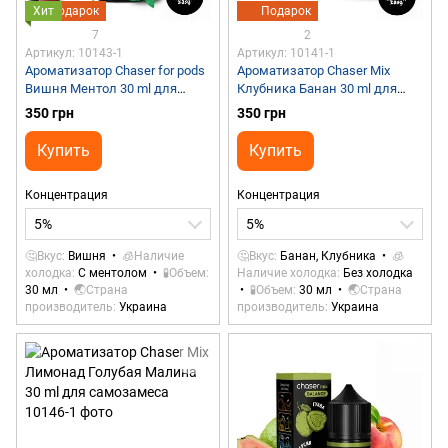
Хит
Подарок
Подарок
7
2
Артикул: 10143-1
Артикул: 10141-1
Ароматизатор Chaser for pods
Ароматизатор Chaser Mix
Вишня Ментол 30 ml для
Клубника Банан 30 ml для
самозамеса
самозамеса
350 грн
350 грн
Купить
Купить
Концентрация
Концентрация
5%
5%
🤔Вкус
Вишня
🧊Наличие
🤔Вкус
Банан, Клубника
🧊
холодка
С ментолом
🧪Объем
Наличие холодка
Без холодка
30 мл
🌏Страна
🧪Объем
30 мл
🌏Страна
производитель
Украина
производитель
Украина