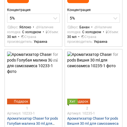
Концентрация
Концентрация
5%
5%
🤔Вкус
Яблоко
🧊Наличие
🤔Вкус
Банан
🧊Наличие
холодка
С холодком
🧪Объем
холодка
С холодком
🧪Объем
30 мл
🌏Страна
30 мл
🌏Страна
производитель
Украина
производитель
Украина
Подарок
Хит
Подарок
1
2
Артикул: 10233-1
Артикул: 10235-1
Ароматизатор Chaser for pods
Ароматизатор Chaser for pods
Голубая малина 30 ml для
Вишня 30 ml для самозамеса