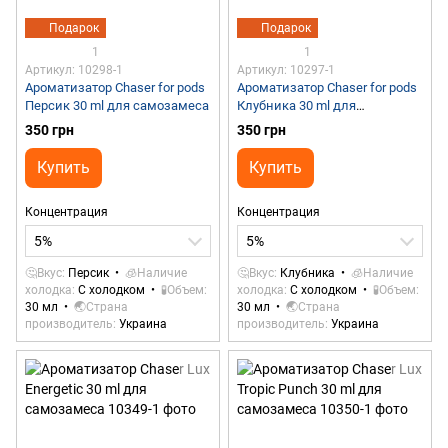
Подарок
Подарок
1
1
Артикул: 10298-1
Артикул: 10297-1
Ароматизатор Chaser for pods
Ароматизатор Chaser for pods
Персик 30 ml для самозамеса
Клубника 30 ml для
самозамеса
350 грн
350 грн
Купить
Купить
Концентрация
Концентрация
5%
5%
🤔Вкус
Персик
🧊Наличие
🤔Вкус
Клубника
🧊Наличие
холодка
С холодком
🧪Объем
холодка
С холодком
🧪Объем
30 мл
🌏Страна
30 мл
🌏Страна
производитель
Украина
производитель
Украина