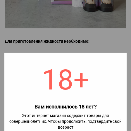
Для приготовления жидкости необходимо:
1. Во флакон ароматизатором залить никобустер (при
необходимости), а потом глицерин, после чего очень хорошо
18+
взболтать.
2. Наслаждаться вкусом жидкости.
Примечание!
Добавление никобустера:
если не добавить никобустер, получим 0 мг, без никотина;
Вам исполнилось 18 лет?
если добавить половину, получим 25 мг (2.5%);
Этот интернет магазин содержит товары для
если добавить весь, получим 50 мг (5%).
совершеннолетних. Чтобы продолжить, подтвердите свой
возраст