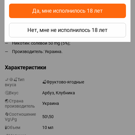
Для достижения максимального вкуса необходимо
Да, мне исполнилось 18 лет
подождать 2-5 дней, но парить можно сразу.
Характеристики готовой жидкости:
Нет, мне не исполнилось 18 лет
Объем: 10 мл;
Никотин: солевой 50 mg (5%);
Производитель: Украина.
Характеристики
🚬🍪🍒Тип
🍒Фруктово-ягодные
вкуса
🤔Вкус
Арбуз, Клубника
🌏Страна
Украина
производитель
🔄Соотношение
50\50
Vg\Pg
🧪Объем
10 мл