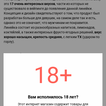
это
17 очень интересных вкусов
, части из которых не
существовало в вейпинге до появления данной линейки.
Концепция и дизайн свидетельствуют о том, что продукт был
разработан больше для девушек, на самом деле так и есть,
однако это не означает, что мужчинам не понравится.
Линейка состоит из разнообразных напитков, лимонадов,
коктейлей, а также интересных фрукто-ягодных решений,
вкус
хорошо насыщен, крепость средняя,
с легким
ТХ
(ударом по
горлу).
Состав набора:
Ароматизатор;
18+
Глицерин;
Бустер.
Для приготовления жидкости необходимо:
Вам исполнилось 18 лет?
1. Во флакон ароматизатором залить никобустер (при
необходимости), а потом уже глицерин, после чего хорошо
Этот интернет магазин содержит товары для