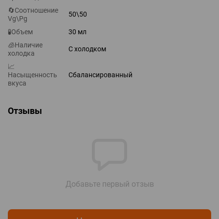
🔄Соотношение
50\50
Vg\Pg
🧪Объем
30 мл
🧊Наличие
С холодком
холодка
📈
Насыщенность
Сбалансированный
вкуса
Отзывы
Добавьте первый отзыв