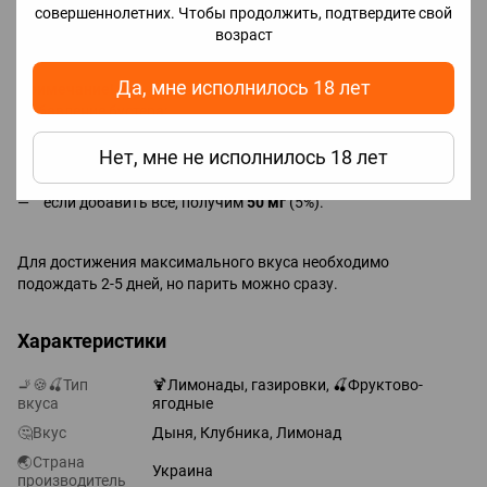
взболтать.
совершеннолетних. Чтобы продолжить, подтвердите свой
2. Наслаждаться вкусом жидкости.
возраст
Да, мне исполнилось 18 лет
Примечание!
Добавление бустера:
если не добавить никобустер, получим
0 мг
, без никотина;
Нет, мне не исполнилось 18 лет
если прибавить половину, получим
25 мг
(2.5%);
если добавить все, получим
50 мг
(5%).
Для достижения максимального вкуса необходимо
подождать 2-5 дней, но парить можно сразу.
Характеристики
🚬🍪🍒Тип
🍹Лимонады, газировки, 🍒Фруктово-
вкуса
ягодные
🤔Вкус
Дыня, Клубника, Лимонад
🌏Страна
Украина
производитель