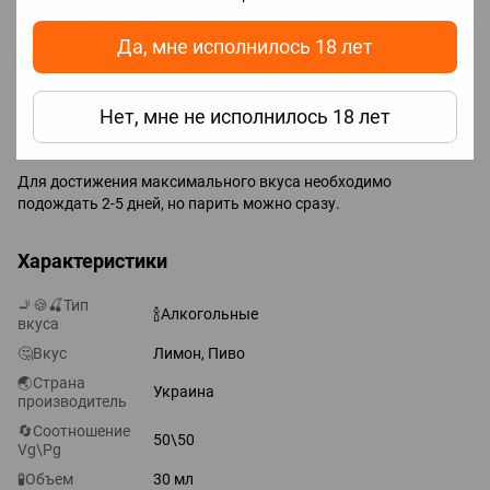
Примечание!
Добавление бустера:
Да, мне исполнилось 18 лет
если не добавить никобустер, получим
0 мг
, без никотина;
если прибавить половину, получим
25 мг
(2.5%);
Нет, мне не исполнилось 18 лет
если добавить все, получим
50 мг
(5%).
Для достижения максимального вкуса необходимо
подождать 2-5 дней, но парить можно сразу.
Характеристики
🚬🍪🍒Тип
🍾Алкогольные
вкуса
🤔Вкус
Лимон, Пиво
🌏Страна
Украина
производитель
🔄Соотношение
50\50
Vg\Pg
🧪Объем
30 мл