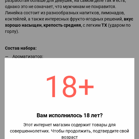
разработан больше для девушек, на самом деле так и есть,
однако это не означает, что мужчинам не понравится.
Линейка состоит из разнообразных напитков, лимонадов,
коктейлей, а также интересных фрукто-ягодных решений,
вкус
хорошо насыщен, крепость средняя,
с легким
ТХ
(ударом по
горлу).
Состав набора:
Ароматизатор;
Глицерин;
18+
Бустер.
Для приготовления жидкости необходимо:
1. Во флакон ароматизатором залить никобустер (при
необходимости), а потом уже глицерин, после чего хорошо
Вам исполнилось 18 лет?
взболтать.
2. Наслаждаться вкусом жидкости.
Этот интернет магазин содержит товары для
совершеннолетних. Чтобы продолжить, подтвердите свой
возраст