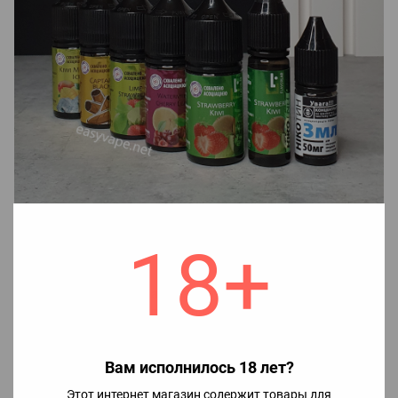
18+
Для приготовления жидкости необходимо:
1. В самый большой флакон залить никобустер (при
необходимости), затем глицерин, после чего хорошо
взболтать.
2. Наслаждаться вкусом жидкости.
Вам исполнилось 18 лет?
Этот интернет магазин содержит товары для
Примечание!