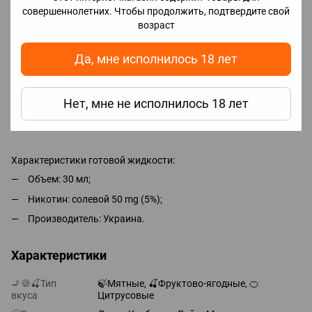
совершеннолетних. Чтобы продолжить, подтвердите свой
Добавление никобустера:
возраст
если не добавить никобустер, получим 0 мг, без никотина;
если добавить половину, получим 25 мг (2.5%);
Да, мне исполнилось 18 лет
если добавить весь, получим 50 мг (5%).
Нет, мне не исполнилось 18 лет
Для достижения максимального вкуса необходимо
подождать 2-5 дней, но парить можно сразу.
Характеристики готовой жидкости:
Объем: 30 мл;
Никотин: солевой 50 mg (5%);
Производитель: Украина.
Характеристики
🚬🍪🍒Тип
🍃Мятные, 🍒Фруктово-ягодные, 🍊
вкуса
Цитрусовые