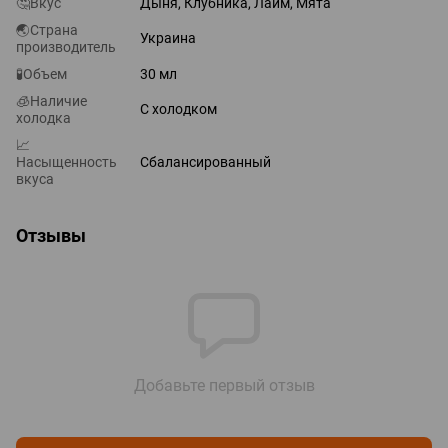
🤔Вкус
Дыня, Клубника, Лайм, Мята
🌏Страна
Украина
производитель
🧪Объем
30 мл
🧊Наличие
С холодком
холодка
📈
Насыщенность
Сбалансированный
вкуса
Отзывы
Добавьте первый отзыв