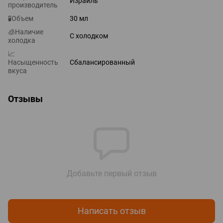
Израиль
производитель
🧪Объем
30 мл
🧊Наличие
С холодком
холодка
📈
Насыщенность
Сбалансированный
вкуса
Отзывы
Добавьте первый отзыв
Написать отзыв