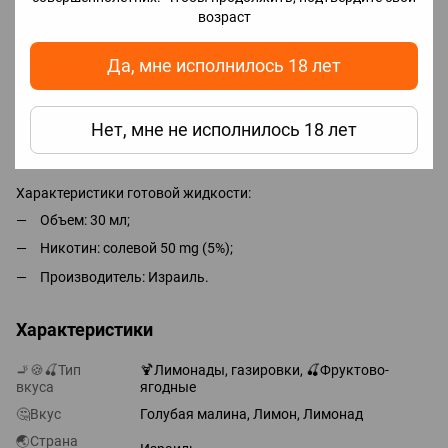
если не добавить никобустер, получим 0 мг, без никотина;
возраст
если добавить половину, получим 25 мг (2.5%);
Да, мне исполнилось 18 лет
если добавить весь, получим 50 мг (5%).
Для достижения максимального вкуса необходимо
Нет, мне не исполнилось 18 лет
подождать 2-5 дней, но парить можно сразу.
Характеристики готовой жидкости:
Объем: 30 мл;
Никотин: солевой 50 mg (5%);
Производитель: Израиль.
Характеристики
🚬🍪🍒Тип
🍹Лимонады, газировки, 🍒Фруктово-
вкуса
ягодные
🤔Вкус
Голубая малина, Лимон, Лимонад
🌏Страна