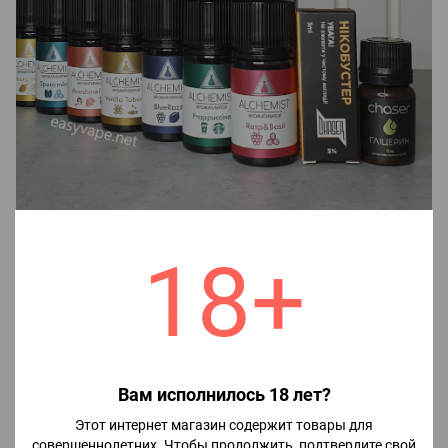
18+
Для приготовления жидкости необходимо:
1. Во флакон ароматизатором залить никобустер (при
необходимости) и глицерин, после чего хорошо взболтать.
2. Наслаждаться вкусом жидкости.
Вам исполнилось 18 лет?
Примечание!
Этот интернет магазин содержит товары для
Добавление никобустера:
совершеннолетних. Чтобы продолжить, подтвердите свой