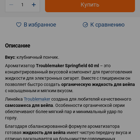
Купить
В избранное
К сравнению
Описание
Вкус
: клубничный пончик.
Ароматизатор
Troublemaker Springfield 60 ml
– это
концентрированный вкусовой компонент для приготовления
жидкости для электронных сигарет. Вместе с глицерином он
позволяет быстро создать
органическую жидкость для вейпа
с насыщенным и мягким вкусом.
Линейка
Troublemaker
создана для любителей качественного
самозамеса для вейпа
. Особенности органической серии
обеспечивают более мягкий пар и минимальный удар по
горлу.
Благодаря сбалансированной формуле ароматизатора
готовая
жидкость для вейпа
имеет чистую передачу вкуса и
отлично раскрывается на большинстве современных