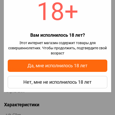
18+
сразу.
Характеристики готовой жидкости
Объем: 60 ml
Тип продукта: ароматизатор
Вам исполнилось 18 лет?
Формат: концентрат для приготовления жидкости
Этот интернет магазин содержит товары для
Соотношение VG/PG: 70/30
совершеннолетних. Чтобы продолжить, подтвердите свой
Страна производства: Украина
возраст
Да, мне исполнилось 18 лет
⚠️ Дисклеймер
Данный товар реализуется как
ароматизатор.
Глицерин прилагается в комплект в качестве подарка.
Нет, мне не исполнилось 18 лет
Использование продукта осуществляется по усмотрению
покупателя.
Характеристики