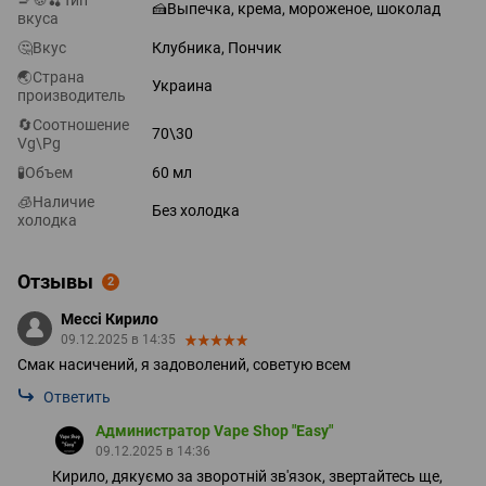
🚬🍪🍒Тип
🍰Выпечка, крема, мороженое, шоколад
вкуса
🤔Вкус
Клубника, Пончик
🌏Страна
Украина
производитель
🔄Соотношение
70\30
Vg\Pg
🧪Объем
60 мл
🧊Наличие
Без холодка
холодка
Отзывы
2
Мессі Кирило
09.12.2025 в 14:35
Смак насичений, я задоволений, советую всем
Ответить
Администратор Vape Shop "Easy"
09.12.2025 в 14:36
Кирило, дякуємо за зворотній зв'язок, звертайтесь ще,