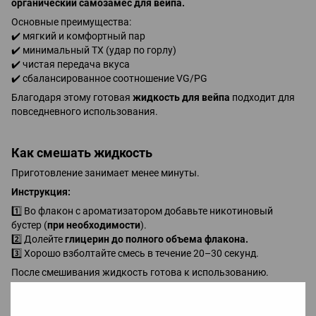
органический самозамес для вейпа.
Основные преимущества:
✔️ мягкий и комфортный пар
✔️ минимальный ТХ (удар по горлу)
✔️ чистая передача вкуса
✔️ сбалансированное соотношение VG/PG
Благодаря этому готовая
жидкость для вейпа
подходит для
повседневного использования.
Как смешать жидкость
Приготовление занимает менее минуты.
Инструкция:
1️⃣ Во флакон с ароматизатором добавьте никотиновый
бустер (
при необходимости
).
2️⃣ Долейте
глицерин до полного объема флакона.
3️⃣ Хорошо взболтайте смесь в течение 20–30 секунд.
После смешивания жидкость готова к использованию.
Для максимального насыщенного вкуса рекомендуется
дать
жидкости настояться 2–5 дней
, но использовать ее можно