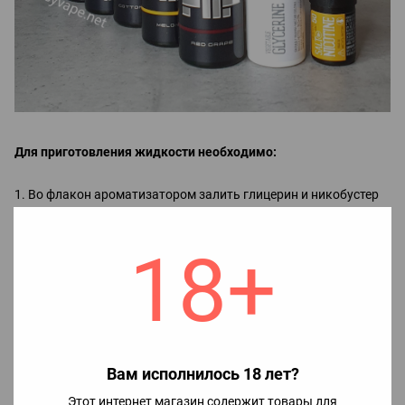
Для приготовления жидкости необходимо:
1. Во флакон ароматизатором залить глицерин и никобустер
(при необходимости) и хорошо взболтать.
2. Наслаждаться вкусом жидкости.
18+
Примечание!
Добавление никобустера:
если не добавить никобустер, получим 0 мг, без никотина;
если добавить половину, получим 25 мг (2.5%);
Вам исполнилось 18 лет?
если добавить весь, получим 50 мг (5%).
Этот интернет магазин содержит товары для